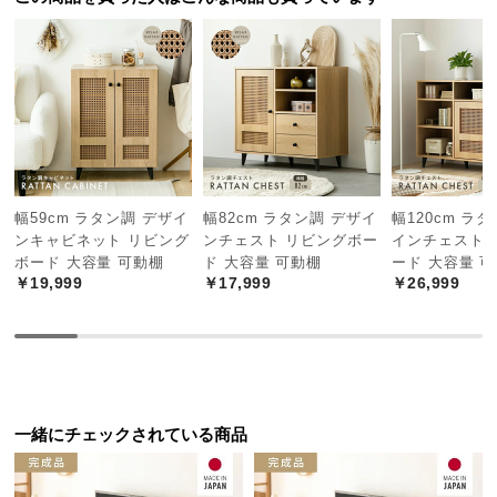
経
路
に
つ
い
て
返
幅59cm ラタン調 デザイ
幅82cm ラタン調 デザイ
幅120cm ラ
品・
ンキャビネット リビング
ンチェスト リビングボー
インチェスト 
キ
ボード 大容量 可動棚
ド 大容量 可動棚
ード 大容量 
ャ
￥19,999
￥17,999
￥26,999
ン
セ
ル
に
つ
い
一緒にチェックされている商品
て