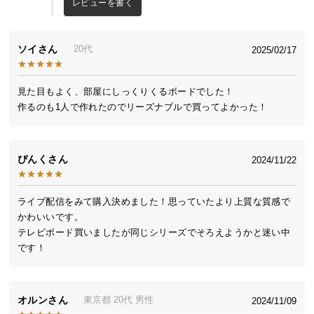
レビューを書く
中
型
商
ソイ
20代
2025/02/17
品
の
配
見た目もよく、部屋にしっくりくるボードでした！

送
作るのも1人で作れたのでリーズナブルで買ってよかった！
に
つ
い
ぴんく
2024/11/22
て
小
ライブ配信をみて購入決めました！思っていたより上質な質感で
型
かわいいです。

商
テレビボード買いましたが同じシリーズでそろえようかと迷い中
品
の
配
送
オルン
東京都
20代
男性
2024/11/09
に