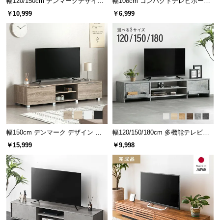
幅120/150cm デンマークデザイン
幅108cm コンパクトテレビボード
ロースタイル収納付きテレビボー
40V型対応 オープン収納・扉収納
サ
￥10,999
￥6,999
ド
ポ
ー
ト
お
知
ら
せ
幅150cm デンマーク デザイン ロ
幅120/150/180cm 多機能テレビボ
ースタイル収納付きテレビボード
ード 木目/石目調 オープン収納・
￥15,999
￥9,998
ブ
引き出し収納付き
ロ
グ
企
業