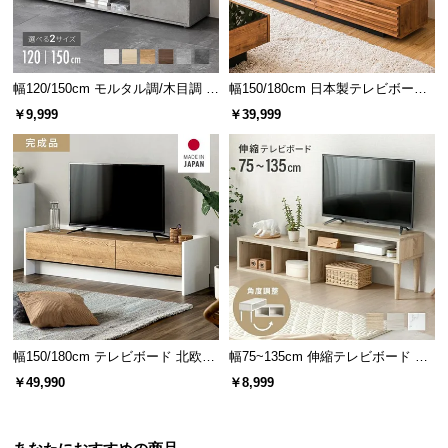
情
報
©
M
幅120/150cm モルタル調/木目調 オ
幅150/180cm 日本製テレビボード
O
ープン収納・扉収納付きテレビボ
TOT-002-1
￥9,999
￥39,999
ード
D
E
R
N
D
E
C
O
C
o.,
幅150/180cm テレビボード 北欧デ
幅75~135cm 伸縮テレビボード 角
L
ザイン 収納付き TOT-018
度調整 木目調／マーブル調 オープ
￥49,990
￥8,999
t
ン収納付き コンパクト
d.
A