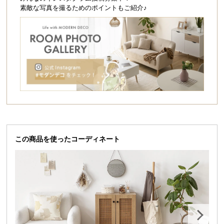
シ
素敵な写真を撮るためのポイントもご紹介♪
ョ
ッ
ピ
ン
グ
ガ
イ
ド
お
支
この商品を使ったコーディネート
払
い
に
つ
い
て
配