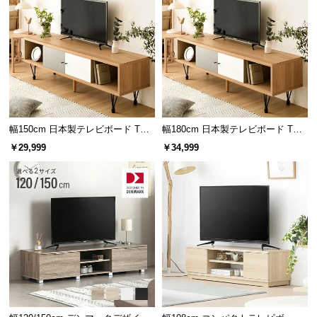
保
証
に
つ
い
て
会
幅150cm 日本製テレビボード TOT-
幅180cm 日本製テレビボード TOT-
員
007
007
￥29,999
￥34,999
規
約
に
つ
い
て
お
客
様