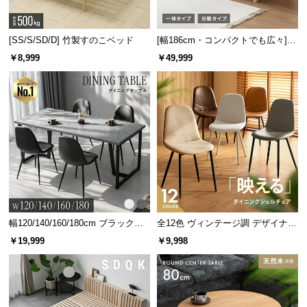
[SS/S/SD/D] 竹製すのこベッド
[幅186cm・コンパクトでも広々] 3
人掛けソファベッド リクライニン
￥8,999
￥49,999
グ 天然木フレーム 北欧
幅120/140/160/180cm ブラックフ
全12色 ヴィンテージ調 デザイナー
レーム ダイニング 大理石調 4人掛
ズシェルチェア
￥19,999
￥9,998
け