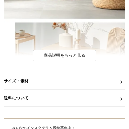
イ
ン
テ
リ
ア
コ
ー
商品説明をもっと見る
デ
ィ
ネ
ー
サイズ・素材
ト
か
ら
送料について
探
す
みんなのインスタグラム投稿募集中！