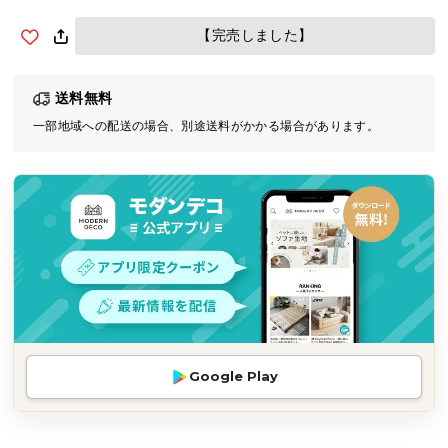
気
【完売しました】
ア
イ
テ
送料無料
ム
一部地域への配送の場合、別途送料がかかる場合があります。
ラ
ン
キ
ン
グ
商
品
カ
テ
Google Play
ゴ
リ
か