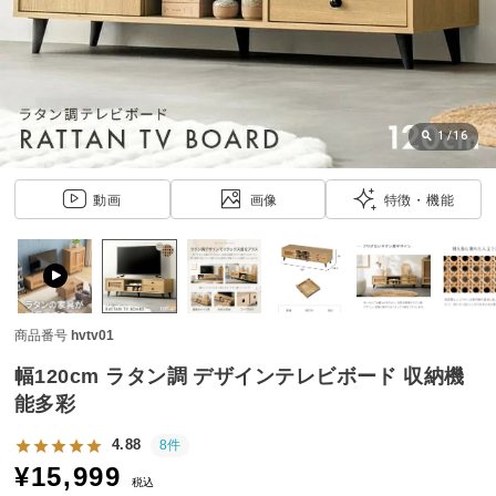
近
チ
ェ
ッ
ク
し
1
/
16
た
ア
動画
画像
特徴・機能
イ
テ
ム
商品番号
hvtv01
特
集
幅120cm ラタン調 デザインテレビボード 収納機
一
能多彩
覧
4.88
8件
¥
15,999
税込
人