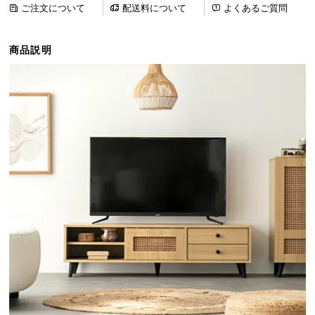
ご注文について
配送料について
よくあるご質問
ら
探
す
商品説明
イ
ン
テ
リ
ア
テ
イ
ス
ト
か
ら
探
す