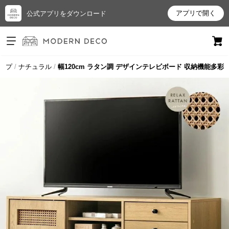
アプリで開く
公式アプリをダウンロード
ログイン
新規会員登録
ップ
ナチュラル
幅120cm ラタン調 デザインテレビボード 収納機能多彩
お
気
に
入
り
ア
イ
テ
ム
最