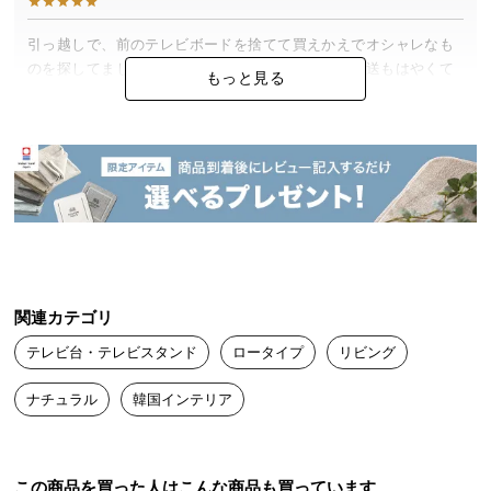
つ
引っ越しで、前のテレビボードを捨てて買えかえでオシャレなも
い
のを探してましたが、とてもいいデザインです。配送もはやくて
て
もっと見る
助かりました。
開
梱
フィール
設
2024/10/16
置
サ
想像以上に上質な質感で大満足しています。

ー
収納スペースも十分あり、テレビ周りがすっきり片付きました。

ビ
素敵な商品をありがとうございます！
ス
関連カテゴリ
に
テレビ台・テレビスタンド
ロータイプ
リビング
つ
momo
20代
2024/09/24
い
ナチュラル
韓国インテリア
て
購入から配送までがとても速くて驚きました。

搬
組み立ても簡単で一人で30分ほどで完成。

入
電動ドライバーがあれば、さらに楽だったかなと思います！
この商品を買った人はこんな商品も買っています