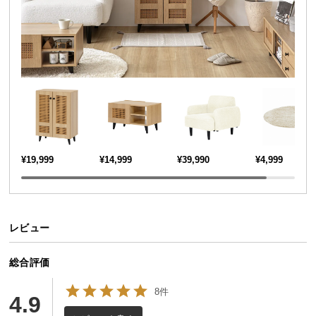
送
料
に
つ
い
て
大
型
商
¥19,999
¥14,999
¥39,990
¥4,999
品
の
配
送
レビュー
に
つ
総合評価
い
て
8件
4.9