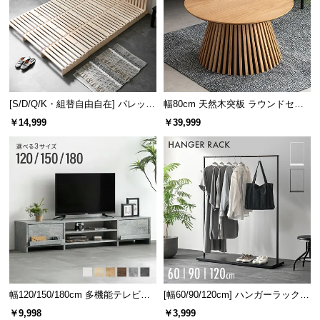
[S/D/Q/K・組替自由自在] パレット
幅80cm 天然木突板 ラウンドセン
ベッド 8/12/16枚セット
ターテーブル 美しい格子デザイン
￥14,999
￥39,999
幅120/150/180cm 多機能テレビボ
[幅60/90/120cm] ハンガーラック
ード 木目/石目調 オープン収納・
スチール 4段階高さ調節 サイドフ
￥9,998
￥3,999