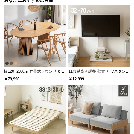
あなたにおすすめの商品
l
l
幅120~200cm 伸長式ラウンドダイ
11段階高さ調整 壁寄せTVスタンド
ニングテーブル 6人掛け 天然木突
キャスター付き 上下左右角度調節
￥79,990
￥12,999
板 美しい格子デザイン
機能