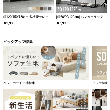
幅120/150/180cm 多機能テレビボ
[幅60/90/120cm] ハンガーラック
ード 木目/石目調 オープン収納・
スチール 4段階高さ調節 サイドフ
￥9,998
￥3,999
引き出し収納付き
ック オープンラック シンプル
ピックアップ特集
ペットガード生地特集
ソファ特集