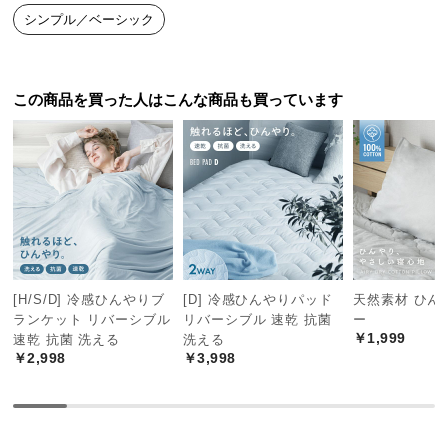
中
シンプル／ベーシック
型
商
品
この商品を買った人はこんな商品も買っています
の
配
送
に
つ
い
て
小
[H/S/D] 冷感ひんやりブ
[D] 冷感ひんやりパッド
天然素材 ひん
型
ランケット リバーシブル
リバーシブル 速乾 抗菌
ー
商
￥1,999
速乾 抗菌 洗える
洗える
品
￥2,998
￥3,998
の
配
送
に