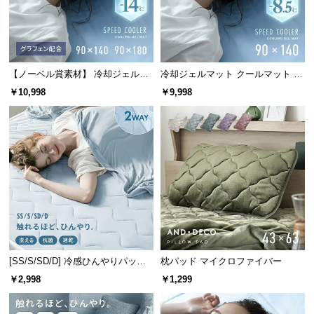
経
路
に
つ
い
【ノーベル賞素材】 冷却ジェルマ
冷却ジェルマット クールマット プ
ット クールマット 表面温度-14℃
レミアムタイプ 90×140cm
て
￥10,998
￥9,998
グラフェン配合タイプ
返
品・
キ
ャ
ン
セ
ル
に
つ
[SS/S/SD/D] 冷感ひんやりパッド
枕パッド マイクロファイバー
い
リバーシブル 速乾 抗菌 洗える
￥2,998
￥1,299
て