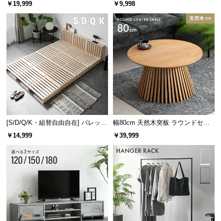
レーム ダイニング 大理石調 4人掛
ズシェルチェア
l
￥19,999
￥9,998
け
l
[S/D/Q/K・組替自由自在] パレット
幅80cm 天然木突板 ラウンドセン
ベッド 8/12/16枚セット
ターテーブル 美しい格子デザイン
￥14,999
￥39,999