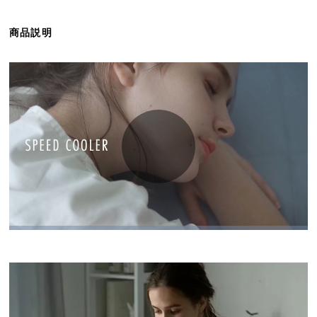
ら
探
商品説明
す
イ
ン
テ
リ
ア
テ
イ
ス
ト
か
ら
探
す