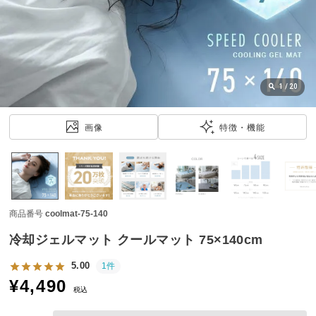
近
チ
ェ
ッ
ク
し
1
/
20
た
ア
画像
特徴・機能
イ
テ
ム
商品番号
coolmat-75-140
特
集
冷却ジェルマット クールマット 75×140cm
一
覧
5.00
1件
¥
4,490
税込
人