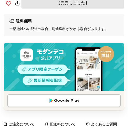
【完売しました】
気
ア
イ
送料無料
テ
一部地域への配送の場合、別途送料がかかる場合があります。
ム
ラ
ン
キ
ン
グ
商
品
カ
Google Play
テ
ゴ
リ
ご注文について
配送料について
よくあるご質問
か