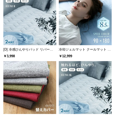
保
証
に
つ
い
て
会
員
[D] 冷感ひんやりパッド リバーシ
冷却ジェルマット クールマット プ
ブル 速乾 抗菌 洗える
レミアムタイプ 90×180cm
規
￥3,998
￥12,999
約
に
つ
い
て
お
客
様