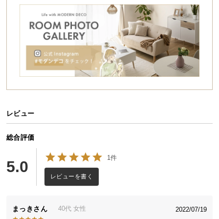
シ
ョ
ッ
ピ
ン
グ
ガ
イ
ド
レビュー
お
支
払
総合評価
い
1件
に
5.0
つ
レビューを書く
い
て
まっき
40代
女性
2022/07/19
配