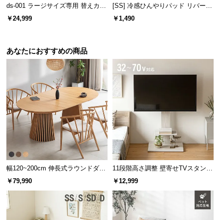
ds-001 ラージサイズ専用 替えカバ
[SS] 冷感ひんやりパッド リバーシ
サ
ー
ブル 速乾 抗菌 洗える
￥24,999
￥1,490
ポ
ー
ト
あなたにおすすめの商品
お
知
ら
せ
ブ
ロ
幅120~200cm 伸長式ラウンドダイ
11段階高さ調整 壁寄せTVスタンド
グ
ニングテーブル 6人掛け 天然木突
キャスター付き 上下左右角度調節
￥79,990
￥12,999
板 美しい格子デザイン
機能
企
業