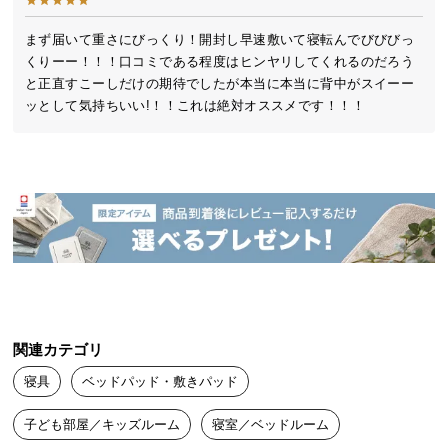
送
料
まず届いて重さにびっくり！開封し早速敷いて寝転んでびびびっ
くりーー！！！口コミである程度はヒンヤリしてくれるのだろう
に
と正直すこーしだけの期待でしたが本当に本当に背中がスイーー
つ
い
て
大
型
商
品
の
配
送
に
関連カテゴリ
つ
寝具
ベッドパッド・敷きパッド
い
て
子ども部屋／キッズルーム
寝室／ベッドルーム