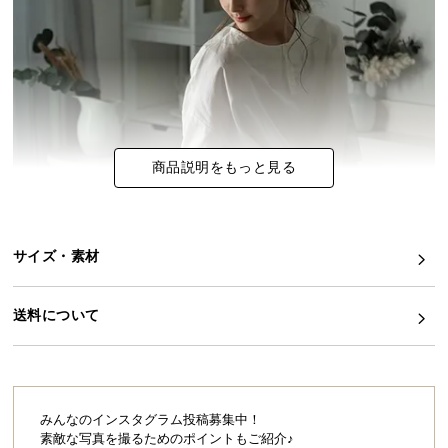
イ
ン
テ
リ
ア
コ
商品説明をもっと見る
ー
デ
ィ
ネ
サイズ・素材
ー
ト
か
送料について
ら
探
す
みんなのインスタグラム投稿募集中！
素敵な写真を撮るためのポイントもご紹介♪