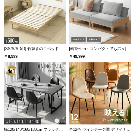
情
報
©
M
O
D
E
[SS/S/SD/D] 竹製すのこベッド
[幅186cm・コンパクトでも広々] 3
R
人掛けソファベッド リクライニン
￥8,999
￥49,999
N
グ 天然木フレーム 北欧
D
E
C
O
C
o.,
L
t
d.
A
幅120/140/160/180cm ブラックフ
全12色 ヴィンテージ調 デザイナー