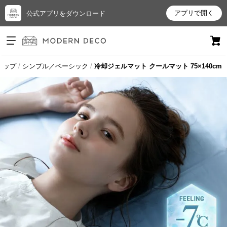
アプリで開く
公式アプリをダウンロード
ログイン
新規会員登録
トップ
シンプル／ベーシック
冷却ジェルマット クールマット 75×140cm
お
気
に
入
り
ア
イ
テ
ム
最