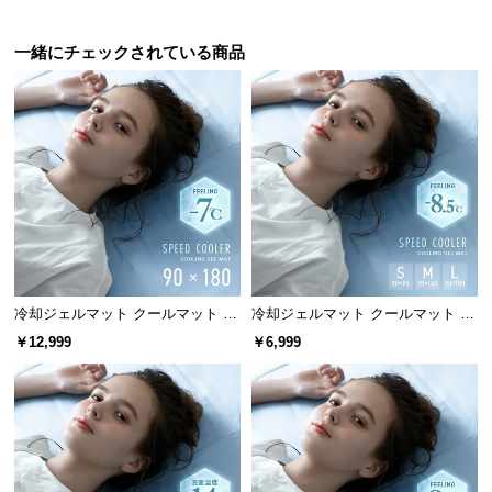
つ
い
一緒にチェックされている商品
て
開
梱
設
置
サ
ー
ビ
ス
冷却ジェルマット クールマット 90
冷却ジェルマット クールマット プ
に
×180cm ナトリウムタイプ
レミアムタイプ
￥12,999
￥6,999
つ
い
て
搬
入