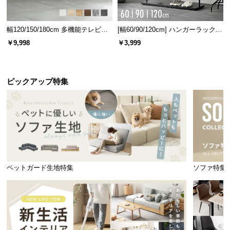
幅120/150/180cm 多機能テレビボ
[幅60/90/120cm] ハンガーラック
ード 木目/石目調 オープン収納・
スチール 4段階高さ調節 サイドフ
￥9,998
￥3,999
引き出し収納付き
ック オープンラック シンプル
ピックアップ特集
ペットガード生地特集
ソファ特集