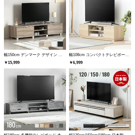
サ
ポ
ー
ト
お
幅150cm デンマーク デザイン ロ
幅108cm コンパクトテレビボード
知
ースタイル収納付きテレビボード
40V型対応 オープン収納・扉収納
￥15,999
￥6,999
ら
せ
ブ
ロ
グ
企
業