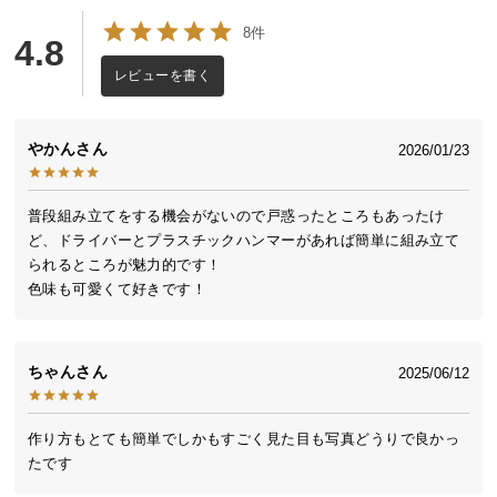
送
8件
4.8
料
に
レビューを書く
つ
い
て
やかん
2026/01/23
大
普段組み立てをする機会がないので戸惑ったところもあったけ
型
ど、ドライバーとプラスチックハンマーがあれば簡単に組み立て
商
られるところが魅力的です！

品
色味も可愛くて好きです！
の
配
送
ちゃん
2025/06/12
に
つ
い
作り方もとても簡単でしかもすごく見た目も写真どうりで良かっ
て
たです