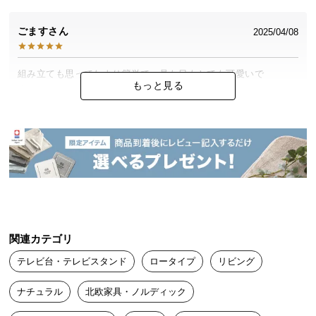
中
型
ごます
2025/04/08
商
品
の
組み立ても思ってたより簡単で、見た目もとても可愛いで
もっと見る
配
す！！！
送
に
つ
なぎ
20代
男性
2025/03/26
い
て
模様と色合いに満足してます。

その上値段もお手ごろで良い商品です
小
型
商
関連カテゴリ
品
コスパサーチ
2025/03/19
テレビ台・テレビスタンド
ロータイプ
リビング
の
配
ナチュラル
北欧家具・ノルディック
リーズナブルでカッコいいデザインでした！

送
モルタルグレーのカラーもいい感じです。組み立ても難しくあり
に