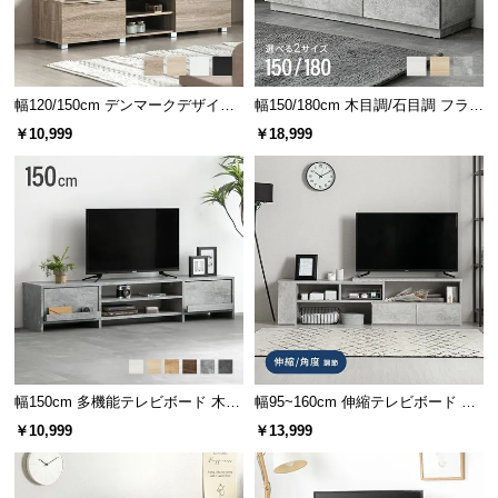
保
証
に
つ
幅120/150cm デンマークデザイン
幅150/180cm 木目調/石目調 フラッ
い
ロースタイル収納付きテレビボー
プ収納付きテレビボード シンプル
て
￥10,999
￥18,999
ド
フラットデザイン
会
員
規
約
に
つ
い
て
幅150cm 多機能テレビボード 木
幅95~160cm 伸縮テレビボード ア
目/石目調 オープン収納・引き出し
レンジ多彩 引き出し収納 角度調節
￥10,999
￥13,999
収納付き
可能 モルタル調/木目調
お
客
様