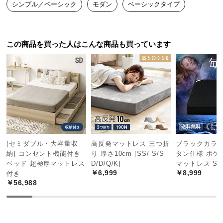
シンプル／ベーシック
モダン
ベーシックタイプ
ませんでした！
つ
い
て
この商品を買った人はこんな商品も買っています
開
梱
設
置
サ
ー
ビ
ス
[セミダブル・大容量収
高反発マットレス 三つ折
ブラックカラー
に
納] コンセント機能付き
り 厚さ10cm [SS/ S/S
タン仕様 ポケ
つ
ベッド 超極厚マットレス
D/D/Q/K]
マットレス S
い
￥6,999
￥8,999
付き
￥56,988
て
搬
入