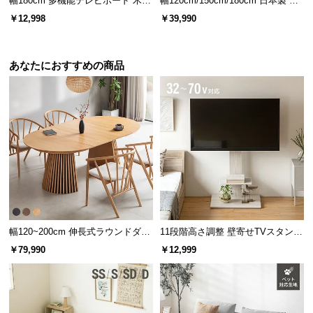
幅180cm 多機能テレビボード 木
幅120cm/150cm/180cm 日本製 テ
情
目/石目調 オープン収納・引き出し
レビボード
報
￥12,998
￥39,990
収納付き
©
M
あなたにおすすめの商品
O
D
E
R
N
D
E
C
O
C
幅120~200cm 伸長式ラウンドダイ
11段階高さ調整 壁寄せTVスタンド
o.,
ニングテーブル 6人掛け 天然木突
キャスター付き 上下左右角度調節
￥79,990
￥12,999
L
板 美しい格子デザイン
機能
t
d.
A