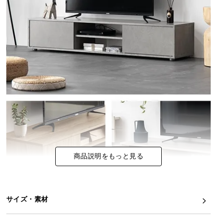
イ
ン
テ
リ
ア
コ
ー
デ
ィ
ネ
ー
ト
か
商品説明をもっと見る
ら
探
す
サイズ・素材