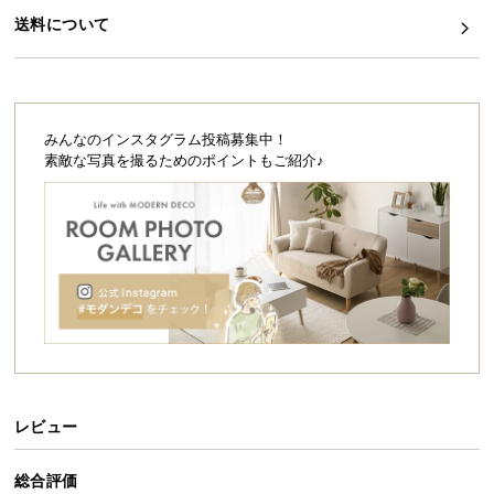
シ
送料について
ョ
ッ
ピ
ン
グ
みんなのインスタグラム投稿募集中！
ガ
素敵な写真を撮るためのポイントもご紹介♪
イ
ド
お
支
払
い
に
つ
い
レビュー
て
総合評価
配