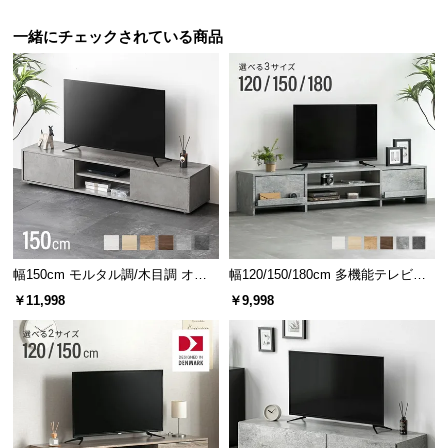
経
路
一緒にチェックされている商品
に
つ
い
て
返
品・
キ
ャ
ン
幅150cm モルタル調/木目調 オー
幅120/150/180cm 多機能テレビボ
セ
プン収納・扉収納付きテレビボー
ード 木目/石目調 オープン収納・
￥11,998
￥9,998
ド
引き出し収納付き
ル
に
つ
い
て