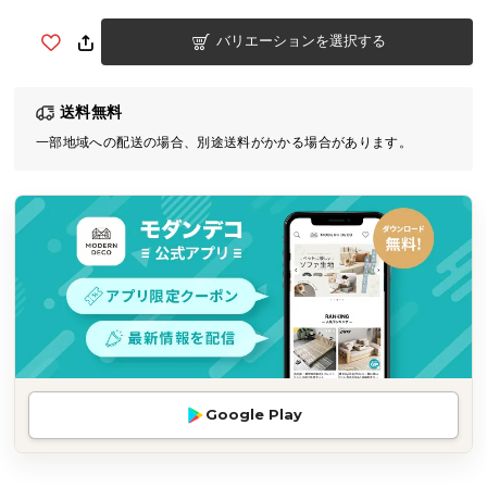
気
バリエーションを選択する
ア
イ
テ
送料無料
ム
一部地域への配送の場合、別途送料がかかる場合があります。
ラ
ン
キ
ン
グ
商
品
カ
テ
Google Play
ゴ
リ
か