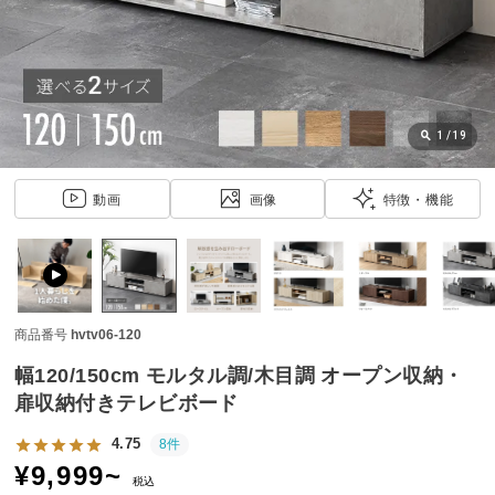
近
チ
ェ
ッ
ク
し
1
/
19
た
ア
動画
画像
特徴・機能
イ
テ
ム
商品番号
hvtv06-120
特
集
幅120/150cm モルタル調/木目調 オープン収納・
一
扉収納付きテレビボード
覧
4.75
8件
¥
9,999
~
税込
人