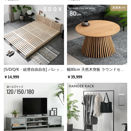
け
[S/D/Q/K・組替自由自在] パレット
幅80cm 天然木突板 ラウンドセン
ベッド 8/12/16枚セット
ターテーブル 美しい格子デザイン
￥14,999
￥39,999