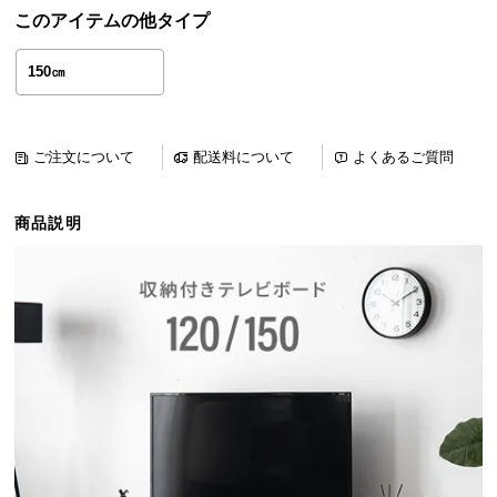
ら
このアイテムの他タイプ
探
す
150㎝
イ
ご注文について
配送料について
よくあるご質問
ン
テ
商品説明
リ
ア
テ
イ
ス
ト
か
ら
探
す