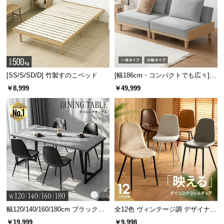
l
l
[SS/S/SD/D] 竹製すのこベッド
[幅186cm・コンパクトでも広々] 3
人掛けソファベッド リクライニン
￥8,999
￥49,999
グ 天然木フレーム 北欧
幅120/140/160/180cm ブラックフ
全12色 ヴィンテージ調 デザイナー
レーム ダイニング 大理石調 4人掛
ズシェルチェア
￥19,999
￥9,998