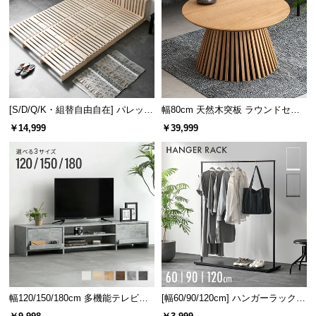
[S/D/Q/K・組替自由自在] パレット
幅80cm 天然木突板 ラウンドセン
ベッド 8/12/16枚セット
ターテーブル 美しい格子デザイン
￥14,999
￥39,999
幅120/150/180cm 多機能テレビボ
[幅60/90/120cm] ハンガーラック
ード 木目/石目調 オープン収納・
スチール 4段階高さ調節 サイドフ