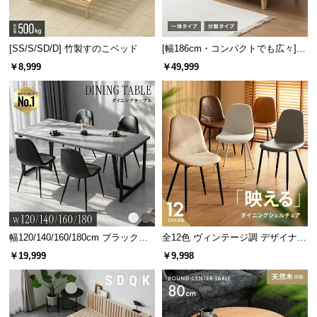
l
l
[SS/S/SD/D] 竹製すのこベッド
[幅186cm・コンパクトでも広々] 3
人掛けソファベッド リクライニン
￥8,999
￥49,999
グ 天然木フレーム 北欧
幅120/140/160/180cm ブラックフ
全12色 ヴィンテージ調 デザイナー
レーム ダイニング 大理石調 4人掛
ズシェルチェア
￥19,999
￥9,998
け