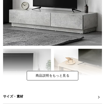
イ
ン
テ
リ
ア
コ
ー
デ
ィ
ネ
ー
ト
か
商品説明をもっと見る
ら
探
す
サイズ・素材