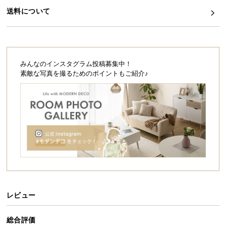
シ
送料について
ョ
ッ
ピ
ン
グ
みんなのインスタグラム投稿募集中！
ガ
素敵な写真を撮るためのポイントもご紹介♪
イ
ド
お
支
払
い
に
つ
い
レビュー
て
総合評価
配