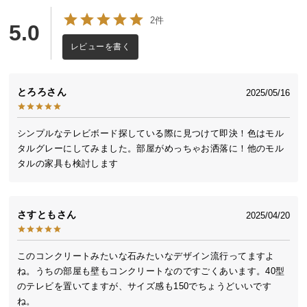
送
2件
5.0
料
に
レビューを書く
つ
い
て
とろろ
2025/05/16
大
シンプルなテレビボード探している際に見つけて即決！色はモル
型
タルグレーにしてみました。部屋がめっちゃお洒落に！他のモル
商
タルの家具も検討します
品
の
配
さすとも
2025/04/20
送
に
つ
このコンクリートみたいな石みたいなデザイン流行ってますよ
い
ね。うちの部屋も壁もコンクリートなのですごくあいます。40型
て
のテレビを置いてますが、サイズ感も150でちょうどいいです
ね。