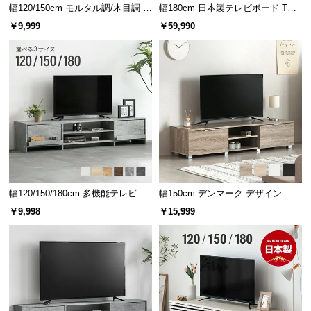
保
幅120/150cm モルタル調/木目調 オ
幅180cm 日本製テレビボード TOT-
証
ープン収納・扉収納付きテレビボ
020
￥9,999
￥59,990
ード
に
つ
い
て
会
員
規
約
に
幅120/150/180cm 多機能テレビボ
幅150cm デンマーク デザイン ロ
つ
ード 木目/石目調 オープン収納・
ースタイル収納付きテレビボード
い
￥9,998
￥15,999
引き出し収納付き
て
お
客
様