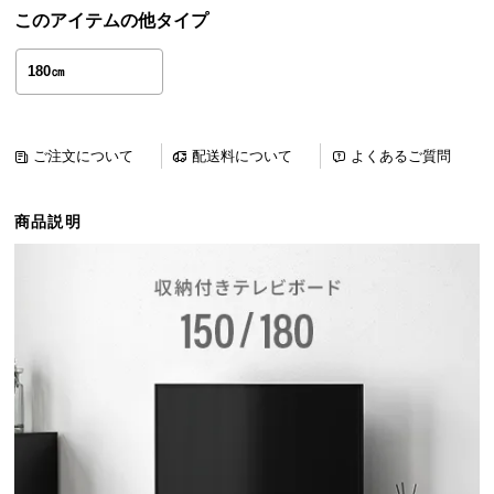
ら
このアイテムの他タイプ
探
す
180㎝
イ
ご注文について
配送料について
よくあるご質問
ン
テ
商品説明
リ
ア
テ
イ
ス
ト
か
ら
探
す