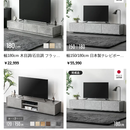
経
路
に
つ
い
て
返
幅180cm 木目調/石目調 フラップ
幅150/180cm 日本製テレビボード
品・
収納付きテレビボード シンプル フ
TOT-020
￥22,999
￥55,990
キ
ラットデザイン
ャ
ン
セ
ル
に
つ
い
て