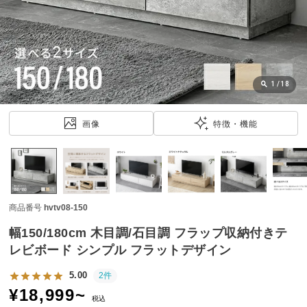
近
チ
ェ
ッ
ク
し
1
/
18
た
ア
画像
特徴・機能
イ
テ
ム
商品番号
hvtv08-150
特
集
幅150/180cm 木目調/石目調 フラップ収納付きテ
一
レビボード シンプル フラットデザイン
覧
5.00
2件
¥
18,999
~
税込
人