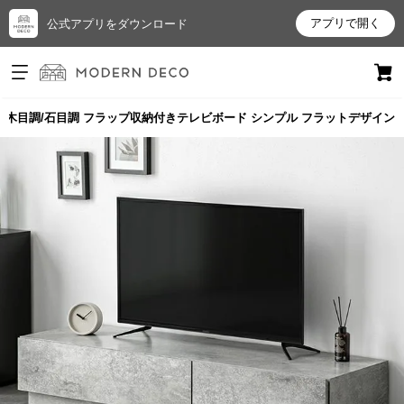
アプリで開く
公式アプリをダウンロード
ログイン
新規会員登録
0cm 木目調/石目調 フラップ収納付きテレビボード シンプル フラットデザイン
お
気
に
入
り
ア
イ
テ
ム
最