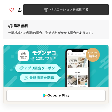
気
バリエーションを選択する
ア
イ
テ
送料無料
ム
一部地域への配送の場合、別途送料がかかる場合があります。
ラ
ン
キ
ン
グ
商
品
カ
テ
Google Play
ゴ
リ
か