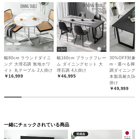
つ
い
て
開
梱
設
置
幅80cm ラウンドダイニ
幅160cm ブラックフレー
30%OFF対象! 
ング 大理石調 無地ホワ
ム ダイニングセット 大
m・選べる脚カ
サ
イト 丸テーブル 2人掛け
理石調 4人掛け
調ダイニングテ
ー
￥16,999
￥46,995
本製高耐久DAP
ビ
掛け
ス
￥49,999
に
つ
い
て
一緒にチェックされている商品
搬
入