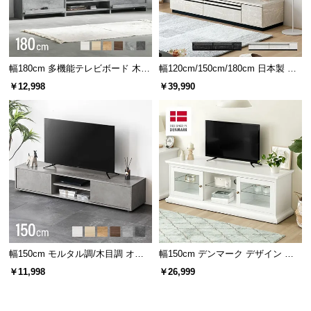
サ
ポ
ー
ト
幅180cm 多機能テレビボード 木
幅120cm/150cm/180cm 日本製 テ
目/石目調 オープン収納・引き出し
レビボード
￥12,998
￥39,990
収納付き
お
知
ら
せ
ブ
ロ
グ
幅150cm モルタル調/木目調 オー
幅150cm デンマーク デザイン テ
プン収納・扉収納付きテレビボー
レビボード
￥11,998
￥26,999
ド
企
業