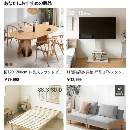
情
あなたにおすすめの商品
報
©
M
O
D
E
R
N
D
E
幅120~200cm 伸長式ラウンドダイ
11段階高さ調整 壁寄せTVスタンド
ニングテーブル 6人掛け 天然木突
キャスター付き 上下左右角度調節
C
￥79,990
￥12,999
板 美しい格子デザイン
機能
O
C
o.,
L
t
d.
A