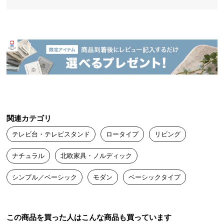
中
型
商
品
の
配
送
に
つ
い
関連カテゴリ
て
テレビ台・テレビスタンド
ロータイプ
リビング
小
型
ナチュラル
北欧家具・ノルディック
商
品
シンプル／ベーシック
モダン
ベーシックタイプ
の
配
送
この商品を買った人はこんな商品も買っています
に