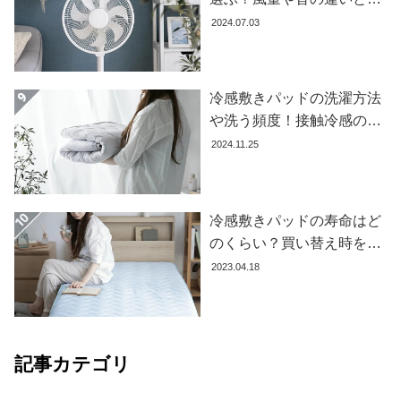
て
すすめ商品7選
2024.07.03
大
型
商
冷感敷きパッドの洗濯方法
品
や洗う頻度！接触冷感の効
の
果を下げないお手入れ方法
2024.11.25
配
を解説します
送
に
つ
冷感敷きパッドの寿命はど
い
のくらい？買い替え時を見
て
極める方法とおすすめ商品
2023.04.18
3選
中
型
商
品
記事カテゴリ
の
配