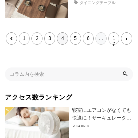
イ
ダイニングテーブル
ン
テ
リ
ア
テ
1
2
3
4
5
6
…
1
7
イ
ス
ト
か
ら
探
す
アクセス数ランキング
イ
寝室にエアコンがなくても
ン
快適に！サーキュレーター
テ
の効果的な使い方とおすす
2024.06.07
リ
め商品8選
ア