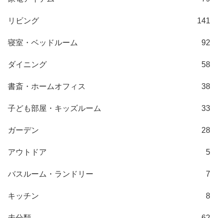
梱
設
リビング
141
置
サ
寝室・ベッドルーム
92
ー
ビ
ダイニング
58
ス
に
書斎・ホームオフィス
38
つ
い
子ども部屋・キッズルーム
33
て
ガーデン
28
搬
アウトドア
5
入
経
バスルーム・ランドリー
7
路
に
キッチン
8
つ
い
未分類
62