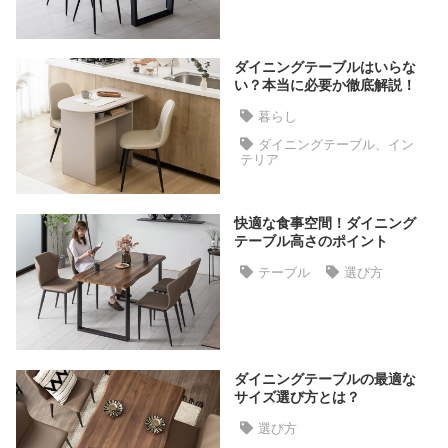
ラ
ン
キ
ダイニングテーブルはいらな
ン
い？本当に必要か徹底解説！
グ
暮らし
ダイニングテーブル、イン
テリア
商
品
カ
快適な食事空間！ダイニング
テーブル高さのポイント
テ
ゴ
テーブル
選び方
リ
か
ら
探
ダイニングテーブルの最適な
す
サイズ選び方とは？
選び方