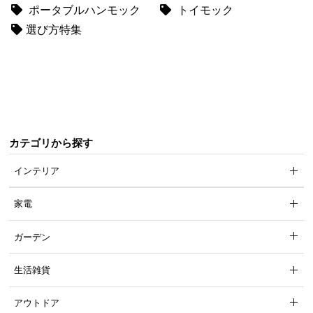
ポータブルハンモック
トイモック
て
選び方特集
会
員
規
約
に
つ
い
カテゴリから探す
て
インテリア
家電
お
客
ガーデン
様
サ
生活雑貨
ポ
ー
アウトドア
ト