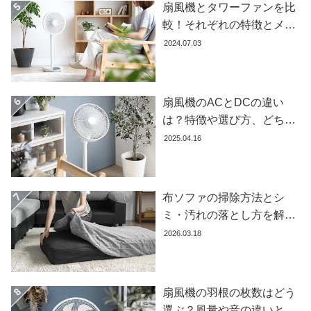
扇風機とタワーファンを比
ガ
較！それぞれの特徴とメリ
イ
ド
ット・デメリットを解説し
2024.07.03
ます
お
支
扇風機のACとDCの違い
払
は？特徴や選び方、どちら
い
が良いかを徹底解説【おす
に
2025.04.16
すめ7選】
つ
い
て
布ソファの掃除方法とシ
ミ・汚れの落とし方を解説
配
【自分でできる】
2026.03.18
送
料
に
つ
扇風機の羽根の枚数はどう
い
選ぶ？風量や音の違いとお