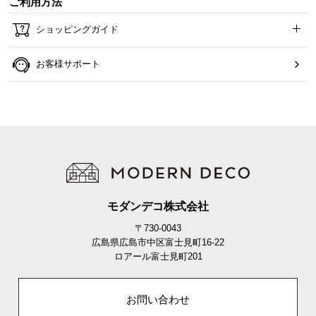
ご利用方法
O
D
ショッピングガイド
E
R
お客様サポート
N
D
E
C
O
C
o
.
,
モダンデコ株式会社
L
〒730-0043
t
広島県広島市中区富士見町16-22
d
ロアール富士見町201
.
A
l
お問い合わせ
l