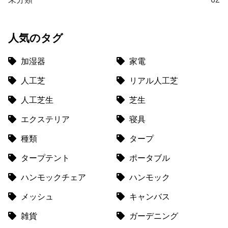
て
返
人気のタグ
品
・
キ
加湿器
家電
ャ
人工芝
リアル人工芝
ン
セ
人工芝生
芝生
ル
に
エクステリア
寝具
つ
種類
タープ
い
て
タープテント
ポータブル
ハンモックチェア
ハンモック
保
証
メッシュ
キャンバス
に
つ
雑貨
ガーデニング
い