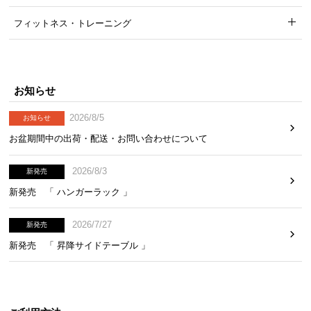
フィットネス・トレーニング
お
知
ら
せ
お知らせ
2026/8/5
お知らせ
お盆期間中の出荷・配送・お問い合わせについて
ブ
ロ
グ
2026/8/3
新発売
新発売 「 ハンガーラック 」
2026/7/27
企
新発売
業
新発売 「 昇降サイドテーブル 」
情
報
©
M