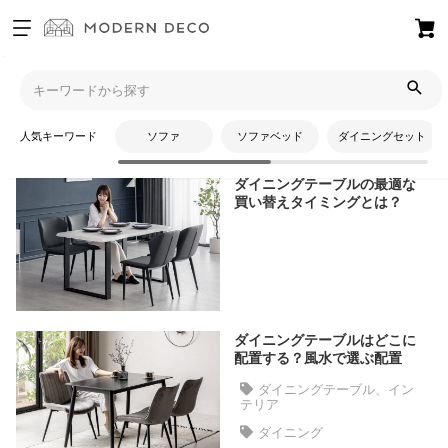
お
気
に
入
モダンデコ
人気キーワード
ソファ
ソファベッド
ダイニングセット
り
ア
ダイニングテーブルの最適な
イ
買い替えタイミングとは？
テ
ム
最
近
ダイニングテーブルはどこに
チ
配置する？風水で選ぶ配置
ェ
ダイニングテーブル、イン
ッ
テリア
ク
ダイニング
し