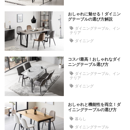
た
ア
おしゃれに魅せる！ダイニン
イ
グテーブルの選び方解説
テ
ダイニングテーブル、イン
ム
テリア
ダイニング
特
コスパ最高！おしゃれなダイ
集
ニングテーブル選び方
一
覧
ダイニングテーブル、イン
テリア
ダイニング
人
気
おしゃれと機能性を両立！ダ
ア
イニングテーブルの選び方
イ
暮らし
テ
ム
ダイニングテーブル