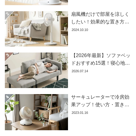
コ
ー
扇風機だけで部屋を涼しく
デ
したい！効果的な置き方と
ィ
おすすめ商品を紹介します
2024.10.10
ネ
ー
ト
【2026年最新】ソファベッ
か
ら
ドおすすめ15選！寝心地で
探
失敗しない選び方
2026.07.14
す
サーキュレーターで冷房効
シ
果アップ！使い方・置き場
ョ
所・風向きを徹底解説
ッ
2023.01.16
ピ
ン
グ