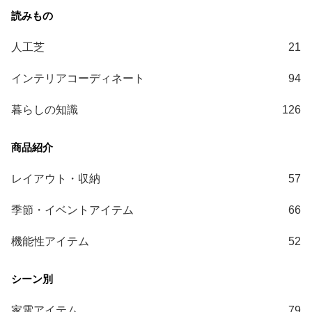
送
に
つ
人工芝
21
い
インテリアコーディネート
94
て
暮らしの知識
126
小
型
商
品
の
レイアウト・収納
57
配
送
季節・イベントアイテム
66
に
つ
機能性アイテム
52
い
て
開
家電アイテム
79