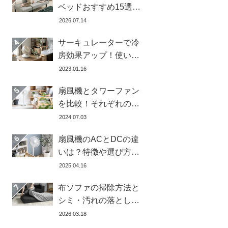
ベッドおすすめ15選！
寝心地で失敗しない選
2026.07.14
び方
サーキュレーターで冷
房効果アップ！使い
方・置き場所・風向き
2023.01.16
を徹底解説
扇風機とタワーファン
を比較！それぞれの特
徴とメリット・デメリ
2024.07.03
ットを解説します
扇風機のACとDCの違
いは？特徴や選び方、
どちらが良いかを徹底
2025.04.16
解説【おすすめ7選】
布ソファの掃除方法と
シミ・汚れの落とし方
を解説【自分ででき
2026.03.18
る】