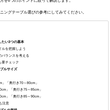
方を6つのポイントに絞って解説します。
ニングテーブル選びの参考にしてみてください。
したい3つの基本
イルを把握しよう
のバランスを考える
も要チェック
ーブルサイズ
m」「奥行き70～80cm」
0cm」「奥行き75～85cm」
0cm」「奥行き85～90cm」
も注意
ーブルの形状