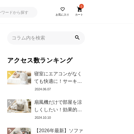
0
お気に入り
カート
アクセス数ランキング
寝室にエアコンがなく
ても快適に！サーキュ
レーターの効果的な使
2024.06.07
い方とおすすめ商品8選
扇風機だけで部屋を涼
しくしたい！効果的な
置き方とおすすめ商品
2024.10.10
を紹介します
【2026年最新】ソファ