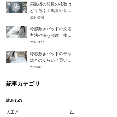
扇風機の羽根の枚数は
どう選ぶ？風量や音の
違いとおすすめ商品7選
2024.07.03
冷感敷きパッドの洗濯
方法や洗う頻度！接触
冷感の効果を下げない
2024.11.25
お手入れ方法を解説し
冷感敷きパッドの寿命
ます
はどのくらい？買い替
え時を見極める方法と
2023.04.18
おすすめ商品3選
記事カテゴリ
人工芝
21