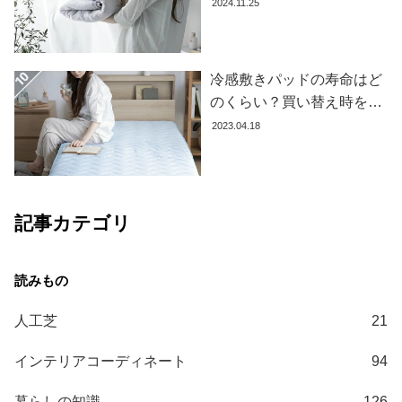
果を下げないお手入れ方法
2024.11.25
を解説します
冷感敷きパッドの寿命はど
のくらい？買い替え時を見
極める方法とおすすめ商品
2023.04.18
3選
記事カテゴリ
人工芝
21
インテリアコーディネート
94
暮らしの知識
126