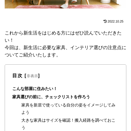
た
ア
イ
2022.10.25
テ
ム
これから新生活をはじめる方にはぜひ読んでいただきた
い！
今回は、新生活に必要な家具、インテリア選びの注意点に
特
ついてご紹介いたします。
集
一
覧
目次
[
]
非表示
こんな部屋に住みたい！
人
家具選びの前に、チェックリストを作ろう
気
家具を新居で使っている自分の姿をイメージしてみ
ア
よう
イ
大きな家具はサイズを確認！搬入経路を調べておこ
テ
う
ム