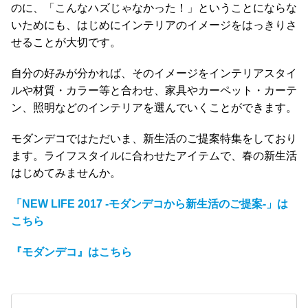
て
のに、「こんなハズじゃなかった！」ということにならな
いためにも、はじめにインテリアのイメージをはっきりさ
返
せることが大切です。
品
・
自分の好みが分かれば、そのイメージをインテリアスタイ
キ
ルや材質・カラー等と合わせ、家具やカーペット・カーテ
ャ
ン、照明などのインテリアを選んでいくことができます。
ン
セ
モダンデコではただいま、新生活のご提案特集をしており
ル
ます。ライフスタイルに合わせたアイテムで、春の新生活
に
はじめてみませんか。
つ
い
「NEW LIFE 2017 -モダンデコから新生活のご提案-」は
て
こちら
保
『モダンデコ』はこちら
証
に
つ
い