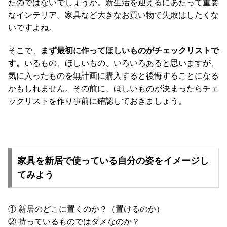
たのではないでしょうか。新生活を迎えるにあたって重要
て
なインテリア。家具など大きなお買い物で失敗はしたくな
大
いですよね。
型
商
そこで、
まず最初に作ってほしいものがチェックリストで
品
す。
いるもの、ほしいもの、いろいろあると思いますが、
の
気に入ったものを無計画に購入すると後悔することになる
配
かもしれません。その前に、ほしいものが決まったらチェ
送
ックリストを作り事前に確認しておきましょう。
に
つ
い
て
家具を新居で使っている自分の姿をイメージし
中
てみよう
型
商
品
① 新居のどこに置くのか？（置けるのか）
の
② 持っているものではダメなのか？
配