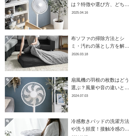
は？特徴や選び方、どちら
が良いかを徹底解説【おす
2025.04.16
すめ7選】
布ソファの掃除方法とシ
ミ・汚れの落とし方を解説
【自分でできる】
2026.03.18
扇風機の羽根の枚数はどう
選ぶ？風量や音の違いとお
すすめ商品7選
2024.07.03
冷感敷きパッドの洗濯方法
や洗う頻度！接触冷感の効