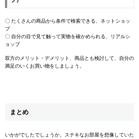
プ）
梱
設
置
〇 たくさんの商品から条件で検索できる、ネットショッ
サ
プ
ー
〇 自分の目で見て触って実物を確かめられる、リアルシ
ビ
ョップ
ス
に
双方のメリット・デメリット、商品とも検討して、自分の
つ
満足のいくお買い物をしましょう。
い
て
搬
入
経
まとめ
路
に
つ
い
いかがでしたでしょうか。ステキなお部屋を想像していた