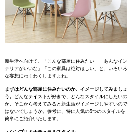
イ
ン
テ
リ
ア
テ
イ
ス
ト
新生活へ向けて、「こんな部屋に住みたい」「あんなイン
か
テリアがいいな」「この家具は絶対ほしい」と、いろいろ
ら
な妄想にわくわくしますよね。
探
す
まずはどんな部屋に住みたいのか、イメージしてみましょ
う。
どんなテイストが好きで、どんなスタイルにしたいの
か、そこから考えてみると新生活がイメージしやすいので
イ
はないでしょうか。参考に、特に人気の5つのスタイルを
ン
テ
簡単にご紹介いたします。
リ
ア
・シンプル＆ナチュラルスタイル