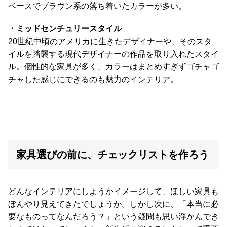
ベースでブラウン系の落ち着いたカラーが多い。
ガ
イ
・ミッドセンチュリースタイル
ド
20世紀中頃のアメリカに生きたデザイナーや、そのスタ
イルを踏襲する現代デザイナーの作品を取り入れたスタイ
お
支
ル。個性的な家具が多く、カラーはまとめすぎずゴチャゴ
払
チャした感じにできるのも魅力のインテリア。
い
に
つ
い
て
家具選びの前に、チェックリストを作ろう
配
送
料
どんなインテリアにしようかイメージして、ほしい家具も
に
ぼんやり見えてきたでしょうか。しかし次に、「本当に必
つ
要なものってなんだろう？」という疑問も思い浮かんでき
い