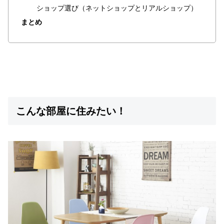
ラ
ショップ選び（ネットショップとリアルショップ）
ン
まとめ
キ
ン
グ
商
品
こんな部屋に住みたい！
カ
テ
ゴ
リ
か
ら
探
す