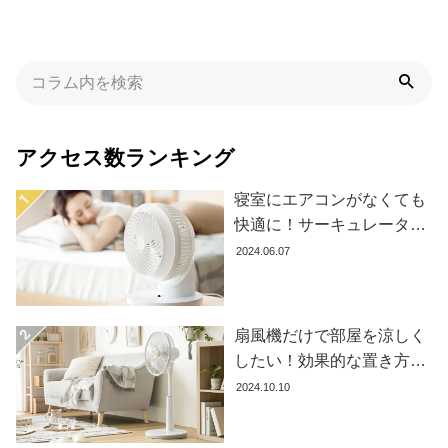
お
知
ら
せ
アクセス数ランキング
寝室にエアコンがなくても
ブ
ロ
快適に！サーキュレーター
グ
の効果的な使い方とおすす
2024.06.07
め商品8選
企
扇風機だけで部屋を涼しく
業
情
したい！効果的な置き方と
報
おすすめ商品を紹介します
2024.10.10
©
M