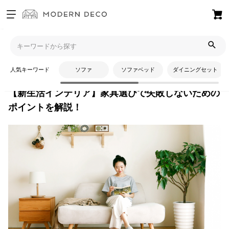
お
気
モダンデコTOP
コラム
暮らしの知識
【新生活インテリア】
に
家具選びで失敗しないためのポイントを解説！
入
人気キーワード
ソファ
ソファベッド
ダイニングセット
り
ア
【新生活インテリア】家具選びで失敗しないための
イ
ポイントを解説！
テ
ム
最
近
チ
ェ
ッ
ク
し