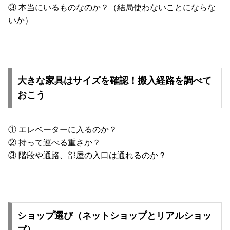
③ 本当にいるものなのか？（結局使わないことにならな
送
いか）
に
つ
い
て
大きな家具はサイズを確認！搬入経路を調べて
小
型
おこう
商
品
の
① エレベーターに入るのか？
配
② 持って運べる重さか？
送
③ 階段や通路、部屋の入口は通れるのか？
に
つ
い
て
ショップ選び（ネットショップとリアルショッ
開