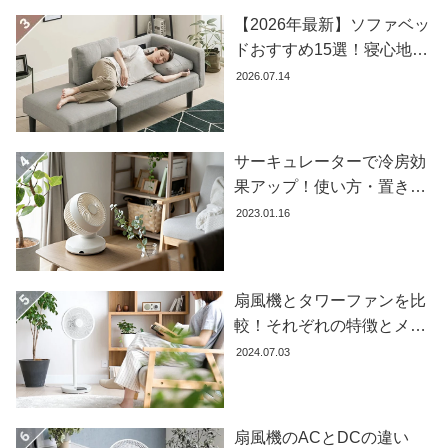
O
【2026年最新】ソファベッ
D
ドおすすめ15選！寝心地で
E
R
失敗しない選び方
2026.07.14
N
D
E
サーキュレーターで冷房効
C
果アップ！使い方・置き場
O
所・風向きを徹底解説
C
2023.01.16
o
.
,
扇風機とタワーファンを比
L
較！それぞれの特徴とメリ
t
d
ット・デメリットを解説し
2024.07.03
.
ます
A
l
扇風機のACとDCの違い
l