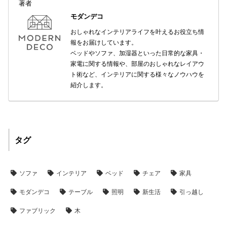
著者
て
モダンデコ
おしゃれなインテリアライフを叶えるお役立ち情
会
報をお届けしています。
員
ベッドやソファ、加湿器といった日常的な家具・
規
家電に関する情報や、部屋のおしゃれなレイアウ
約
ト術など、インテリアに関する様々なノウハウを
に
紹介します。
つ
い
て
タグ
お
客
ソファ
インテリア
ベッド
チェア
家具
様
サ
モダンデコ
テーブル
照明
新生活
引っ越し
ポ
ー
ファブリック
木
ト