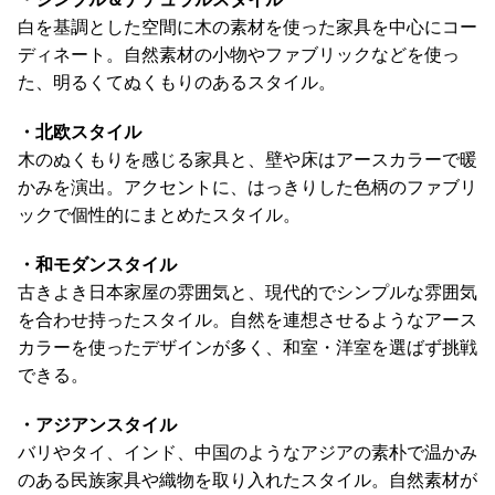
コ
白を基調とした空間に木の素材を使った家具を中心にコー
ー
ディネート。自然素材の小物やファブリックなどを使っ
デ
た、明るくてぬくもりのあるスタイル。
ィ
ネ
・北欧スタイル
ー
木のぬくもりを感じる家具と、壁や床はアースカラーで暖
ト
かみを演出。アクセントに、はっきりした色柄のファブリ
か
ックで個性的にまとめたスタイル。
ら
探
・和モダンスタイル
す
古きよき日本家屋の雰囲気と、現代的でシンプルな雰囲気
を合わせ持ったスタイル。自然を連想させるようなアース
カラーを使ったデザインが多く、和室・洋室を選ばず挑戦
シ
できる。
ョ
ッ
・アジアンスタイル
ピ
バリやタイ、インド、中国のようなアジアの素朴で温かみ
ン
のある民族家具や織物を取り入れたスタイル。自然素材が
グ