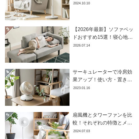
おすすめ商品を紹介します
2024.10.10
コ
ー
デ
ィ
【2026年最新】ソファベッ
ネ
ドおすすめ15選！寝心地で
ー
失敗しない選び方
2026.07.14
ト
か
ら
探
サーキュレーターで冷房効
す
果アップ！使い方・置き場
所・風向きを徹底解説
2023.01.16
シ
ョ
ッ
扇風機とタワーファンを比
ピ
較！それぞれの特徴とメリ
ン
ット・デメリットを解説し
2024.07.03
グ
ます