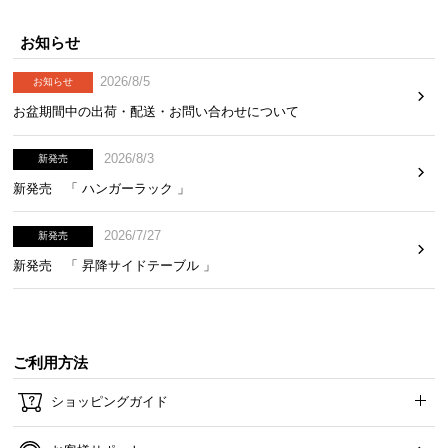
お知らせ
お
2026/8/5
知
お知らせ
ら
お盆期間中の出荷・配送・お問い合わせについて
せ
2026/8/3
新発売
新発売 「 ハンガーラック 」
ブ
ロ
2026/7/27
新発売
グ
新発売 「 昇降サイドテーブル 」
企
業
情
ご利用方法
報
ショッピングガイド
©
M