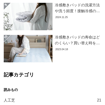
て
冷感敷きパッドの洗濯方法
や洗う頻度！接触冷感の効
大
果を下げないお手入れ方法
2024.11.25
型
を解説します
商
品
の
冷感敷きパッドの寿命はど
配
のくらい？買い替え時を見
送
極める方法とおすすめ商品
2023.04.18
に
3選
つ
い
て
記事カテゴリ
中
型
商
品
の
人工芝
21
配