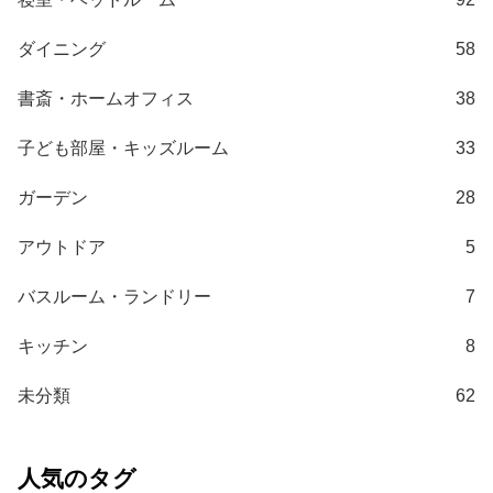
梱
設
ダイニング
58
置
サ
書斎・ホームオフィス
38
ー
ビ
子ども部屋・キッズルーム
33
ス
に
ガーデン
28
つ
い
アウトドア
5
て
バスルーム・ランドリー
7
搬
入
キッチン
8
経
路
未分類
62
に
つ
い
人気のタグ