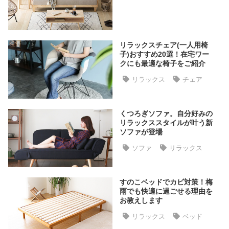
た
ア
イ
テ
リラックスチェア(一人用椅
子)おすすめ20選！在宅ワー
ム
クにも最適な椅子をご紹介
リラックス
チェア
特
集
くつろぎソファ。自分好みの
一
リラックススタイルが叶う新
覧
ソファが登場
ソファ
リラックス
人
気
すのこベッドでカビ対策！梅
ア
雨でも快適に過ごせる理由を
イ
お教えします
テ
リラックス
ベッド
ム