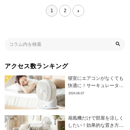
イ
ン
1
2
テ
リ
ア
テ
イ
ス
ト
か
アクセス数ランキング
ら
探
寝室にエアコンがなくても
す
快適に！サーキュレーター
の効果的な使い方とおすす
2024.06.07
め商品8選
イ
ン
テ
扇風機だけで部屋を涼しく
リ
したい！効果的な置き方と
ア