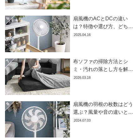
ガ
イ
扇風機のACとDCの違い
ド
は？特徴や選び方、どちら
お
が良いかを徹底解説【おす
2025.04.16
支
すめ7選】
払
い
布ソファの掃除方法とシ
に
ミ・汚れの落とし方を解説
つ
い
【自分でできる】
2026.03.18
て
配
扇風機の羽根の枚数はどう
送
選ぶ？風量や音の違いとお
料
すすめ商品7選
に
2024.07.03
つ
い