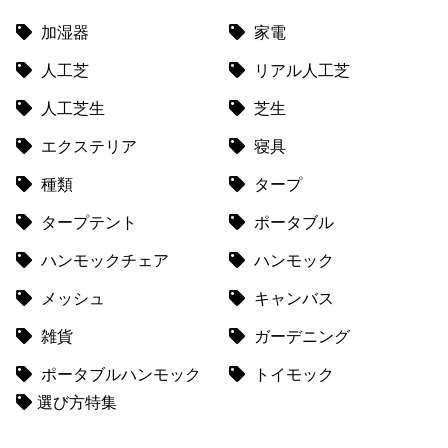
て
加湿器
家電
返
人工芝
リアル人工芝
品
・
人工芝生
芝生
キ
ャ
エクステリア
寝具
ン
種類
タープ
セ
ル
タープテント
ポータブル
に
つ
ハンモックチェア
ハンモック
い
メッシュ
キャンバス
て
雑貨
ガーデニング
保
証
ポータブルハンモック
トイモック
に
選び方特集
つ
い