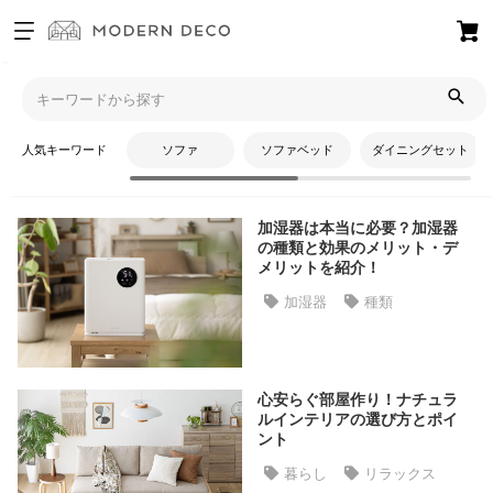
お
気
モダンデコTOP
コラム
リラックス
に
入
人気キーワード
ソファ
ソファベッド
ダイニングセット
り
リラックス
ア
イ
加湿器は本当に必要？加湿器
テ
の種類と効果のメリット・デ
ム
メリットを紹介！
加湿器
種類
最
近
チ
心安らぐ部屋作り！ナチュラ
ェ
ルインテリアの選び方とポイ
ッ
ント
ク
暮らし
リラックス
し