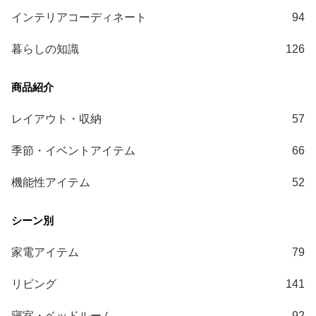
送
インテリアコーディネート
94
に
つ
暮らしの知識
126
い
て
小
レイアウト・収納
57
型
商
季節・イベントアイテム
66
品
の
機能性アイテム
52
配
送
に
つ
家電アイテム
79
い
て
リビング
141
開
寝室・ベッドルーム
92