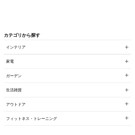
て
会
員
規
カテゴリから探す
約
に
インテリア
つ
い
家電
て
ガーデン
お
生活雑貨
客
様
アウトドア
サ
ポ
フィットネス・トレーニング
ー
ト