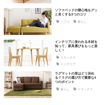
ラ
ン
ソファベッドの寝心地をグッ
キ
と良くする3つのコツ
ン
ソファ
暮らし
グ
商
インテリアに使われる木材を
知って、家具選びをもっと楽
品
しく！
カ
テ
リラックス
ゴ
インテリア
リ
ラグマットの形はどう決め
か
る？ラグの選び方で重要な4
ら
つのポイント
探
暮らし
リラックス
す