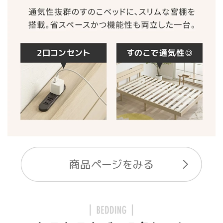
シ
ョ
ッ
ピ
ン
グ
ガ
イ
ド
お
支
払
い
に
つ
い
て
配