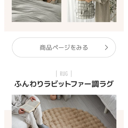
中
型
商
品
の
配
送
に
つ
い
て
小
型
商
品
の
配
送
に