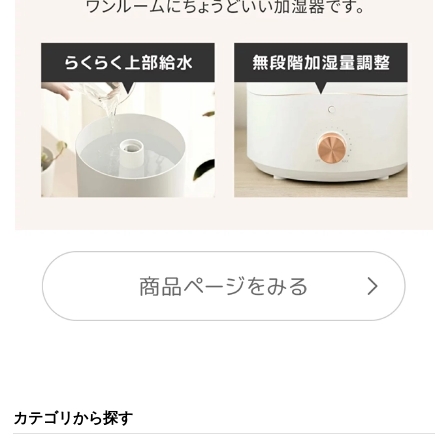
保
証
に
つ
い
て
会
員
規
約
に
つ
い
て
お
カテゴリから探す
客
様