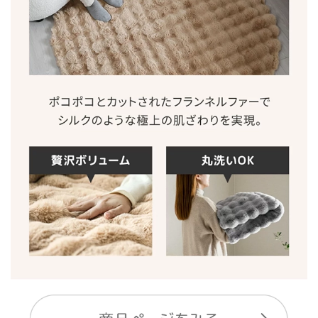
つ
い
て
開
梱
設
置
サ
ー
ビ
ス
に
つ
い
て
搬
入