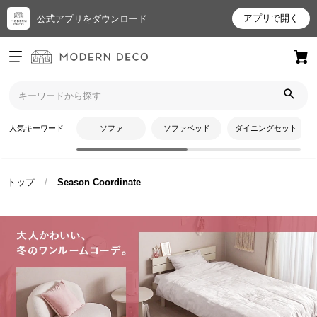
アプリで開く
公式アプリをダウンロード
ログイン
新規会員登録
お
人気キーワード
ソファ
ソファベッド
ダイニングセット
気
に
入
トップ
Season Coordinate
り
ア
イ
テ
ム
最