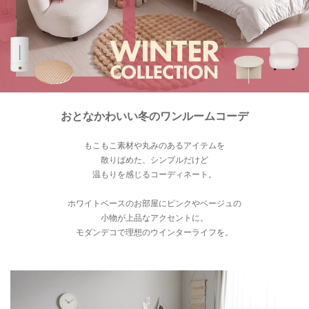
近
チ
ェ
ッ
ク
し
た
ア
おとなかわいい冬のワンルームコーデ
イ
テ
もこもこ素材や丸みのあるアイテムを
散りばめた、シンプルだけど
ム
温もりを感じるコーディネート。
ホワイトベースのお部屋にピンクやベージュの
特
小物が上品なアクセントに。
集
モダンデコで理想のウインターライフを。
一
覧
人