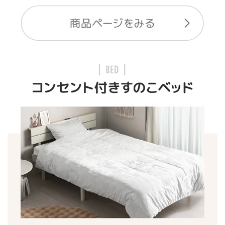
イ
ン
テ
リ
ア
コ
ー
デ
ィ
ネ
ー
ト
か
ら
探
す