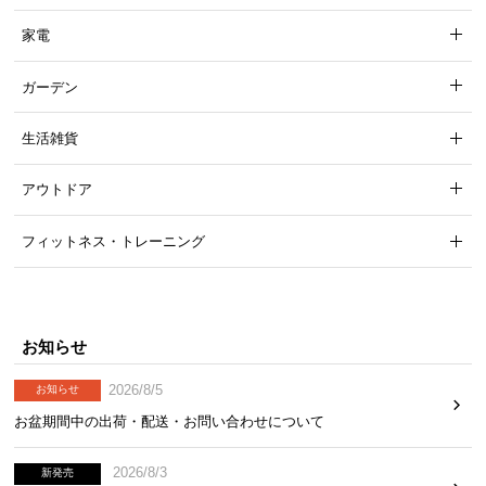
つ
家電
い
て
ガーデン
開
生活雑貨
梱
設
アウトドア
置
サ
フィットネス・トレーニング
ー
ビ
ス
に
お知らせ
つ
い
2026/8/5
お知らせ
て
お盆期間中の出荷・配送・お問い合わせについて
搬
2026/8/3
新発売
入