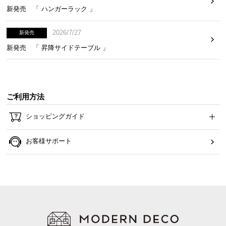
経
新発売 「 ハンガーラック 」
路
に
2026/7/27
新発売
つ
新発売 「 昇降サイドテーブル 」
い
て
返
ご利用方法
品・
キ
ショッピングガイド
ャ
ン
お客様サポート
セ
ル
に
つ
い
て