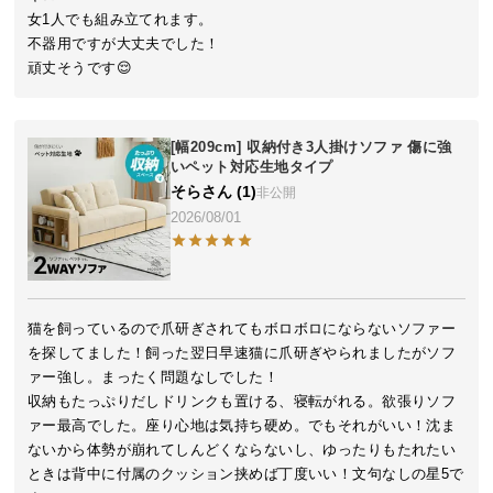
シ
女1人でも組み立てれます。

ョ
不器用ですが大丈夫でした！

ッ
頑丈そうです😌
ピ
ン
グ
[幅209cm] 収納付き3人掛けソファ 傷に強
ガ
いペット対応生地タイプ
イ
そら
1
非公開
ド
2026/08/01
お
支
払
猫を飼っているので爪研ぎされてもボロボロにならないソファー
い
を探してました！飼った翌日早速猫に爪研ぎやられましたがソフ
に
ァー強し。まったく問題なしでした！

つ
収納もたっぷりだしドリンクも置ける、寝転がれる。欲張りソフ
い
ァー最高でした。座り心地は気持ち硬め。でもそれがいい！沈ま
て
ないから体勢が崩れてしんどくならないし、ゆったりもたれたい
ときは背中に付属のクッション挟めば丁度いい！文句なしの星5で
配