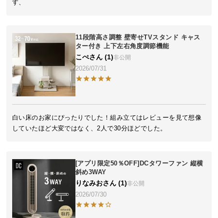
す、
送
料
に
11段階高さ調整 壁寄せTVスタンド キャス
つ
ター付き 上下左右角度調節機能
い
こぺ
1
非公開
て
2026/07/31
大
型
商
白い床のお家にぴったりでした！組み立てはレビューを見て想像
品
していたほど大変ではなく、2人で30分ほどでした。
の
配
送
[アプリ限定50％OFF]DCタワーファン 縦横
に
斜め3WAY
つ
りなみお
1
非公開
い
2026/07/30
て