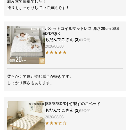
組み立て簡単でした！

ら
造りもしっかりしていて満足です！
探
す
ポケットコイルマットレス 厚さ20cm S/S
D/D/Q/K
イ
もだんでこ
2
非公開
ン
2026/08/03
テ
リ
ア
テ
柔らかくて体が沈む感じが好きです。

イ
ス
ト
か
[SS/S/SD/D] 竹製すのこベッド
ら
もだんでこ
2
非公開
探
2026/08/03
す