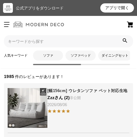
アプリで開く
公式アプリをダウンロード
ログイン
新規会員登録
トップ
MODERN DECO モダンデコのレビュー
お
人気キーワード
ソファ
ソファベッド
ダイニングセット
MODERN DECO モダンデコのレビュー
気
に
入
1985
り
ア
[幅156cm] ウレタンソファ ペット対応生地
イ
Zzz
2
非公開
テ
2026/08/06
ム
最