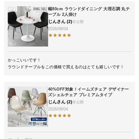
気
幅80cm ラウンドダイニング 大理石調 丸テ
ア
ーブル 2人掛け
イ
じん
2
非公開
テ
2026/08/04
ム
ラ
ン
キ
かっこいいです！

ン
ラウンドテーブルをこの価格で買えるのはとても嬉しいです！
グ
40%OFF対象！イームズチェア デザイナー
商
ズシェルチェア プレミアムタイプ
品
じん
2
非公開
カ
2026/08/04
テ
ゴ
リ
か