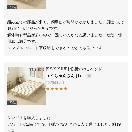
イ
ン
組み立ての部品が多く、簡単だが時間がかかりました。男性1人で
テ
1時間半ほどだったそうです。

リ
解体時も部品が多いので、難しいのかなと思いました。ただ、使
ア
用感は満足です。

コ
シンプルでベッド下収納もできるのでとても良いです。
ー
デ
ィ
[SS/S/SD/D] 竹製すのこベッド
ネ
ユイちゃん
1
非公開
ー
2026/08/01
ト
か
ら
探
す
シングルを購入しました。

アパートの2階ですが、階段でなんとか１人で運べました。約19
キロ
