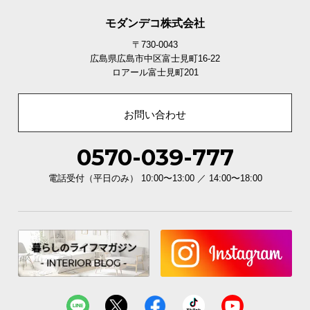
保
証
モダンデコ株式会社
に
〒730-0043
つ
広島県広島市中区富士見町16-22
い
ロアール富士見町201
て
お問い合わせ
会
員
規
0570-039-777
約
電話受付（平日のみ） 10:00〜13:00 ／ 14:00〜18:00
に
つ
い
て
お
客
様