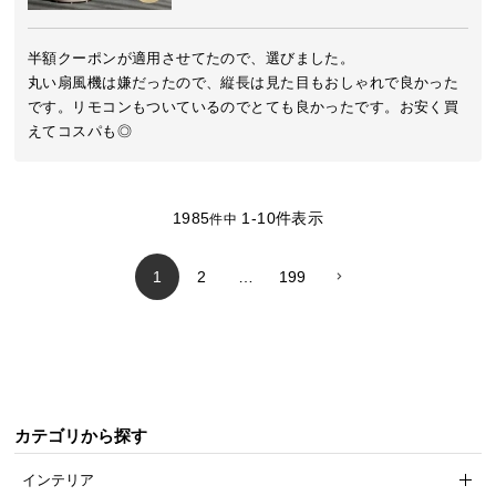
中
型
半額クーポンが適用させてたので、選びました。

商
丸い扇風機は嫌だったので、縦長は見た目もおしゃれで良かった
品
です。リモコンもついているのでとても良かったです。お安く買
の
えてコスパも◎
配
送
に
つ
1985
1
-
10
件表示
件中
い
て
1
2
…
199
小
型
商
品
の
カテゴリから探す
配
送
インテリア
に