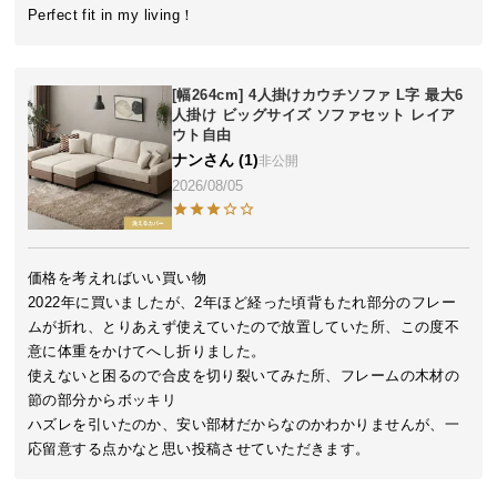
近
Perfect fit in my living！
チ
ェ
ッ
[幅264cm] 4人掛けカウチソファ L字 最大6
ク
人掛け ビッグサイズ ソファセット レイア
し
ウト自由
た
ナン
1
非公開
ア
2026/08/05
イ
テ
ム
価格を考えればいい買い物

2022年に買いましたが、2年ほど経った頃背もたれ部分のフレー
ムが折れ、とりあえず使えていたので放置していた所、この度不
特
意に体重をかけてへし折りました。

集
使えないと困るので合皮を切り裂いてみた所、フレームの木材の
一
節の部分からボッキリ

覧
ハズレを引いたのか、安い部材だからなのかわかりませんが、一
人