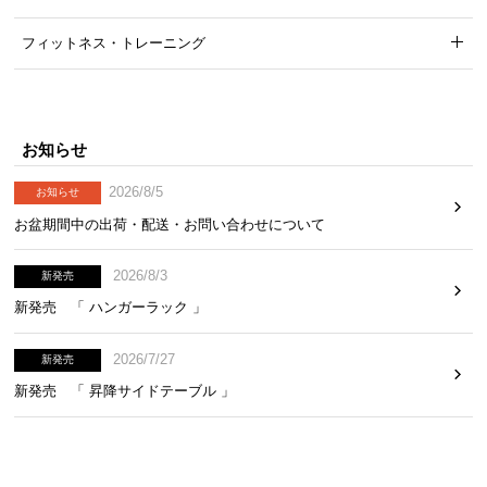
気
フィットネス・トレーニング
ア
イ
テ
ム
お知らせ
ラ
ン
2026/8/5
お知らせ
キ
お盆期間中の出荷・配送・お問い合わせについて
ン
グ
2026/8/3
新発売
新発売 「 ハンガーラック 」
商
品
2026/7/27
新発売
カ
新発売 「 昇降サイドテーブル 」
テ
ゴ
リ
か