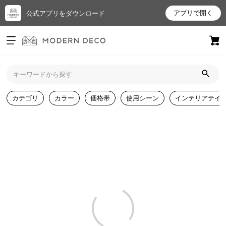
アプリで開く
公式アプリをダウンロード
ログイン
新規会員登録
お
カテゴリ
カラー
価格帯
使用シーン
インテリアテイ
気
に
入
り
ア
イ
テ
ム
最