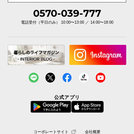
イ
0570-039-777
ン
電話受付（平日のみ） 10:00〜13:00 ／ 14:00〜18:00
テ
リ
ア
コ
ー
デ
ィ
ネ
ー
ト
か
公式アプリ
ら
探
す
コーポレートサイト
会社概要