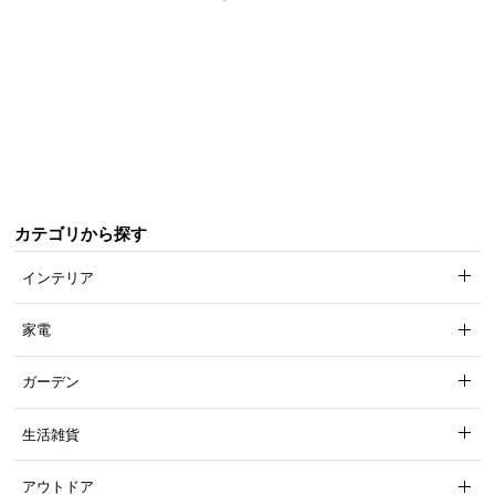
近
チ
ェ
ッ
ク
し
た
ア
イ
テ
カテゴリから探す
ム
インテリア
家電
特
集
ガーデン
一
覧
生活雑貨
アウトドア
人