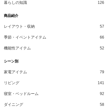
暮らしの知識
126
送
に
つ
い
レイアウト・収納
57
て
季節・イベントアイテム
66
小
型
機能性アイテム
52
商
品
の
配
家電アイテム
79
送
に
リビング
141
つ
い
寝室・ベッドルーム
92
て
ダイニング
58
開