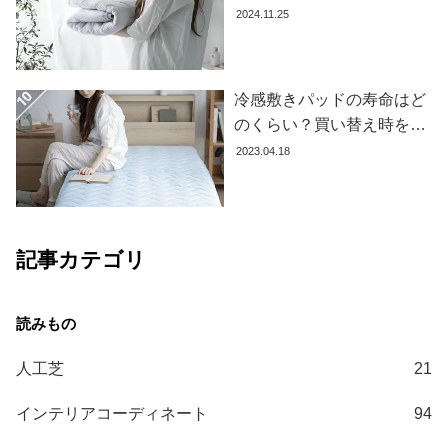
て
果を下げないお手入れ方法
2024.11.25
を解説します
大
型
冷感敷きパッドの寿命はど
商
品
のくらい？買い替え時を見
の
極める方法とおすすめ商品
2023.04.18
配
3選
送
に
つ
記事カテゴリ
い
て
中
型
人工芝
21
商
品
インテリアコーディネート
94
の
配