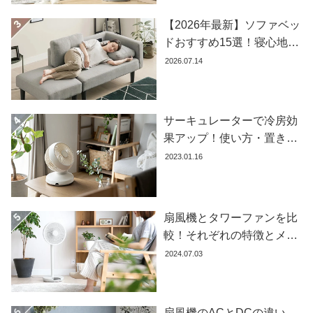
コ
【2026年最新】ソファベッ
ー
ドおすすめ15選！寝心地で
デ
失敗しない選び方
2026.07.14
ィ
ネ
ー
ト
サーキュレーターで冷房効
か
果アップ！使い方・置き場
ら
所・風向きを徹底解説
2023.01.16
探
す
扇風機とタワーファンを比
シ
較！それぞれの特徴とメリ
ョ
ット・デメリットを解説し
2024.07.03
ッ
ます
ピ
ン
グ
扇風機のACとDCの違い