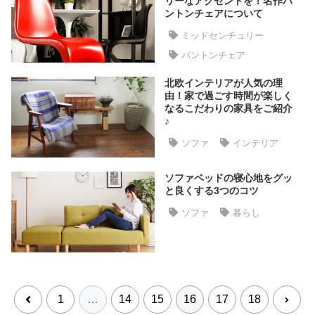
リーなアクセントを！名作パ
ラ
ントンチェアについて
ン
ミッドセンチュリー
キ
パントンチェア
ン
グ
北欧インテリアが人気の理
由！家で過ごす時間が楽しく
なるこだわりの家具をご紹介
♪
商
品
ソファ
インテリア
カ
テ
ソファベッドの寝心地をグッ
ゴ
と良くする3つのコツ
リ
ソファ
暮らし
か
ら
探
す
1
…
14
15
16
17
18