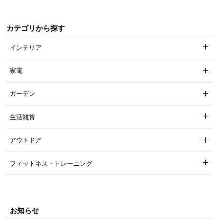
て
カテゴリから探す
会
員
インテリア
規
約
家電
に
つ
ガーデン
い
て
生活雑貨
アウトドア
お
客
フィットネス・トレーニング
様
サ
ポ
ー
お知らせ
ト