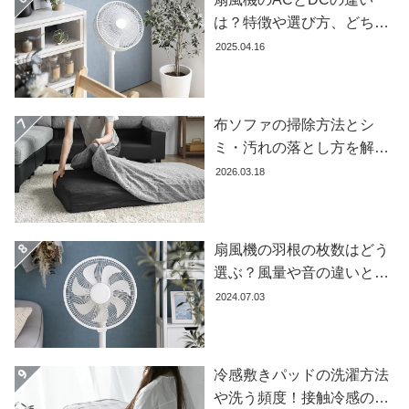
ガ
は？特徴や選び方、どちら
イ
が良いかを徹底解説【おす
2025.04.16
ド
すめ7選】
お
支
布ソファの掃除方法とシ
払
ミ・汚れの落とし方を解説
い
【自分でできる】
2026.03.18
に
つ
い
て
扇風機の羽根の枚数はどう
選ぶ？風量や音の違いとお
配
すすめ商品7選
2024.07.03
送
料
に
つ
冷感敷きパッドの洗濯方法
い
や洗う頻度！接触冷感の効