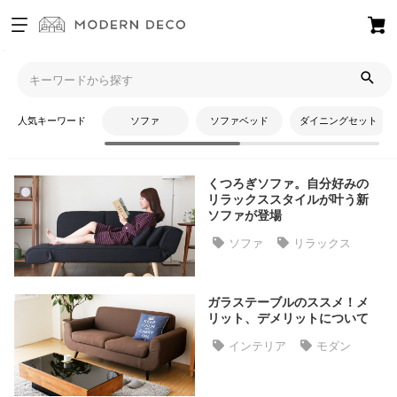
お
気
モダンデコTOP
コラム
リビング
に
入
人気キーワード
ソファ
ソファベッド
ダイニングセット
り
リビング
ア
イ
くつろぎソファ。自分好みの
テ
リラックススタイルが叶う新
ム
ソファが登場
ソファ
リラックス
最
近
ガラステーブルのススメ！メ
チ
リット、デメリットについて
ェ
インテリア
モダン
ッ
ク
し