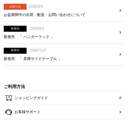
2026/8/5
お知らせ
お盆期間中の出荷・配送・お問い合わせについて
お
知
2026/8/3
新発売
ら
せ
新発売 「 ハンガーラック 」
2026/7/27
新発売
ブ
新発売 「 昇降サイドテーブル 」
ロ
グ
ご利用方法
企
業
ショッピングガイド
情
報
お客様サポート
©
M