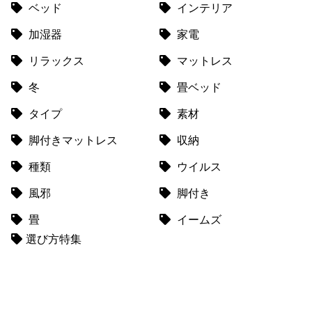
て
ベッド
インテリア
加湿器
家電
返
品
リラックス
マットレス
・
キ
冬
畳ベッド
ャ
タイプ
素材
ン
セ
脚付きマットレス
収納
ル
に
種類
ウイルス
つ
風邪
脚付き
い
て
畳
イームズ
選び方特集
保
証
に
つ
い