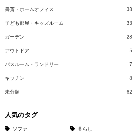
梱
書斎・ホームオフィス
38
設
置
子ども部屋・キッズルーム
33
サ
ー
ガーデン
28
ビ
ス
アウトドア
5
に
つ
バスルーム・ランドリー
7
い
て
キッチン
8
搬
未分類
62
入
経
路
人気のタグ
に
つ
ソファ
暮らし
い