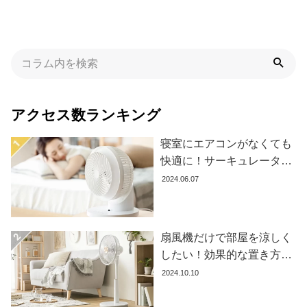
イ
ン
テ
リ
ア
テ
イ
アクセス数ランキング
ス
ト
寝室にエアコンがなくても
か
快適に！サーキュレーター
ら
の効果的な使い方とおすす
探
2024.06.07
す
め商品8選
扇風機だけで部屋を涼しく
イ
したい！効果的な置き方と
ン
おすすめ商品を紹介します
2024.10.10
テ
リ
ア