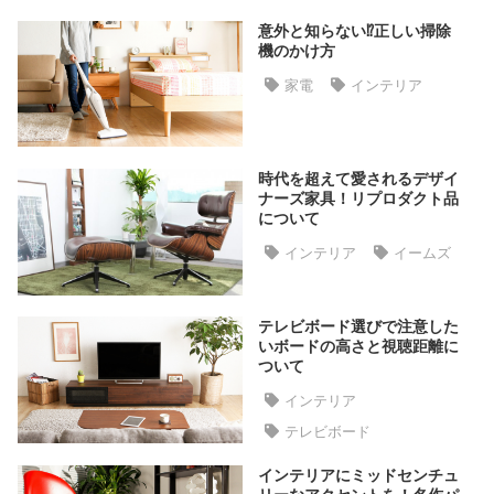
た
意外と知らない⁉正しい掃除
ア
機のかけ方
イ
家電
インテリア
テ
ム
時代を超えて愛されるデザイ
ナーズ家具！リプロダクト品
特
について
集
一
インテリア
イームズ
覧
テレビボード選びで注意した
いボードの高さと視聴距離に
人
ついて
気
インテリア
ア
イ
テレビボード
テ
インテリアにミッドセンチュ
ム