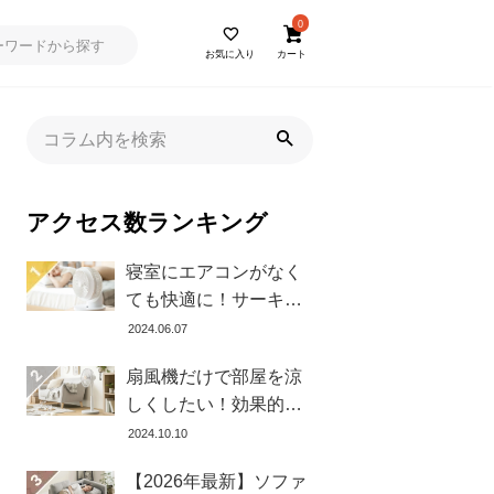
0
お気に入り
カート
アクセス数ランキング
寝室にエアコンがなく
ても快適に！サーキュ
レーターの効果的な使
2024.06.07
い方とおすすめ商品8選
扇風機だけで部屋を涼
しくしたい！効果的な
置き方とおすすめ商品
2024.10.10
を紹介します
【2026年最新】ソファ