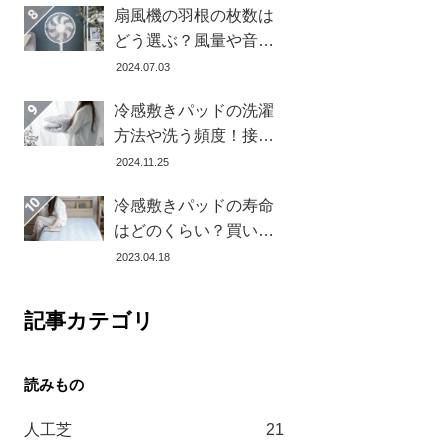
扇風機の羽根の枚数は
どう選ぶ？風量や音の
違いとおすすめ商品7選
2024.07.03
冷感敷きパッドの洗濯
方法や洗う頻度！接触
冷感の効果を下げない
2024.11.25
お手入れ方法を解説し
冷感敷きパッドの寿命
ます
はどのくらい？買い替
え時を見極める方法と
2023.04.18
おすすめ商品3選
記事カテゴリ
人工芝
21