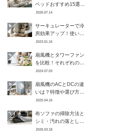
ベッドおすすめ15選！
寝心地で失敗しない選
2026.07.14
び方
サーキュレーターで冷
房効果アップ！使い
方・置き場所・風向き
2023.01.16
を徹底解説
扇風機とタワーファン
を比較！それぞれの特
徴とメリット・デメリ
2024.07.03
ットを解説します
扇風機のACとDCの違
いは？特徴や選び方、
どちらが良いかを徹底
2025.04.16
解説【おすすめ7選】
布ソファの掃除方法と
シミ・汚れの落とし方
を解説【自分ででき
2026.03.18
る】