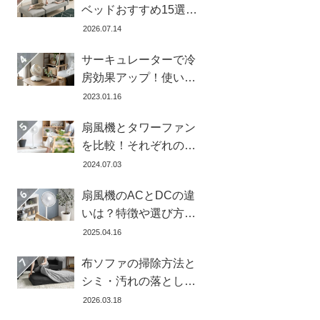
ベッドおすすめ15選！
寝心地で失敗しない選
2026.07.14
び方
サーキュレーターで冷
房効果アップ！使い
方・置き場所・風向き
2023.01.16
を徹底解説
扇風機とタワーファン
を比較！それぞれの特
徴とメリット・デメリ
2024.07.03
ットを解説します
扇風機のACとDCの違
いは？特徴や選び方、
どちらが良いかを徹底
2025.04.16
解説【おすすめ7選】
布ソファの掃除方法と
シミ・汚れの落とし方
を解説【自分ででき
2026.03.18
る】