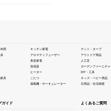
座布団
キッチン家電
テント・タープ
器具
アロマディフューザー
アウトドア用品
美容家電
人工芝
加湿器
ガーデンファーニチャ
ヒーター
DIY・工具
納家具
こたつ
キッズ・ベビー用品
扇風機・サーキュレーター
日用品・生活雑貨
グガイド
よくあるご質問