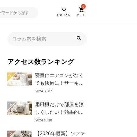
0
お気に入り
カート
アクセス数ランキング
寝室にエアコンがなく
ても快適に！サーキュ
レーターの効果的な使
2024.06.07
い方とおすすめ商品8選
扇風機だけで部屋を涼
しくしたい！効果的な
置き方とおすすめ商品
2024.10.10
を紹介します
【2026年最新】ソファ