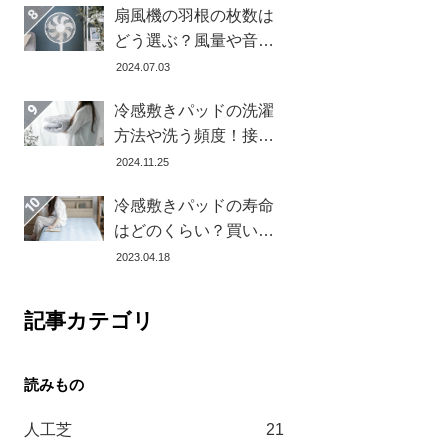
扇風機の羽根の枚数は
どう選ぶ？風量や音の
違いとおすすめ商品7選
2024.07.03
冷感敷きパッドの洗濯
方法や洗う頻度！接触
冷感の効果を下げない
2024.11.25
お手入れ方法を解説し
冷感敷きパッドの寿命
ます
はどのくらい？買い替
え時を見極める方法と
2023.04.18
おすすめ商品3選
記事カテゴリ
人工芝
21