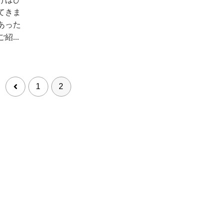
てきま
あった
...
1
2