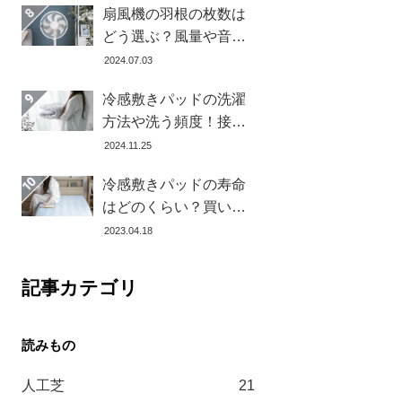
扇風機の羽根の枚数は
どう選ぶ？風量や音の
違いとおすすめ商品7選
2024.07.03
冷感敷きパッドの洗濯
方法や洗う頻度！接触
冷感の効果を下げない
2024.11.25
お手入れ方法を解説し
冷感敷きパッドの寿命
ます
はどのくらい？買い替
え時を見極める方法と
2023.04.18
おすすめ商品3選
記事カテゴリ
人工芝
21