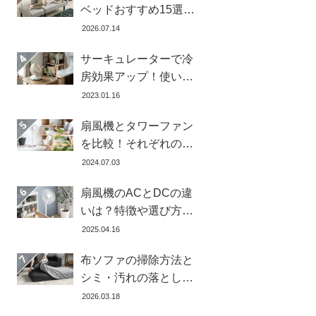
ベッドおすすめ15選！
寝心地で失敗しない選
2026.07.14
び方
サーキュレーターで冷
房効果アップ！使い
方・置き場所・風向き
2023.01.16
を徹底解説
扇風機とタワーファン
を比較！それぞれの特
徴とメリット・デメリ
2024.07.03
ットを解説します
扇風機のACとDCの違
いは？特徴や選び方、
どちらが良いかを徹底
2025.04.16
解説【おすすめ7選】
布ソファの掃除方法と
シミ・汚れの落とし方
を解説【自分ででき
2026.03.18
る】