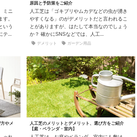
原因と予防策をご紹介
、ミニ
人工芝は「ゴキブリやムカデなどの虫が湧き
ます。
やすくなる」のがデメリットだと言われるこ
という
とがありますが、はたして本当なのでしょう
...
か？ 確かにSNSなどでは、人工...
デメリット
ガーデン用品
び方やメ
人工芝のメリットとデメリット、選び方をご紹介
【庭・ベランダ・室内】
しゃれ
人工芝は、お庭やベランダ、室内にも敷け