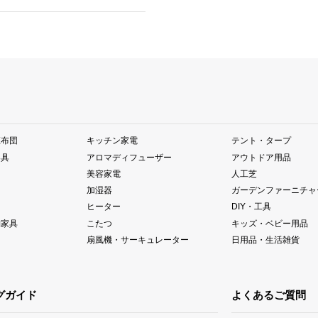
座布団
キッチン家電
テント・タープ
器具
アロマディフューザー
アウトドア用品
美容家電
人工芝
加湿器
ガーデンファーニチャ
ヒーター
DIY・工具
納家具
こたつ
キッズ・ベビー用品
扇風機・サーキュレーター
日用品・生活雑貨
グガイド
よくあるご質問