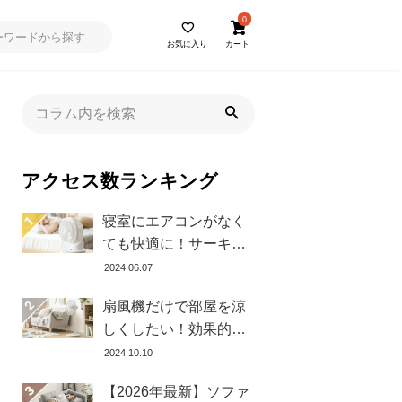
0
お気に入り
カート
アクセス数ランキング
寝室にエアコンがなく
ても快適に！サーキュ
レーターの効果的な使
2024.06.07
い方とおすすめ商品8選
扇風機だけで部屋を涼
しくしたい！効果的な
置き方とおすすめ商品
2024.10.10
を紹介します
【2026年最新】ソファ