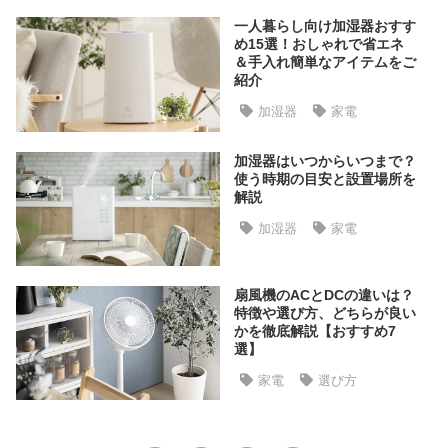
ラ
一人暮らし向け加湿器おすす
ン
め15選！おしゃれで省エネ
キ
＆手入れ簡単なアイテムをご
紹介
ン
グ
加湿器
家電
加湿器はいつからいつまで？
商
使う時期の目安と設置場所を
解説
品
カ
加湿器
家電
テ
ゴ
リ
扇風機のACとDCの違いは？
特徴や選び方、どちらが良い
か
かを徹底解説【おすすめ7
ら
選】
探
家電
選び方
す