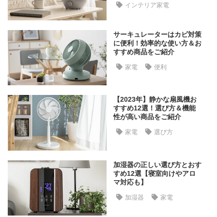
インテリア家電
た
ア
イ
サーキュレーターはカビ対策
テ
に便利！効率的な使い方＆お
すすめ商品をご紹介
ム
家電
便利
特
集
【2023年】静かな扇風機お
すすめ12選！選び方＆機能
一
性が高い商品をご紹介
覧
家電
選び方
人
加湿器の正しい選び方とおす
気
すめ12選【寝室向けやアロ
ア
マ対応も】
イ
加湿器
家電
テ
ム