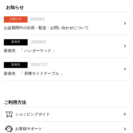
お知らせ
お
2026/8/5
お知らせ
知
お盆期間中の出荷・配送・お問い合わせについて
ら
せ
2026/8/3
新発売
新発売 「 ハンガーラック 」
ブ
2026/7/27
新発売
ロ
グ
新発売 「 昇降サイドテーブル 」
企
業
ご利用方法
情
報
ショッピングガイド
©
M
お客様サポート