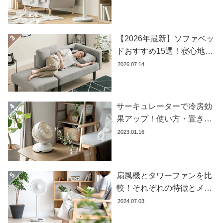
コ
ー
デ
【2026年最新】ソファベッ
ィ
ドおすすめ15選！寝心地で
ネ
失敗しない選び方
2026.07.14
ー
ト
か
ら
サーキュレーターで冷房効
探
果アップ！使い方・置き場
す
所・風向きを徹底解説
2023.01.16
シ
ョ
扇風機とタワーファンを比
ッ
較！それぞれの特徴とメリ
ピ
ット・デメリットを解説し
2024.07.03
ン
ます
グ