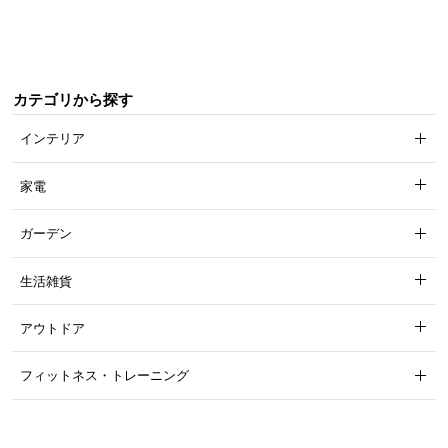
て
会
員
カテゴリから探す
規
約
インテリア
に
つ
家電
い
て
ガーデン
生活雑貨
お
客
アウトドア
様
サ
フィットネス・トレーニング
ポ
ー
ト