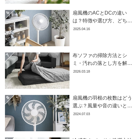
ガ
イ
扇風機のACとDCの違い
ド
は？特徴や選び方、どちら
が良いかを徹底解説【おす
2025.04.16
お
すめ7選】
支
払
い
布ソファの掃除方法とシ
に
ミ・汚れの落とし方を解説
つ
【自分でできる】
2026.03.18
い
て
扇風機の羽根の枚数はどう
配
送
選ぶ？風量や音の違いとお
料
すすめ商品7選
2024.07.03
に
つ
い