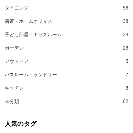
梱
ダイニング
58
設
置
書斎・ホームオフィス
38
サ
ー
子ども部屋・キッズルーム
33
ビ
ス
ガーデン
28
に
つ
アウトドア
5
い
て
バスルーム・ランドリー
7
搬
キッチン
8
入
経
未分類
62
路
に
つ
人気のタグ
い