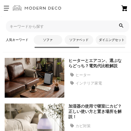
お
気
モダンデコTOP
コラム
インテリア家電
に
入
人気キーワード
ソファ
ソファベッド
ダイニングセット
り
インテリア家電
ア
イ
ヒーターとエアコン、選ぶな
テ
らどっち？電気代比較解説
ム
ヒーター
インテリア家電
最
近
チ
加湿器の使用で寝室にカビ？
ェ
正しい使い方と置き場所を解
ッ
説！
ク
カビ対策
し