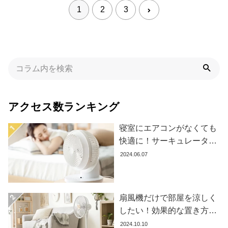
イ
1
2
3
ン
テ
リ
ア
テ
イ
ス
ト
アクセス数ランキング
か
ら
寝室にエアコンがなくても
探
快適に！サーキュレーター
す
の効果的な使い方とおすす
2024.06.07
め商品8選
イ
ン
扇風機だけで部屋を涼しく
テ
したい！効果的な置き方と
リ
おすすめ商品を紹介します
2024.10.10
ア