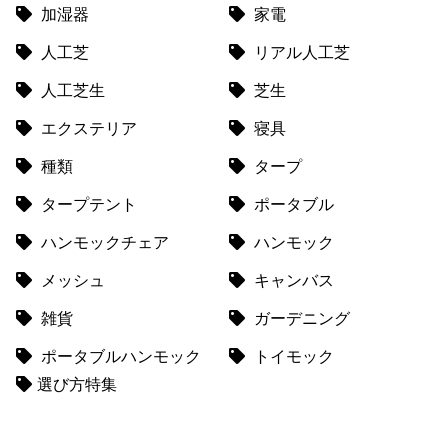
て
加湿器
家電
返
人工芝
リアル人工芝
品
人工芝生
芝生
・
キ
エクステリア
寝具
ャ
ン
種類
タープ
セ
タープテント
ポータブル
ル
に
ハンモックチェア
ハンモック
つ
い
メッシュ
キャンバス
て
雑貨
ガーデニング
保
ポータブルハンモック
トイモック
証
選び方特集
に
つ
い