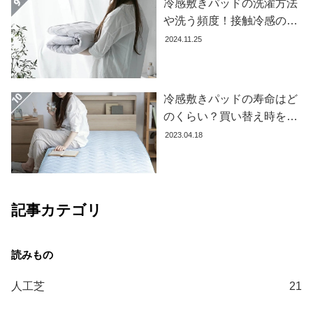
冷感敷きパッドの洗濯方法
て
や洗う頻度！接触冷感の効
大
果を下げないお手入れ方法
2024.11.25
型
を解説します
商
品
冷感敷きパッドの寿命はど
の
のくらい？買い替え時を見
配
極める方法とおすすめ商品
送
2023.04.18
に
3選
つ
い
て
記事カテゴリ
中
型
商
品
人工芝
21
の
配