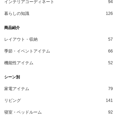
インテリアコーディネート
94
送
に
暮らしの知識
126
つ
い
て
レイアウト・収納
57
小
型
季節・イベントアイテム
66
商
品
機能性アイテム
52
の
配
送
に
家電アイテム
79
つ
い
リビング
141
て
寝室・ベッドルーム
92
開