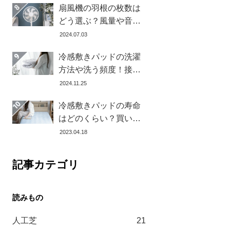
扇風機の羽根の枚数は
どう選ぶ？風量や音の
違いとおすすめ商品7選
2024.07.03
冷感敷きパッドの洗濯
方法や洗う頻度！接触
冷感の効果を下げない
2024.11.25
お手入れ方法を解説し
冷感敷きパッドの寿命
ます
はどのくらい？買い替
え時を見極める方法と
2023.04.18
おすすめ商品3選
記事カテゴリ
人工芝
21