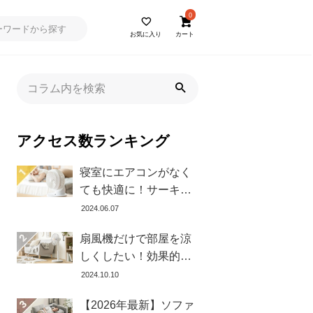
0
お気に入り
カート
アクセス数ランキング
寝室にエアコンがなく
ても快適に！サーキュ
レーターの効果的な使
2024.06.07
い方とおすすめ商品8選
扇風機だけで部屋を涼
しくしたい！効果的な
置き方とおすすめ商品
2024.10.10
を紹介します
【2026年最新】ソファ