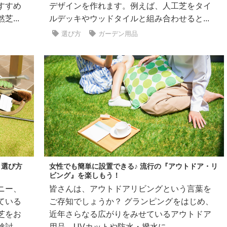
すすめ
デザインを作れます。例えば、人工芝をタイ
...
ルデッキやウッドタイルと組み合わせると...
選び方
ガーデン用品
！選び方
女性でも簡単に設置できる♪ 流行の『アウトドア・リ
ビング』を楽しもう！
ニー、
皆さんは、アウトドアリビングという言葉を
ている
ご存知でしょうか？ グランピングをはじめ、
芝をお
近年さらなる広がりをみせているアウトドア
...
用品。UVカットや防水・撥水に...