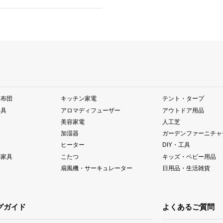
座布団
キッチン家電
テント・タープ
器具
アロマディフューザー
アウトドア用品
美容家電
人工芝
加湿器
ガーデンファーニチャ
ヒーター
DIY・工具
納家具
こたつ
キッズ・ベビー用品
扇風機・サーキュレーター
日用品・生活雑貨
グガイド
よくあるご質問