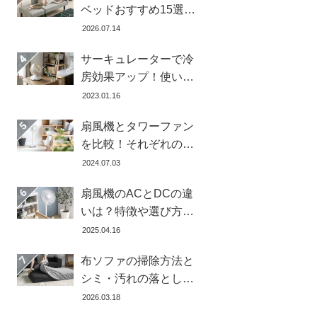
ベッドおすすめ15選！
寝心地で失敗しない選
2026.07.14
び方
サーキュレーターで冷
房効果アップ！使い
方・置き場所・風向き
2023.01.16
を徹底解説
扇風機とタワーファン
を比較！それぞれの特
徴とメリット・デメリ
2024.07.03
ットを解説します
扇風機のACとDCの違
いは？特徴や選び方、
どちらが良いかを徹底
2025.04.16
解説【おすすめ7選】
布ソファの掃除方法と
シミ・汚れの落とし方
を解説【自分ででき
2026.03.18
る】