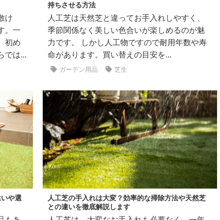
持ちさせる方法
敷け
人工芝は天然芝と違ってお手入れしやすく、
す。一
季節関係なく美しい色合いが楽しめるのが魅
、初め
力です。 しかし人工物ですので耐用年数や寿
は...
命があります。買い替えの目安を...
ガーデン用品
芝生
違いや選
人工芝の手入れは大変？効率的な掃除方法や天然芝
との違いを徹底解説します
品もあ
人工芝は、大変なお手入れも必要なく、一年