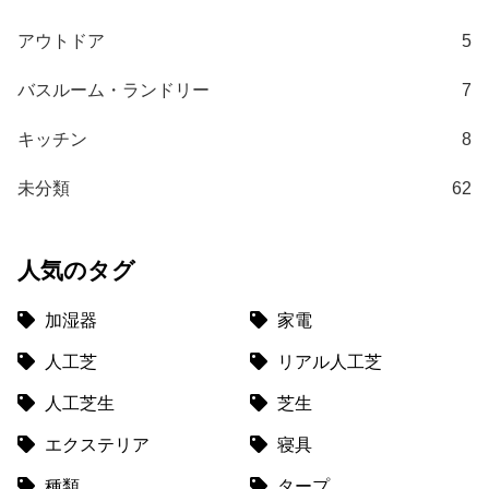
送
アウトドア
5
に
つ
バスルーム・ランドリー
7
い
て
キッチン
8
小
未分類
62
型
商
品
人気のタグ
の
配
加湿器
家電
送
に
人工芝
リアル人工芝
つ
い
人工芝生
芝生
て
エクステリア
寝具
開
種類
タープ