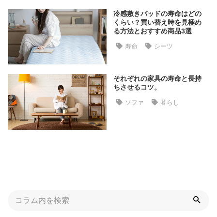
た
冷感敷きパッドの寿命はどの
ア
くらい？買い替え時を見極め
イ
る方法とおすすめ商品3選
テ
寿命
シーツ
ム
それぞれの家具の寿命と長持
ちさせるコツ。
特
集
ソファ
暮らし
一
覧
人
気
ア
イ
テ
ム