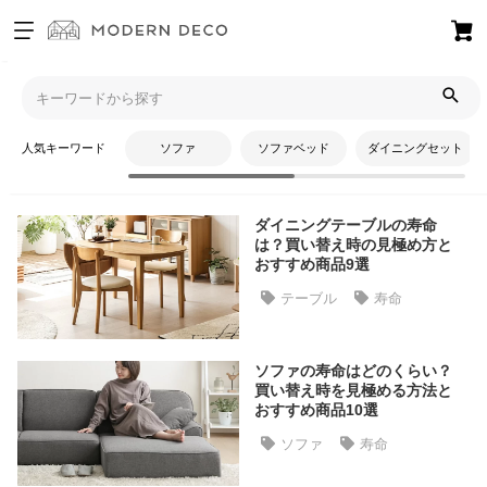
お
気
モダンデコTOP
コラム
寿命
に
入
人気キーワード
ソファ
ソファベッド
ダイニングセット
り
寿命
ア
イ
ダイニングテーブルの寿命
テ
は？買い替え時の見極め方と
ム
おすすめ商品9選
テーブル
寿命
最
近
ソファの寿命はどのくらい？
チ
買い替え時を見極める方法と
ェ
おすすめ商品10選
ッ
ソファ
寿命
ク
し