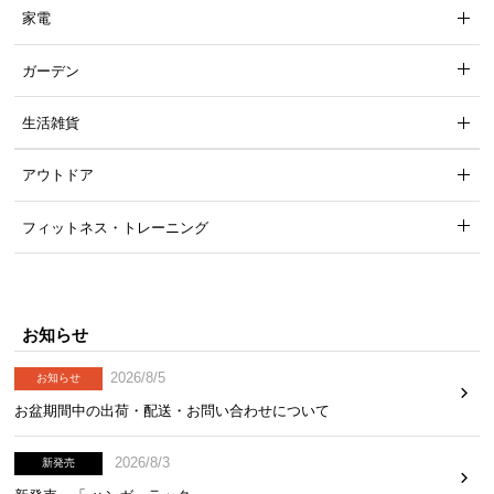
て
家電
返
ガーデン
品
・
生活雑貨
キ
ャ
アウトドア
ン
セ
フィットネス・トレーニング
ル
に
つ
い
て
お知らせ
2026/8/5
お知らせ
保
お盆期間中の出荷・配送・お問い合わせについて
証
に
つ
2026/8/3
新発売
い