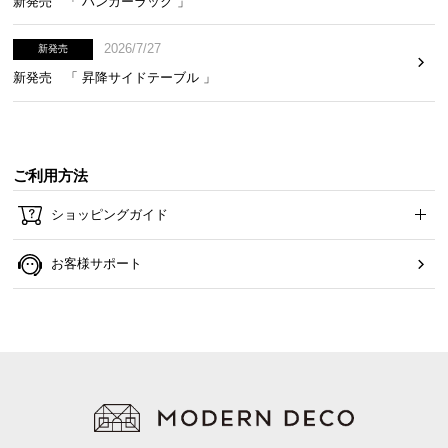
新発売 「 ハンガーラック 」
て
2026/7/27
新発売
会
新発売 「 昇降サイドテーブル 」
員
規
約
に
ご利用方法
つ
い
ショッピングガイド
て
お客様サポート
お
客
様
サ
ポ
ー
ト