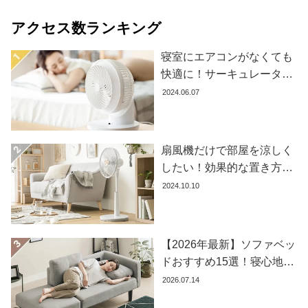
ラ
ン
アクセス数ランキング
キ
ン
寝室にエアコンがなくても
グ
快適に！サーキュレーター
の効果的な使い方とおすす
2024.06.07
め商品8選
商
品
扇風機だけで部屋を涼しく
カ
したい！効果的な置き方と
テ
ゴ
おすすめ商品を紹介します
2024.10.10
リ
か
ら
【2026年最新】ソファベッ
探
ドおすすめ15選！寝心地で
す
失敗しない選び方
2026.07.14