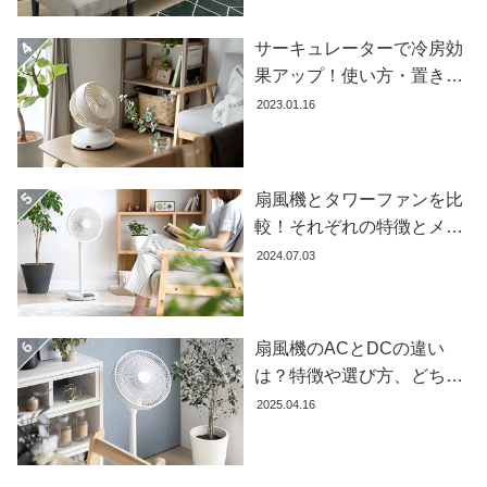
イ
ン
サーキュレーターで冷房効
テ
果アップ！使い方・置き場
リ
所・風向きを徹底解説
2023.01.16
ア
テ
イ
ス
扇風機とタワーファンを比
ト
較！それぞれの特徴とメリ
か
ット・デメリットを解説し
ら
2024.07.03
ます
探
す
扇風機のACとDCの違い
は？特徴や選び方、どちら
イ
が良いかを徹底解説【おす
2025.04.16
ン
すめ7選】
テ
リ
ア