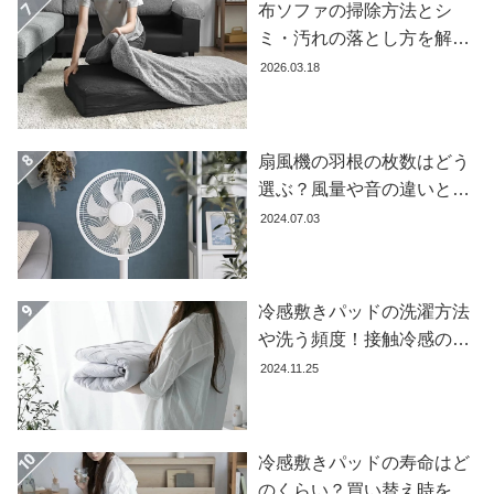
布ソファの掃除方法とシ
コ
ミ・汚れの落とし方を解説
ー
【自分でできる】
2026.03.18
デ
ィ
ネ
ー
扇風機の羽根の枚数はどう
ト
選ぶ？風量や音の違いとお
か
すすめ商品7選
2024.07.03
ら
探
す
冷感敷きパッドの洗濯方法
や洗う頻度！接触冷感の効
シ
果を下げないお手入れ方法
2024.11.25
ョ
を解説します
ッ
ピ
ン
冷感敷きパッドの寿命はど
グ
のくらい？買い替え時を見