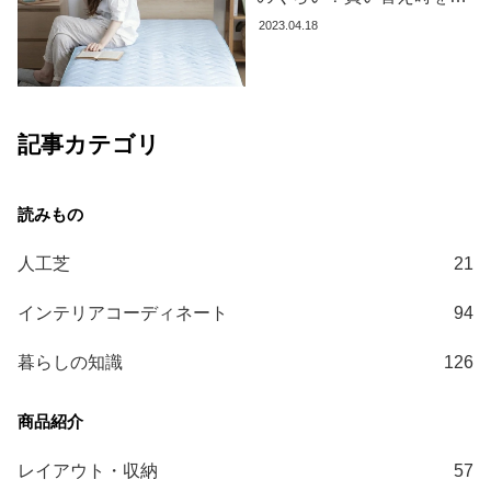
ガ
極める方法とおすすめ商品
2023.04.18
イ
3選
ド
お
記事カテゴリ
支
払
い
に
つ
人工芝
21
い
て
インテリアコーディネート
94
配
暮らしの知識
126
送
料
に
つ
レイアウト・収納
57
い