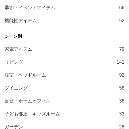
て
季節・イベントアイテム
66
大
機能性アイテム
52
型
商
品
の
配
家電アイテム
79
送
に
リビング
141
つ
寝室・ベッドルーム
92
い
て
ダイニング
58
中
書斎・ホームオフィス
38
型
商
子ども部屋・キッズルーム
33
品
の
ガーデン
28
配