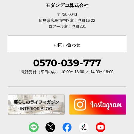
モダンデコ株式会社
〒730-0043
お
広島県広島市中区富士見町16-22
知
ロアール富士見町201
ら
せ
お問い合わせ
0570-039-777
ブ
ロ
電話受付（平日のみ） 10:00〜13:00 ／ 14:00〜18:00
グ
企
業
情
報
©
M