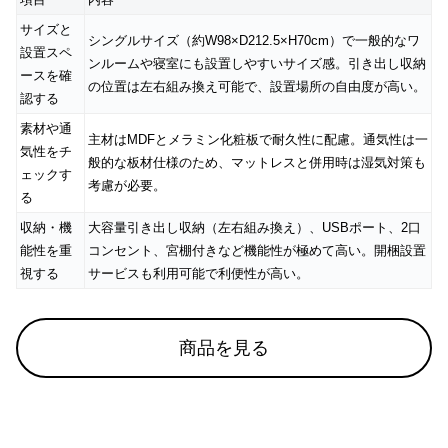
サイズと
シングルサイズ（約W98×D212.5×H70cm）で一般的なワ
設置スペ
ンルームや寝室にも設置しやすいサイズ感。引き出し収納
ースを確
の位置は左右組み換え可能で、設置場所の自由度が高い。
認する
素材や通
主材はMDFとメラミン化粧板で耐久性に配慮。通気性は一
気性をチ
般的な板材仕様のため、マットレスと併用時は湿気対策も
ェックす
考慮が必要。
る
収納・機
大容量引き出し収納（左右組み換え）、USBポート、2口
能性を重
コンセント、宮棚付きなど機能性が極めて高い。開梱設置
視する
サービスも利用可能で利便性が高い。
商品を見る