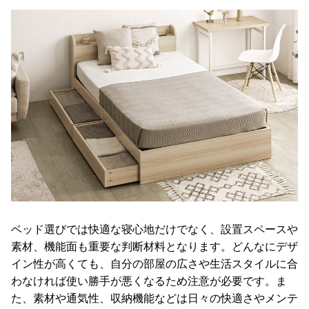
ガ
イ
ド
お
支
払
い
に
つ
い
て
配
ベッド選びでは快適な寝心地だけでなく、設置スペースや
送
素材、機能面も重要な判断材料となります。どんなにデザ
料
イン性が高くても、自分の部屋の広さや生活スタイルに合
に
わなければ使い勝手が悪くなるため注意が必要です。ま
つ
い
た、素材や通気性、収納機能などは日々の快適さやメンテ