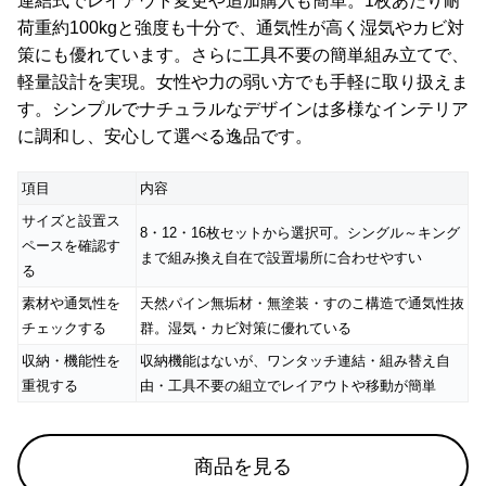
連結式でレイアウト変更や追加購入も簡単。1枚あたり耐
荷重約100kgと強度も十分で、通気性が高く湿気やカビ対
策にも優れています。さらに工具不要の簡単組み立てで、
お
軽量設計を実現。女性や力の弱い方でも手軽に取り扱えま
知
す。シンプルでナチュラルなデザインは多様なインテリア
ら
に調和し、安心して選べる逸品です。
せ
項目
内容
ブ
サイズと設置ス
8・12・16枚セットから選択可。シングル～キング
ロ
ペースを確認す
まで組み換え自在で設置場所に合わせやすい
グ
る
素材や通気性を
天然パイン無垢材・無塗装・すのこ構造で通気性抜
チェックする
群。湿気・カビ対策に優れている
企
収納・機能性を
収納機能はないが、ワンタッチ連結・組み替え自
業
情
重視する
由・工具不要の組立でレイアウトや移動が簡単
報
©
商品を見る
M