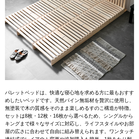
て
会
員
規
約
に
つ
い
て
お
パレットベッドは、快適な寝心地を求める方に最もおすす
客
めしたいベッドです。天然パイン無垢材を贅沢に使用し、
様
無塗装で木の質感をそのまま楽しめるすのこ構造が特徴。
サ
セットは8枚・12枚・16枚から選べるため、シングルから
ポ
キングまで様々なサイズに対応し、ライフスタイルやお部
ー
屋の広さに合わせて自由に組み替えられます。ワンタッチ
ト