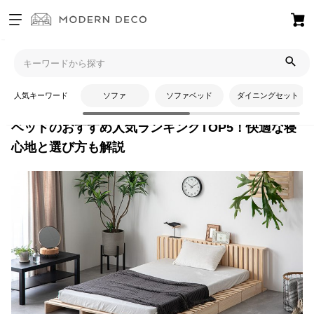
お
気
モダンデコTOP
コラム
暮らしの知識
ベッドのおすすめ人気
に
ランキングTOP5！快適な寝心地と選び方も解説
入
人気キーワード
ソファ
ソファベッド
ダイニングセット
り
ア
ベッドのおすすめ人気ランキングTOP5！快適な寝
イ
心地と選び方も解説
テ
ム
最
近
チ
ェ
ッ
ク
し