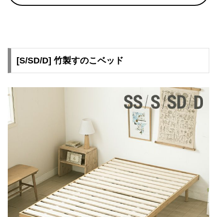
O
D
E
R
N
D
[S/SD/D] 竹製すのこベッド
E
C
O
C
o
.
,
L
t
d
.
A
l
l