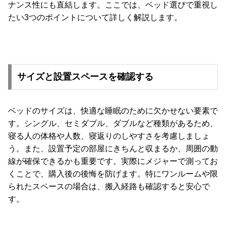
て
ナンス性にも直結します。ここでは、ベッド選びで重視し
たい3つのポイントについて詳しく解説します。
大
型
商
品
の
サイズと設置スペースを確認する
配
送
に
ベッドのサイズは、快適な睡眠のために欠かせない要素で
つ
す。シングル、セミダブル、ダブルなど種類があるため、
い
寝る人の体格や人数、寝返りのしやすさを考慮しましょ
て
う。また、設置予定の部屋にきちんと収まるか、周囲の動
線が確保できるかも重要です。実際にメジャーで測ってお
中
くことで、購入後の後悔を防げます。特にワンルームや限
型
られたスペースの場合は、搬入経路も確認すると安心で
商
す。
品
の
配