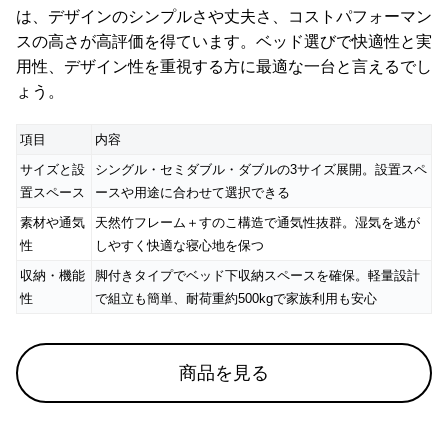
は、デザインのシンプルさや丈夫さ、コストパフォーマン
スの高さが高評価を得ています。ベッド選びで快適性と実
用性、デザイン性を重視する方に最適な一台と言えるでし
ょう。
項目
内容
サイズと設
シングル・セミダブル・ダブルの3サイズ展開。設置スペ
置スペース
ースや用途に合わせて選択できる
素材や通気
天然竹フレーム＋すのこ構造で通気性抜群。湿気を逃が
性
しやすく快適な寝心地を保つ
収納・機能
脚付きタイプでベッド下収納スペースを確保。軽量設計
性
で組立も簡単、耐荷重約500kgで家族利用も安心
商品を見る