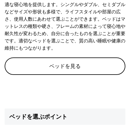
適な寝心地を提供します。シングルやダブル、セミダブル
コ
などサイズや形状も多様で、ライフスタイルや部屋の広
ー
さ、使用人数にあわせて選ぶことができます。ベッドはマ
デ
ットレスの種類や硬さ、フレームの素材によって寝心地や
ィ
ネ
耐久性が変わるため、自分に合ったものを選ぶことが重要
ー
です。適切なベッドを選ぶことで、質の高い睡眠や健康の
ト
維持にもつながります。
か
ら
ベッドを見る
探
す
シ
ョ
ッ
ピ
ベッドを選ぶポイント
ン
グ