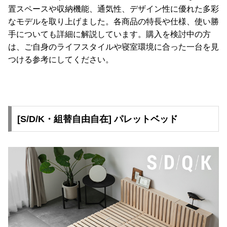
て
置スペースや収納機能、通気性、デザイン性に優れた多彩
なモデルを取り上げました。各商品の特長や仕様、使い勝
返
手についても詳細に解説しています。購入を検討中の方
品
は、ご自身のライフスタイルや寝室環境に合った一台を見
・
つける参考にしてください。
キ
ャ
ン
セ
ル
[S/D/K・組替自由自在] パレットベッド
に
つ
い
て
保
証
に
つ
い