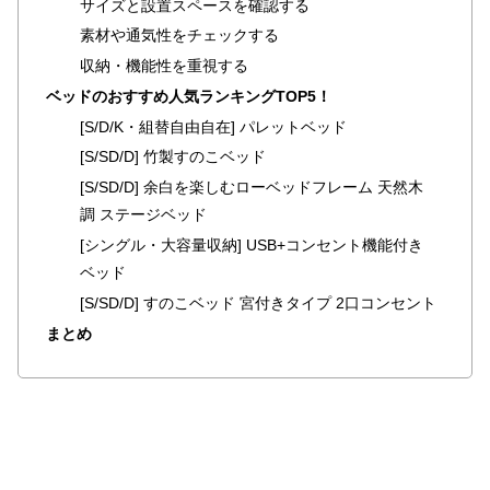
サイズと設置スペースを確認する
ラ
素材や通気性をチェックする
ン
キ
収納・機能性を重視する
ン
ベッドのおすすめ人気ランキングTOP5！
グ
[S/D/K・組替自由自在] パレットベッド
[S/SD/D] 竹製すのこベッド
[S/SD/D] 余白を楽しむローベッドフレーム 天然木
商
調 ステージベッド
品
カ
[シングル・大容量収納] USB+コンセント機能付き
テ
ベッド
ゴ
[S/SD/D] すのこベッド 宮付きタイプ 2口コンセント
リ
まとめ
か
ら
探
す