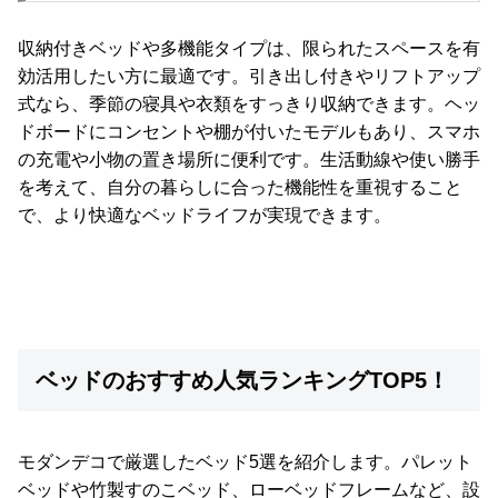
梱
設
収納付きベッドや多機能タイプは、限られたスペースを有
置
効活用したい方に最適です。引き出し付きやリフトアップ
サ
式なら、季節の寝具や衣類をすっきり収納できます。ヘッ
ー
ドボードにコンセントや棚が付いたモデルもあり、スマホ
ビ
の充電や小物の置き場所に便利です。生活動線や使い勝手
ス
を考えて、自分の暮らしに合った機能性を重視すること
に
で、より快適なベッドライフが実現できます。
つ
い
て
搬
入
経
ベッドのおすすめ人気ランキングTOP5！
路
に
つ
モダンデコで厳選したベッド5選を紹介します。パレット
い
ベッドや竹製すのこベッド、ローベッドフレームなど、設