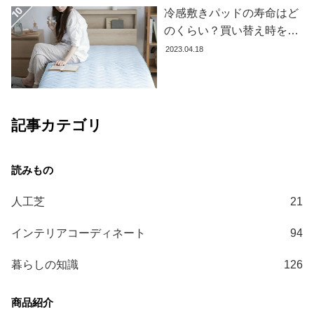
冷感敷きパッドの寿命はど
のくらい？買い替え時を見
極める方法とおすすめ商品
2023.04.18
3選
記事カテゴリ
人工芝
21
インテリアコーディネート
94
暮らしの知識
126