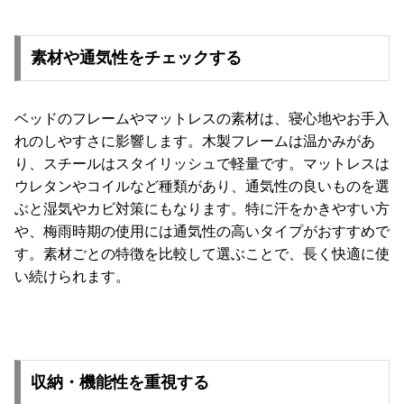
送
に
素材や通気性をチェックする
つ
い
て
ベッドのフレームやマットレスの素材は、寝心地やお手入
れのしやすさに影響します。木製フレームは温かみがあ
小
り、スチールはスタイリッシュで軽量です。マットレスは
型
商
ウレタンやコイルなど種類があり、通気性の良いものを選
品
ぶと湿気やカビ対策にもなります。特に汗をかきやすい方
の
や、梅雨時期の使用には通気性の高いタイプがおすすめで
配
す。素材ごとの特徴を比較して選ぶことで、長く快適に使
送
い続けられます。
に
つ
い
て
収納・機能性を重視する
開