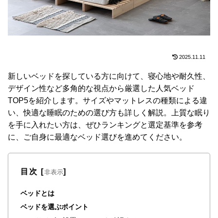
た
ア
イ
テ
ム
2025.11.11
新しいベッドを探している方に向けて、寝心地や耐久性、
デザイン性など多角的な視点から厳選した人気ベッド
特
集
TOP5を紹介します。サイズやマットレスの種類による違
一
い、快適な睡眠のための選び方も詳しく解説。上質な眠り
覧
を手に入れたい方は、ぜひランキングと選定基準を参考
に、ご自身に最適なベッド選びを進めてください。
人
気
目次
[
]
非表示
ア
イ
ベッドとは
テ
ベッドを選ぶポイント
ム