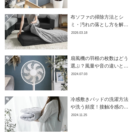
布ソファの掃除方法とシ
ミ・汚れの落とし方を解説
【自分でできる】
2026.03.18
扇風機の羽根の枚数はどう
選ぶ？風量や音の違いとお
すすめ商品7選
2024.07.03
冷感敷きパッドの洗濯方法
や洗う頻度！接触冷感の効
果を下げないお手入れ方法
2024.11.25
を解説します