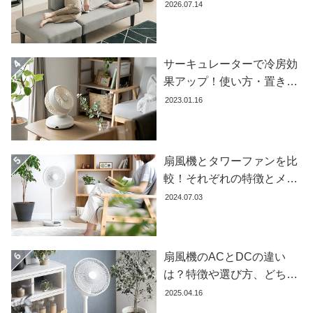
失敗しない選び方
2026.07.14
サーキュレーターで冷房効
果アップ！使い方・置き場
所・風向きを徹底解説
2023.01.16
扇風機とタワーファンを比
較！それぞれの特徴とメリ
ット・デメリットを解説し
2024.07.03
ます
扇風機のACとDCの違い
は？特徴や選び方、どちら
が良いかを徹底解説【おす
2025.04.16
すめ7選】