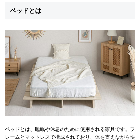
イ
ン
ベッドとは
テ
リ
ア
テ
イ
ス
ト
か
ら
探
す
イ
ン
テ
ベッドとは、睡眠や休息のために使用される家具です。フ
リ
レームとマットレスで構成されており、体を支えながら快
ア