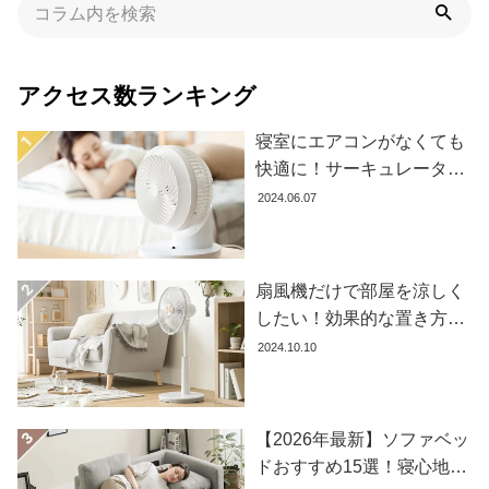
アクセス数ランキング
寝室にエアコンがなくても
快適に！サーキュレーター
の効果的な使い方とおすす
2024.06.07
め商品8選
扇風機だけで部屋を涼しく
したい！効果的な置き方と
おすすめ商品を紹介します
2024.10.10
【2026年最新】ソファベッ
ドおすすめ15選！寝心地で