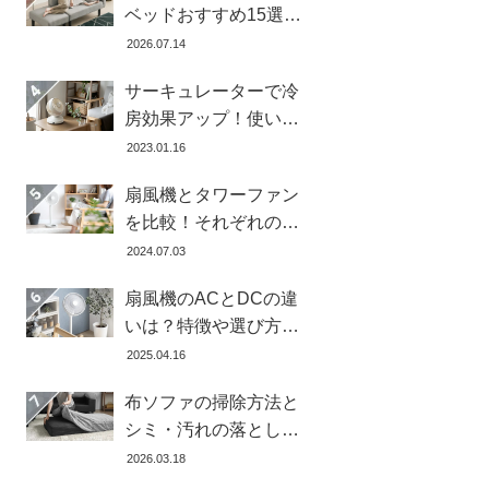
ベッドおすすめ15選！
寝心地で失敗しない選
2026.07.14
び方
サーキュレーターで冷
房効果アップ！使い
方・置き場所・風向き
2023.01.16
を徹底解説
扇風機とタワーファン
を比較！それぞれの特
徴とメリット・デメリ
2024.07.03
ットを解説します
扇風機のACとDCの違
いは？特徴や選び方、
どちらが良いかを徹底
2025.04.16
解説【おすすめ7選】
布ソファの掃除方法と
シミ・汚れの落とし方
を解説【自分ででき
2026.03.18
る】