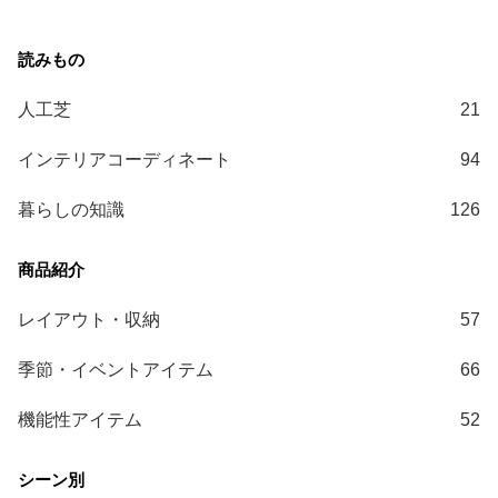
送
に
つ
い
人工芝
21
て
インテリアコーディネート
94
小
型
暮らしの知識
126
商
品
の
配
レイアウト・収納
57
送
に
季節・イベントアイテム
66
つ
い
機能性アイテム
52
て
開