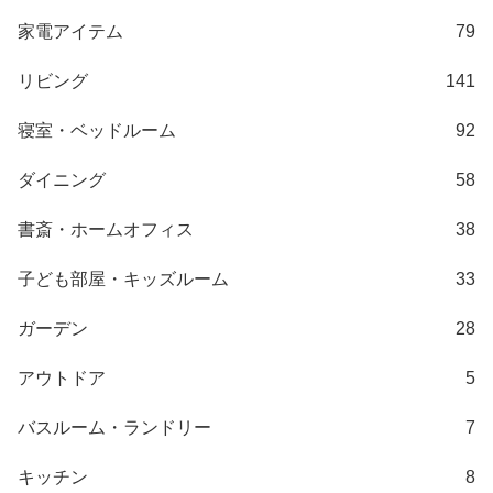
梱
家電アイテム
79
設
置
リビング
141
サ
ー
寝室・ベッドルーム
92
ビ
ス
ダイニング
58
に
つ
書斎・ホームオフィス
38
い
て
子ども部屋・キッズルーム
33
搬
ガーデン
28
入
経
アウトドア
5
路
に
バスルーム・ランドリー
7
つ
い
キッチン
8