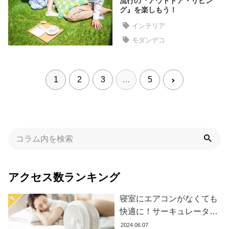
流行の『アウトドア・リビン
イ
グ』を楽しもう！
ン
インテリア
テ
リ
モダンデコ
ア
テ
イ
1
2
3
…
5
ス
ト
か
ら
探
す
アクセス数ランキング
イ
ン
寝室にエアコンがなくても
テ
快適に！サーキュレーター
リ
の効果的な使い方とおすす
2024.06.07
ア