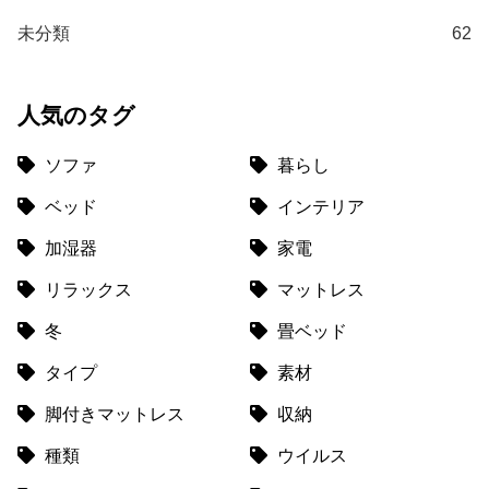
て
未分類
62
返
品
・
人気のタグ
キ
ャ
ソファ
暮らし
ン
セ
ベッド
インテリア
ル
加湿器
家電
に
つ
リラックス
マットレス
い
て
冬
畳ベッド
タイプ
素材
保
証
脚付きマットレス
収納
に
種類
ウイルス
つ
い