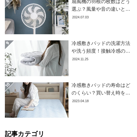
扇風機の羽根の枚数はどう
て
選ぶ？風量や音の違いとお
大
すすめ商品7選
2024.07.03
型
商
品
冷感敷きパッドの洗濯方法
の
や洗う頻度！接触冷感の効
配
果を下げないお手入れ方法
送
2024.11.25
に
を解説します
つ
い
冷感敷きパッドの寿命はど
て
のくらい？買い替え時を見
極める方法とおすすめ商品
中
2023.04.18
3選
型
商
品
の
記事カテゴリ
配