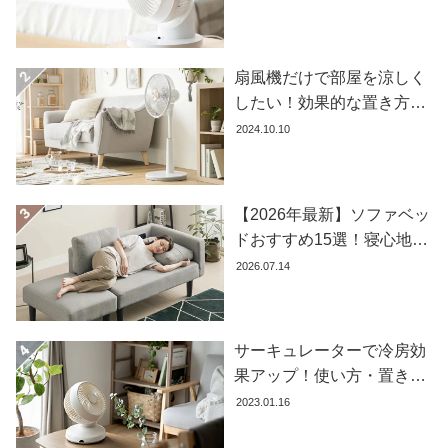
め商品8選
コ
ー
デ
扇風機だけで部屋を涼しく
ィ
したい！効果的な置き方と
ネ
おすすめ商品を紹介します
2024.10.10
ー
ト
か
ら
【2026年最新】ソファベッ
探
ドおすすめ15選！寝心地で
す
失敗しない選び方
2026.07.14
シ
ョ
サーキュレーターで冷房効
ッ
果アップ！使い方・置き場
ピ
所・風向きを徹底解説
2023.01.16
ン
グ