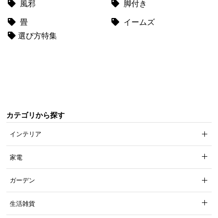
風邪
脚付き
て
畳
イームズ
会
選び方特集
員
規
約
に
つ
い
て
カテゴリから探す
インテリア
お
客
家電
様
サ
ガーデン
ポ
ー
生活雑貨
ト