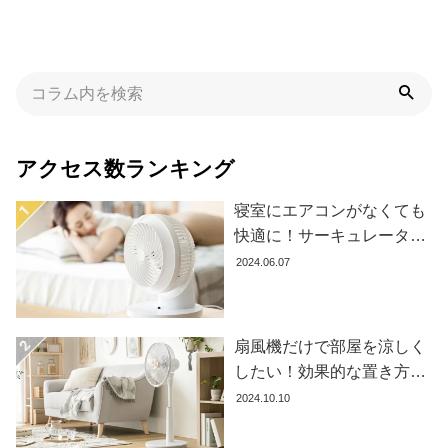
イ
ン
テ
リ
ア
テ
イ
アクセス数ランキング
ス
ト
寝室にエアコンがなくても
か
快適に！サーキュレーター
ら
の効果的な使い方とおすす
探
2024.06.07
す
め商品8選
扇風機だけで部屋を涼しく
イ
したい！効果的な置き方と
ン
おすすめ商品を紹介します
2024.10.10
テ
リ
ア