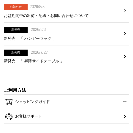
2026/8/5
お知らせ
お盆期間中の出荷・配送・お問い合わせについて
お
知
2026/8/3
新発売
ら
せ
新発売 「 ハンガーラック 」
2026/7/27
新発売
ブ
新発売 「 昇降サイドテーブル 」
ロ
グ
ご利用方法
企
業
ショッピングガイド
情
報
お客様サポート
©
M