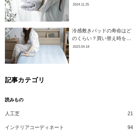
て
果を下げないお手入れ方法
2024.11.25
を解説します
大
型
商
冷感敷きパッドの寿命はど
品
のくらい？買い替え時を見
の
極める方法とおすすめ商品
2023.04.18
配
3選
送
に
つ
記事カテゴリ
い
て
中
型
人工芝
21
商
品
インテリアコーディネート
94
の
配