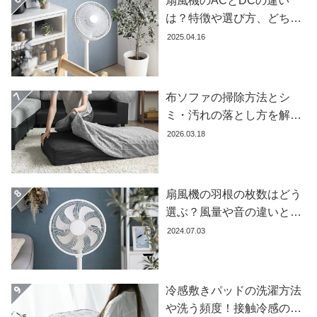
扇風機のACとDCの違い
ガ
は？特徴や選び方、どちら
イ
が良いかを徹底解説【おす
2025.04.16
ド
すめ7選】
お
支
布ソファの掃除方法とシ
払
ミ・汚れの落とし方を解説
い
【自分でできる】
2026.03.18
に
つ
い
て
扇風機の羽根の枚数はどう
選ぶ？風量や音の違いとお
配
すすめ商品7選
2024.07.03
送
料
に
つ
冷感敷きパッドの洗濯方法
い
や洗う頻度！接触冷感の効