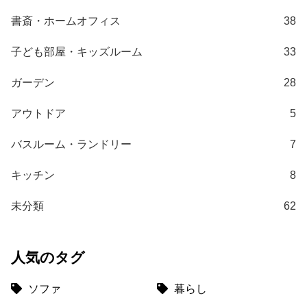
梱
書斎・ホームオフィス
38
設
置
子ども部屋・キッズルーム
33
サ
ー
ガーデン
28
ビ
ス
アウトドア
5
に
つ
バスルーム・ランドリー
7
い
て
キッチン
8
搬
未分類
62
入
経
路
人気のタグ
に
つ
ソファ
暮らし
い