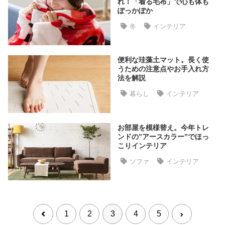
れ！「着る毛布」で心も体も
ラ
ぽっかぽか
ン
冬
インテリア
キ
ン
グ
便利な珪藻土マット。長く使
うための注意点やお手入れ方
法を解説
商
暮らし
インテリア
品
カ
テ
お部屋を模様替え。今年トレ
ゴ
ンドの”アースカラー”でほっ
こりインテリア
リ
か
ソファ
インテリア
ら
探
す
1
2
3
4
5