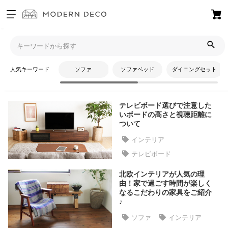
お
気
モダンデコTOP
コラム
インテリア
に
入
人気キーワード
ソファ
ソファベッド
ダイニングセット
り
インテリア
ア
イ
テレビボード選びで注意した
テ
いボードの高さと視聴距離に
ム
ついて
インテリア
テレビボード
最
近
北欧インテリアが人気の理
チ
由！家で過ごす時間が楽しく
ェ
なるこだわりの家具をご紹介
♪
ッ
ク
ソファ
インテリア
し