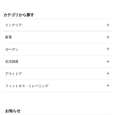
て
カテゴリから探す
会
員
インテリア
規
約
家電
に
つ
ガーデン
い
て
生活雑貨
アウトドア
お
客
フィットネス・トレーニング
様
サ
ポ
ー
お知らせ
ト