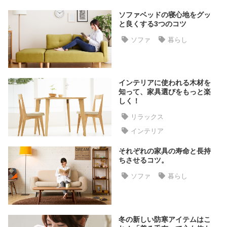
た
ソファベッドの寝心地をグッ
ア
と良くする3つのコツ
イ
ソファ
暮らし
テ
ム
インテリアに使われる木材を
特
知って、家具選びをもっと楽
しく！
集
一
リラックス
覧
インテリア
それぞれの家具の寿命と長持
ちさせるコツ。
人
気
ソファ
暮らし
ア
イ
テ
冬の新しい防寒アイテムはこ
ム