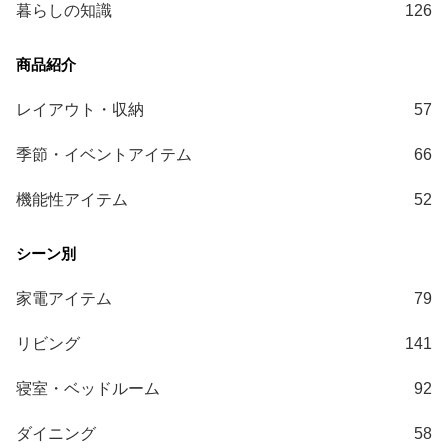
暮らしの知識
126
送
に
つ
い
レイアウト・収納
57
て
季節・イベントアイテム
66
小
型
機能性アイテム
52
商
品
の
配
送
家電アイテム
79
に
リビング
141
つ
い
寝室・ベッドルーム
92
て
ダイニング
58
開