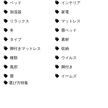
て
ベッド
インテリア
加湿器
家電
返
品
リラックス
マットレス
・
キ
冬
畳ベッド
ャ
タイプ
素材
ン
セ
脚付きマットレス
収納
ル
に
種類
ウイルス
つ
風邪
脚付き
い
て
畳
イームズ
選び方特集
保
証
に
つ
い