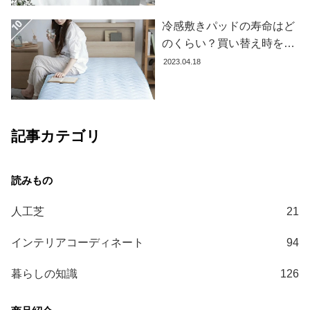
コ
冷感敷きパッドの寿命はど
ー
のくらい？買い替え時を見
デ
極める方法とおすすめ商品
2023.04.18
ィ
3選
ネ
ー
ト
か
記事カテゴリ
ら
探
す
人工芝
21
シ
ョ
インテリアコーディネート
94
ッ
ピ
暮らしの知識
126
ン
グ