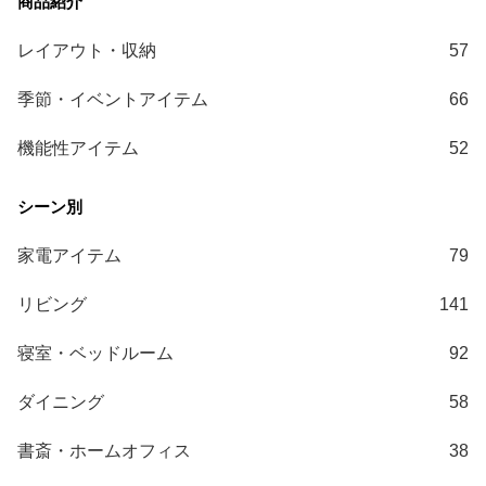
ガ
イ
レイアウト・収納
57
ド
季節・イベントアイテム
66
お
支
機能性アイテム
52
払
い
に
つ
家電アイテム
79
い
て
リビング
141
配
寝室・ベッドルーム
92
送
料
ダイニング
58
に
つ
書斎・ホームオフィス
38
い