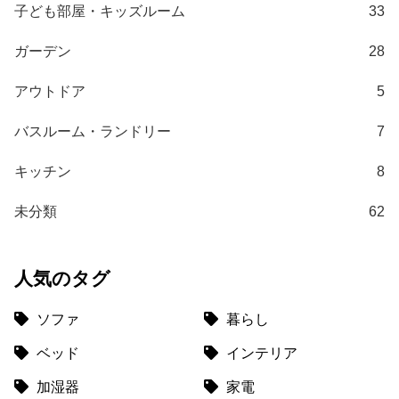
て
子ども部屋・キッズルーム
33
大
ガーデン
28
型
商
アウトドア
5
品
の
バスルーム・ランドリー
7
配
送
キッチン
8
に
つ
未分類
62
い
て
人気のタグ
中
型
ソファ
暮らし
商
ベッド
インテリア
品
の
加湿器
家電
配