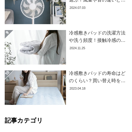
て
すすめ商品7選
2024.07.03
大
型
商
冷感敷きパッドの洗濯方法
品
や洗う頻度！接触冷感の効
の
果を下げないお手入れ方法
2024.11.25
配
を解説します
送
に
つ
冷感敷きパッドの寿命はど
い
のくらい？買い替え時を見
て
極める方法とおすすめ商品
2023.04.18
3選
中
型
商
品
記事カテゴリ
の
配