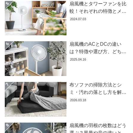
扇風機とタワーファンを比
ガ
較！それぞれの特徴とメリ
イ
ド
ット・デメリットを解説し
2024.07.03
ます
お
支
扇風機のACとDCの違い
払
は？特徴や選び方、どちら
い
が良いかを徹底解説【おす
に
2025.04.16
つ
すめ7選】
い
て
布ソファの掃除方法とシ
ミ・汚れの落とし方を解説
配
【自分でできる】
送
2026.03.18
料
に
つ
扇風機の羽根の枚数はどう
い
選ぶ？風量や音の違いとお