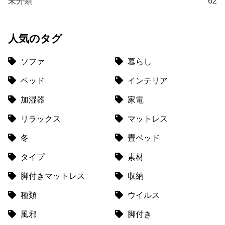
未分類
62
て
返
人気のタグ
品
・
キ
ソファ
暮らし
ャ
ベッド
インテリア
ン
セ
加湿器
家電
ル
に
リラックス
マットレス
つ
冬
畳ベッド
い
て
タイプ
素材
脚付きマットレス
収納
保
証
種類
ウイルス
に
つ
風邪
脚付き
い