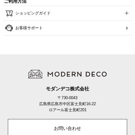
ご利用方法
O
D
ショッピングガイド
E
R
お客様サポート
N
D
E
C
O
C
o
.
,
モダンデコ株式会社
L
〒730-0043
t
広島県広島市中区富士見町16-22
d
ロアール富士見町201
.
A
l
お問い合わせ
l