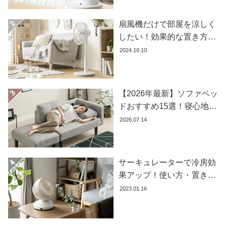
コ
ー
扇風機だけで部屋を涼しく
デ
したい！効果的な置き方と
ィ
おすすめ商品を紹介します
2024.10.10
ネ
ー
ト
か
【2026年最新】ソファベッ
ら
ドおすすめ15選！寝心地で
探
失敗しない選び方
2026.07.14
す
サーキュレーターで冷房効
シ
果アップ！使い方・置き場
ョ
ッ
所・風向きを徹底解説
2023.01.16
ピ
ン
グ