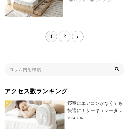
ベッド
レイアウト
イ
ン
テ
リ
ア
テ
1
2
イ
ス
ト
か
ら
探
す
アクセス数ランキング
イ
寝室にエアコンがなくても
ン
快適に！サーキュレーター
テ
の効果的な使い方とおすす
2024.06.07
リ
め商品8選
ア