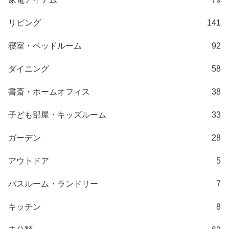
梱
設
リビング
141
置
サ
寝室・ベッドルーム
92
ー
ビ
ダイニング
58
ス
に
書斎・ホームオフィス
38
つ
い
子ども部屋・キッズルーム
33
て
ガーデン
28
搬
入
アウトドア
5
経
路
バスルーム・ランドリー
7
に
キッチン
8
つ
い