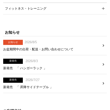
フィットネス・トレーニング
お
知
ら
せ
お知らせ
2026/8/5
お知らせ
ブ
お盆期間中の出荷・配送・お問い合わせについて
ロ
グ
2026/8/3
新発売
新発売 「 ハンガーラック 」
企
2026/7/27
新発売
業
情
新発売 「 昇降サイドテーブル 」
報
©
M