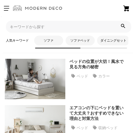
お
気
モダンデコTOP
コラム
レイアウト
に
入
人気キーワード
ソファ
ソファベッド
ダイニングセット
り
レイアウト
ア
イ
ベッドの位置が大切！風水で
テ
見る方角の秘密
ム
ベッド
カラー
最
近
チ
エアコンの下にベッドを置い
ェ
て大丈夫？おすすめできない
ッ
理由と対策方法
ク
ベッド
収納ベッド
し