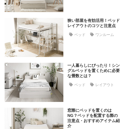
た
ア
イ
狭い部屋を有効活用！ベッド
テ
レイアウトのコツと注意点
ム
ベッド
ワンルーム
特
集
一人暮らしにぴったり！シン
一
グルベッドを置くために必要
覧
な畳数とは？
ベッド
レイアウト
人
気
ア
窓際にベッドを置くのは
イ
NG？ベッドを配置する際の
テ
注意点・おすすめアイテム紹
介
ム