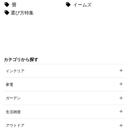
畳
イームズ
て
選び方特集
会
員
規
約
に
つ
い
カテゴリから探す
て
インテリア
家電
お
客
ガーデン
様
サ
生活雑貨
ポ
ー
ト
アウトドア