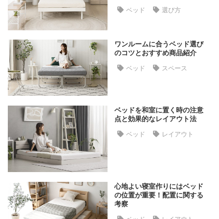
ラ
ベッド
選び方
ン
キ
ン
ワンルームに合うベッド選び
グ
のコツとおすすめ商品紹介
ベッド
スペース
商
品
カ
ベッドを和室に置く時の注意
点と効果的なレイアウト法
テ
ゴ
ベッド
レイアウト
リ
か
ら
探
心地よい寝室作りにはベッド
す
の位置が重要！配置に関する
考察