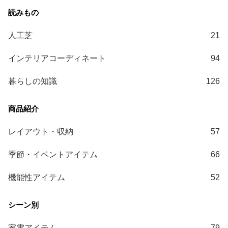
送
に
つ
人工芝
21
い
て
インテリアコーディネート
94
暮らしの知識
126
小
型
商
品
の
レイアウト・収納
57
配
送
季節・イベントアイテム
66
に
つ
機能性アイテム
52
い
て
開
家電アイテム
79