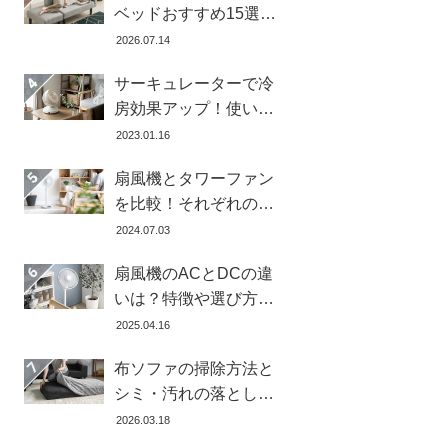
ベッドおすすめ15選！
寝心地で失敗しない選
2026.07.14
び方
サーキュレーターで冷
房効果アップ！使い
方・置き場所・風向き
2023.01.16
を徹底解説
扇風機とタワーファン
を比較！それぞれの特
徴とメリット・デメリ
2024.07.03
ットを解説します
扇風機のACとDCの違
いは？特徴や選び方、
どちらが良いかを徹底
2025.04.16
解説【おすすめ7選】
布ソファの掃除方法と
シミ・汚れの落とし方
を解説【自分ででき
2026.03.18
る】