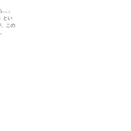
ら…」
」とい
が、この
.