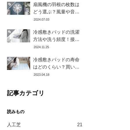
扇風機の羽根の枚数は
どう選ぶ？風量や音の
違いとおすすめ商品7選
2024.07.03
冷感敷きパッドの洗濯
方法や洗う頻度！接触
冷感の効果を下げない
2024.11.25
お手入れ方法を解説し
冷感敷きパッドの寿命
ます
はどのくらい？買い替
え時を見極める方法と
2023.04.18
おすすめ商品3選
記事カテゴリ
人工芝
21