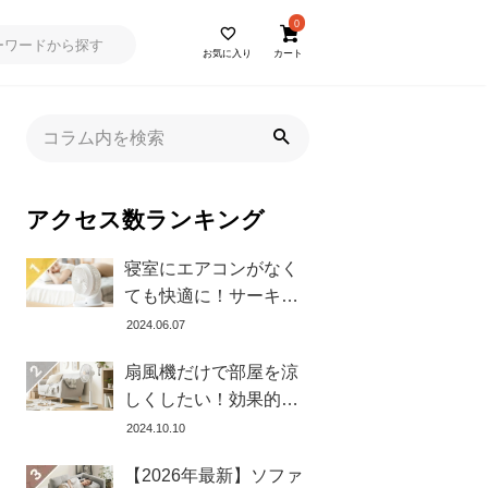
0
お気に入り
カート
アクセス数ランキング
寝室にエアコンがなく
ても快適に！サーキュ
レーターの効果的な使
2024.06.07
い方とおすすめ商品8選
扇風機だけで部屋を涼
しくしたい！効果的な
置き方とおすすめ商品
2024.10.10
を紹介します
【2026年最新】ソファ