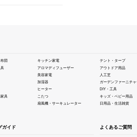
座布団
キッチン家電
テント・タープ
器具
アロマディフューザー
アウトドア用品
美容家電
人工芝
加湿器
ガーデンファーニチャ
ヒーター
DIY・工具
納家具
こたつ
キッズ・ベビー用品
扇風機・サーキュレーター
日用品・生活雑貨
グガイド
よくあるご質問