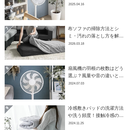
イ
が良いかを徹底解説【おす
2025.04.16
ン
すめ7選】
テ
リ
布ソファの掃除方法とシ
ア
テ
ミ・汚れの落とし方を解説
イ
【自分でできる】
2026.03.18
ス
ト
か
扇風機の羽根の枚数はどう
ら
探
選ぶ？風量や音の違いとお
す
すすめ商品7選
2024.07.03
イ
冷感敷きパッドの洗濯方法
ン
や洗う頻度！接触冷感の効
テ
果を下げないお手入れ方法
リ
2024.11.25
ア
を解説します