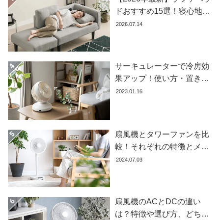
ラ
ドおすすめ15選！寝心地で
ン
失敗しない選び方
2026.07.14
キ
ン
グ
サーキュレーターで冷房効
果アップ！使い方・置き場
商
所・風向きを徹底解説
2023.01.16
品
カ
テ
ゴ
扇風機とタワーファンを比
リ
較！それぞれの特徴とメリ
か
ット・デメリットを解説し
2024.07.03
ら
ます
探
す
扇風機のACとDCの違い
は？特徴や選び方、どちら