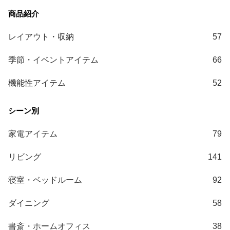
ガ
イ
ド
レイアウト・収納
57
お
季節・イベントアイテム
66
支
払
機能性アイテム
52
い
に
つ
い
家電アイテム
79
て
リビング
141
配
送
寝室・ベッドルーム
92
料
に
ダイニング
58
つ
い
書斎・ホームオフィス
38