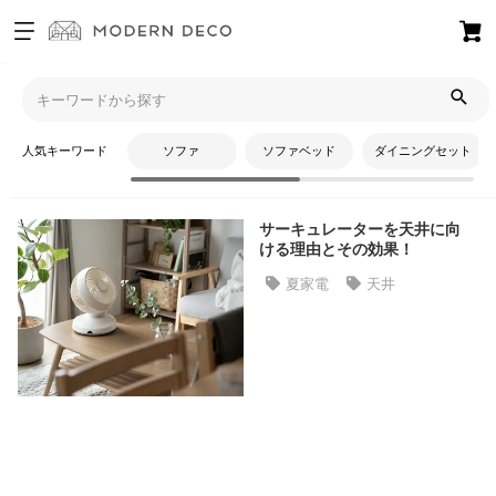
お
気
モダンデコTOP
コラム
天井
に
入
人気キーワード
ソファ
ソファベッド
ダイニングセット
り
天井
ア
イ
サーキュレーターを天井に向
テ
ける理由とその効果！
ム
夏家電
天井
最
近
チ
ェ
ッ
ク
し