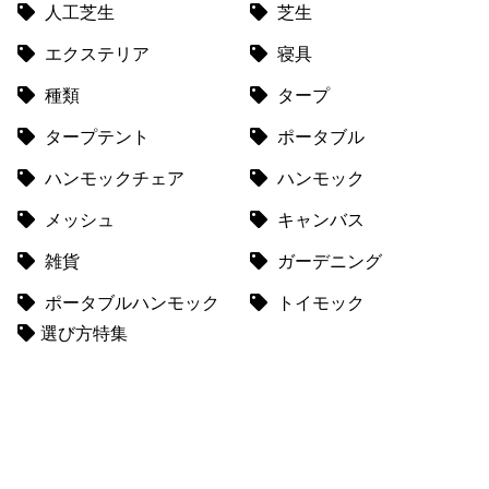
人工芝生
芝生
送
に
エクステリア
寝具
つ
種類
タープ
い
て
タープテント
ポータブル
小
ハンモックチェア
ハンモック
型
メッシュ
キャンバス
商
品
雑貨
ガーデニング
の
配
ポータブルハンモック
トイモック
送
選び方特集
に
つ
い
て
開