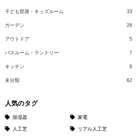
て
子ども部屋・キッズルーム
33
大
型
ガーデン
28
商
品
アウトドア
5
の
配
バスルーム・ランドリー
7
送
に
キッチン
8
つ
い
未分類
62
て
中
人気のタグ
型
商
加湿器
家電
品
人工芝
リアル人工芝
の
配