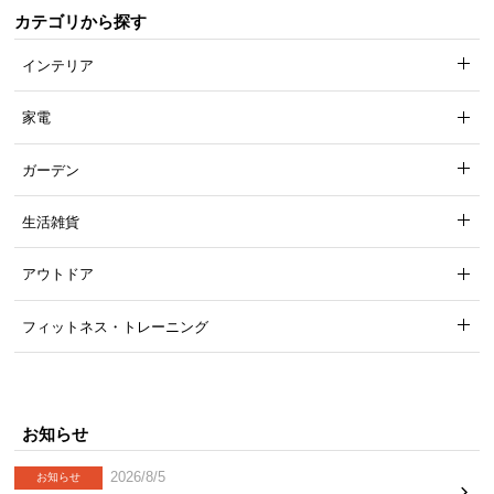
梱
カテゴリから探す
設
置
インテリア
サ
ー
家電
ビ
ス
ガーデン
に
つ
生活雑貨
い
て
アウトドア
搬
フィットネス・トレーニング
入
経
路
に
お知らせ
つ
い
2026/8/5
お知らせ