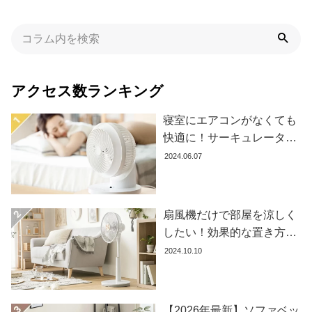
た
ア
イ
テ
ム
アクセス数ランキング
寝室にエアコンがなくても
特
快適に！サーキュレーター
集
の効果的な使い方とおすす
2024.06.07
一
め商品8選
覧
扇風機だけで部屋を涼しく
人
したい！効果的な置き方と
気
おすすめ商品を紹介します
2024.10.10
ア
イ
テ
ム
【2026年最新】ソファベッ