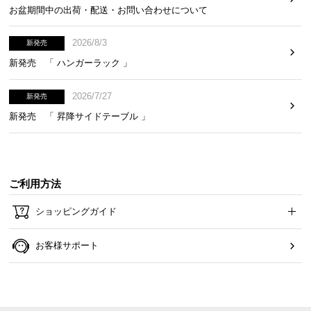
て
お盆期間中の出荷・配送・お問い合わせについて
返
2026/8/3
新発売
品
新発売 「 ハンガーラック 」
・
キ
2026/7/27
新発売
ャ
ン
新発売 「 昇降サイドテーブル 」
セ
ル
に
つ
ご利用方法
い
て
ショッピングガイド
保
お客様サポート
証
に
つ
い