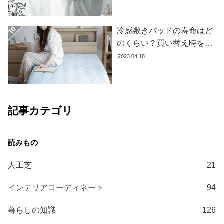
コ
ー
冷感敷きパッドの寿命はど
デ
のくらい？買い替え時を見
ィ
極める方法とおすすめ商品
ネ
2023.04.18
3選
ー
ト
か
ら
記事カテゴリ
探
す
シ
人工芝
21
ョ
ッ
インテリアコーディネート
94
ピ
ン
暮らしの知識
126
グ