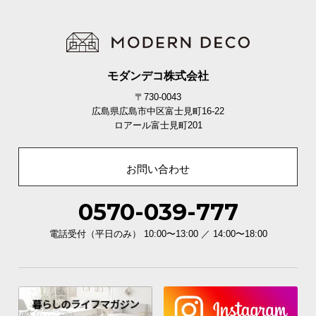
て
会
員
モダンデコ株式会社
規
約
〒730-0043
に
広島県広島市中区富士見町16-22
ロアール富士見町201
つ
い
て
お問い合わせ
0570-039-777
お
客
電話受付（平日のみ） 10:00〜13:00 ／ 14:00〜18:00
様
サ
ポ
ー
ト