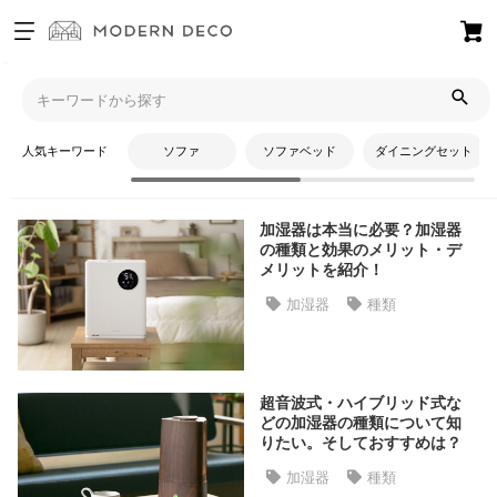
お
気
モダンデコTOP
コラム
風邪
に
入
人気キーワード
ソファ
ソファベッド
ダイニングセット
り
風邪
ア
イ
加湿器は本当に必要？加湿器
テ
の種類と効果のメリット・デ
ム
メリットを紹介！
加湿器
種類
最
近
チ
超音波式・ハイブリッド式な
ェ
どの加湿器の種類について知
ッ
りたい。そしておすすめは？
ク
加湿器
種類
し