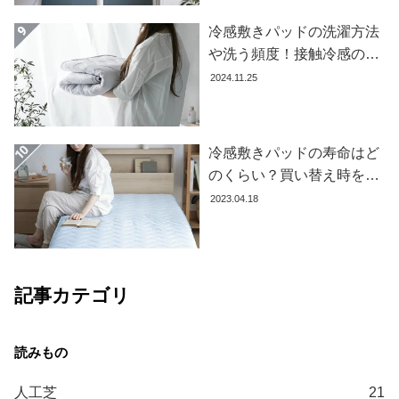
コ
冷感敷きパッドの洗濯方法
ー
や洗う頻度！接触冷感の効
デ
果を下げないお手入れ方法
2024.11.25
ィ
を解説します
ネ
ー
ト
冷感敷きパッドの寿命はど
か
のくらい？買い替え時を見
ら
極める方法とおすすめ商品
2023.04.18
探
3選
す
シ
記事カテゴリ
ョ
ッ
ピ
ン
グ
人工芝
21