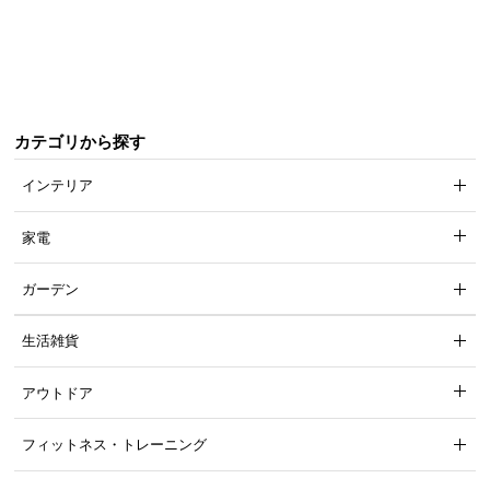
梱
設
置
サ
ー
ビ
カテゴリから探す
ス
インテリア
に
つ
家電
い
て
ガーデン
搬
生活雑貨
入
経
路
アウトドア
に
つ
フィットネス・トレーニング
い