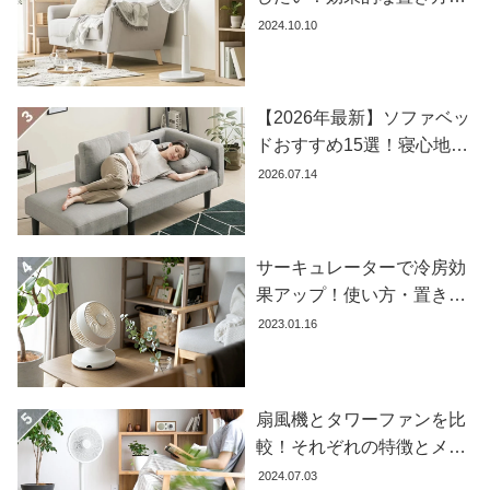
ラ
おすすめ商品を紹介します
2024.10.10
ン
キ
ン
グ
【2026年最新】ソファベッ
ドおすすめ15選！寝心地で
失敗しない選び方
2026.07.14
商
品
カ
サーキュレーターで冷房効
テ
ゴ
果アップ！使い方・置き場
リ
所・風向きを徹底解説
2023.01.16
か
ら
探
す
扇風機とタワーファンを比
較！それぞれの特徴とメリ
ット・デメリットを解説し
2024.07.03