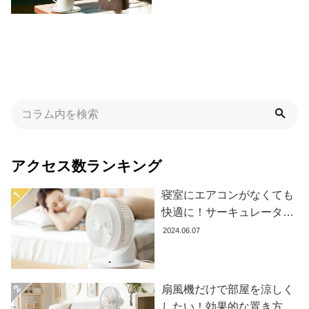
た
ア
イ
テ
ム
特
集
一
アクセス数ランキング
覧
寝室にエアコンがなくても
快適に！サーキュレーター
人
の効果的な使い方とおすす
2024.06.07
気
め商品8選
ア
イ
テ
扇風機だけで部屋を涼しく
ム
したい！効果的な置き方と