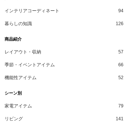
ガ
イ
インテリアコーディネート
94
ド
暮らしの知識
126
お
支
払
い
レイアウト・収納
57
に
つ
季節・イベントアイテム
66
い
て
機能性アイテム
52
配
送
料
家電アイテム
79
に
つ
リビング
141
い