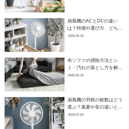
イ
ます
ン
テ
扇風機のACとDCの違い
リ
は？特徴や選び方、どちら
ア
テ
が良いかを徹底解説【おす
2025.04.16
イ
すめ7選】
ス
ト
布ソファの掃除方法とシ
か
ミ・汚れの落とし方を解説
ら
【自分でできる】
探
2026.03.18
す
扇風機の羽根の枚数はどう
イ
選ぶ？風量や音の違いとお
ン
すすめ商品7選
2024.07.03
テ
リ
ア