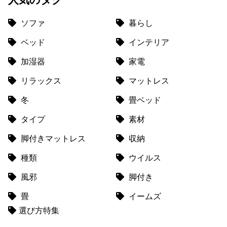
送
に
ソファ
暮らし
つ
ベッド
インテリア
い
て
加湿器
家電
リラックス
マットレス
小
型
冬
畳ベッド
商
品
タイプ
素材
の
脚付きマットレス
収納
配
送
種類
ウイルス
に
つ
風邪
脚付き
い
畳
イームズ
て
選び方特集
開