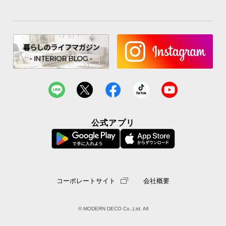
お
知
ら
せ
ブ
ロ
公式アプリ
グ
企
業
情
コーポレートサイト
会社概要
報
©
© MODERN DECO Co.,Ltd. All
M