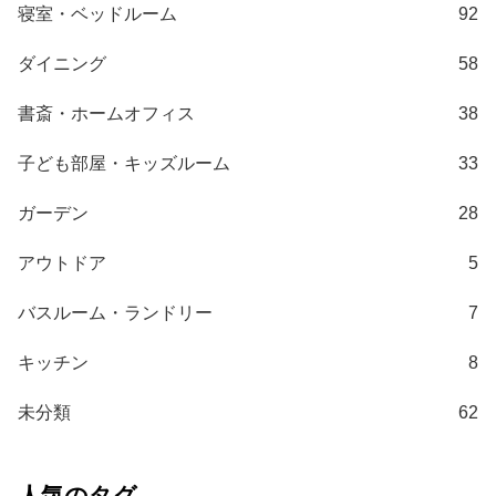
て
寝室・ベッドルーム
92
大
ダイニング
58
型
商
書斎・ホームオフィス
38
品
の
子ども部屋・キッズルーム
33
配
送
ガーデン
28
に
つ
アウトドア
5
い
バスルーム・ランドリー
7
て
キッチン
8
中
型
未分類
62
商
品
の
人気のタグ
配