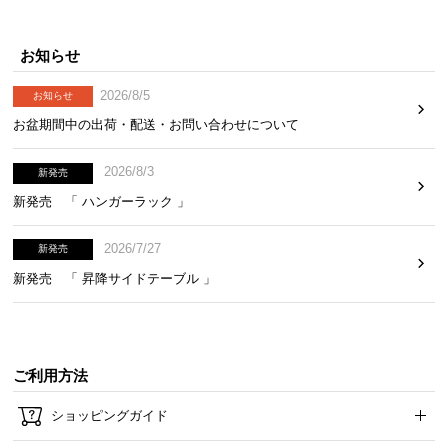
て
返
お知らせ
品
2026/8/5
・
お知らせ
キ
お盆期間中の出荷・配送・お問い合わせについて
ャ
ン
2026/8/3
新発売
セ
新発売 「 ハンガーラック 」
ル
に
2026/7/27
新発売
つ
新発売 「 昇降サイドテーブル 」
い
て
保
証
ご利用方法
に
ショッピングガイド
つ
い