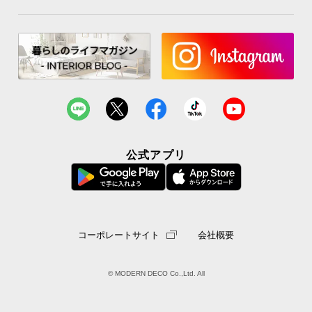
お
知
ら
せ
ブ
公式アプリ
ロ
グ
企
コーポレートサイト
会社概要
業
情
報
© MODERN DECO Co.,Ltd. All
©
M