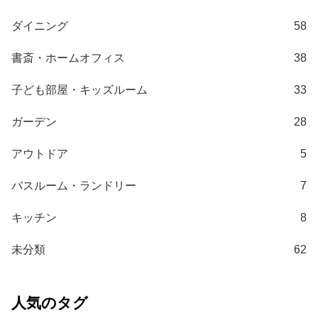
て
ダイニング
58
大
型
書斎・ホームオフィス
38
商
品
子ども部屋・キッズルーム
33
の
配
ガーデン
28
送
に
アウトドア
5
つ
い
バスルーム・ランドリー
7
て
キッチン
8
中
未分類
62
型
商
品
の
人気のタグ
配