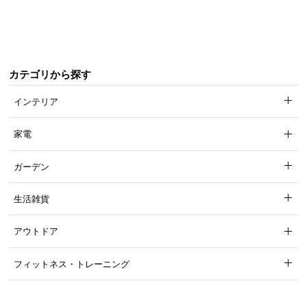
梱
設
置
サ
ー
カテゴリから探す
ビ
インテリア
ス
に
家電
つ
い
て
ガーデン
搬
生活雑貨
入
経
アウトドア
路
に
フィットネス・トレーニング
つ
い