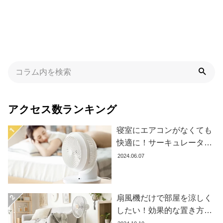
た
ア
イ
テ
ム
特
集
アクセス数ランキング
一
覧
寝室にエアコンがなくても
快適に！サーキュレーター
の効果的な使い方とおすす
2024.06.07
人
め商品8選
気
ア
イ
扇風機だけで部屋を涼しく
テ
したい！効果的な置き方と
ム
おすすめ商品を紹介します