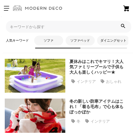
お
気
モダンデコTOP
コラム
かわいい
に
入
人気キーワード
ソファ
ソファベッド
ダイニングセット
り
かわいい
ア
イ
夏休みはこれでキマリ！大人
テ
気ファミリープールで子供も
ム
大人も楽しくハッピー★
インテリア
おしゃれ
最
近
冬の新しい防寒アイテムはこ
チ
れ！「着る毛布」で心も体も
ェ
ぽっかぽか
ッ
冬
インテリア
ク
し