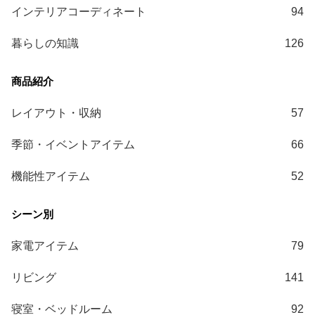
ガ
インテリアコーディネート
94
イ
ド
暮らしの知識
126
お
支
払
レイアウト・収納
57
い
に
季節・イベントアイテム
66
つ
い
機能性アイテム
52
て
配
送
家電アイテム
79
料
に
リビング
141
つ
い
寝室・ベッドルーム
92