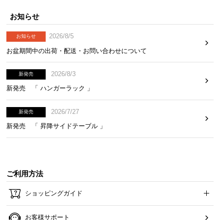
て
お知らせ
返
品
2026/8/5
お知らせ
・
お盆期間中の出荷・配送・お問い合わせについて
キ
ャ
2026/8/3
新発売
ン
新発売 「 ハンガーラック 」
セ
ル
2026/7/27
新発売
に
つ
新発売 「 昇降サイドテーブル 」
い
て
保
ご利用方法
証
ショッピングガイド
に
つ
い
お客様サポート