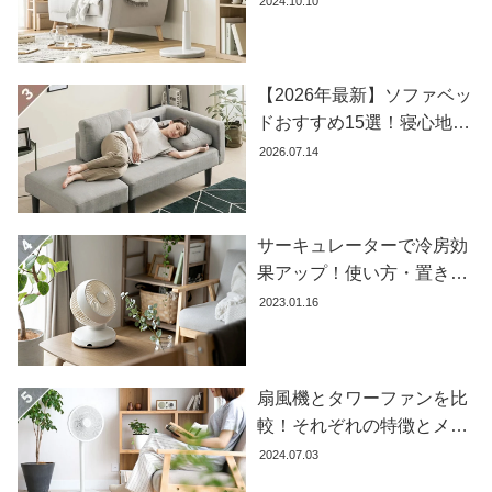
2024.10.10
ラ
ン
キ
ン
【2026年最新】ソファベッ
グ
ドおすすめ15選！寝心地で
失敗しない選び方
2026.07.14
商
品
カ
サーキュレーターで冷房効
テ
果アップ！使い方・置き場
ゴ
所・風向きを徹底解説
2023.01.16
リ
か
ら
探
扇風機とタワーファンを比
す
較！それぞれの特徴とメリ
ット・デメリットを解説し
2024.07.03
ます