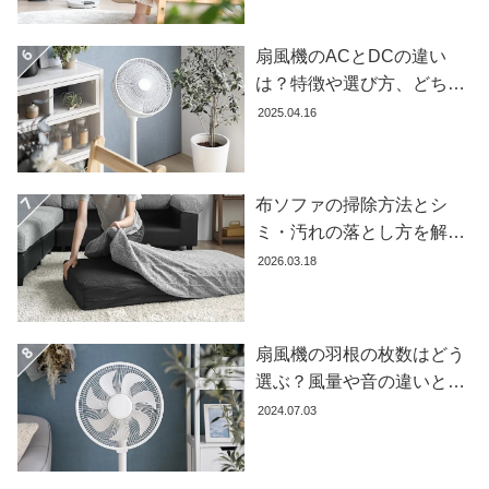
イ
ン
扇風機のACとDCの違い
テ
は？特徴や選び方、どちら
リ
ア
が良いかを徹底解説【おす
2025.04.16
テ
すめ7選】
イ
ス
布ソファの掃除方法とシ
ト
ミ・汚れの落とし方を解説
か
ら
【自分でできる】
2026.03.18
探
す
扇風機の羽根の枚数はどう
選ぶ？風量や音の違いとお
イ
すすめ商品7選
ン
2024.07.03
テ
リ
ア