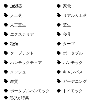
送
加湿器
家電
に
人工芝
リアル人工芝
つ
い
人工芝生
芝生
て
エクステリア
寝具
小
種類
タープ
型
商
タープテント
ポータブル
品
の
ハンモックチェア
ハンモック
配
メッシュ
キャンバス
送
に
雑貨
ガーデニング
つ
ポータブルハンモック
トイモック
い
て
選び方特集
開