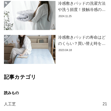
冷感敷きパッドの洗濯方法
コ
や洗う頻度！接触冷感の効
ー
果を下げないお手入れ方法
2024.11.25
デ
を解説します
ィ
ネ
ー
冷感敷きパッドの寿命はど
ト
のくらい？買い替え時を見
か
極める方法とおすすめ商品
2023.04.18
ら
3選
探
す
記事カテゴリ
シ
ョ
ッ
ピ
ン
人工芝
21
グ