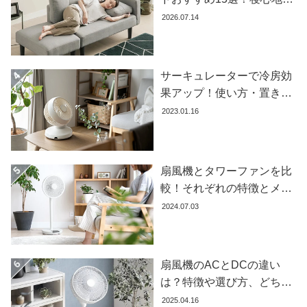
ラ
失敗しない選び方
2026.07.14
ン
キ
ン
グ
サーキュレーターで冷房効
果アップ！使い方・置き場
所・風向きを徹底解説
2023.01.16
商
品
カ
テ
扇風機とタワーファンを比
ゴ
較！それぞれの特徴とメリ
リ
ット・デメリットを解説し
2024.07.03
か
ます
ら
探
す
扇風機のACとDCの違い
は？特徴や選び方、どちら
が良いかを徹底解説【おす
2025.04.16