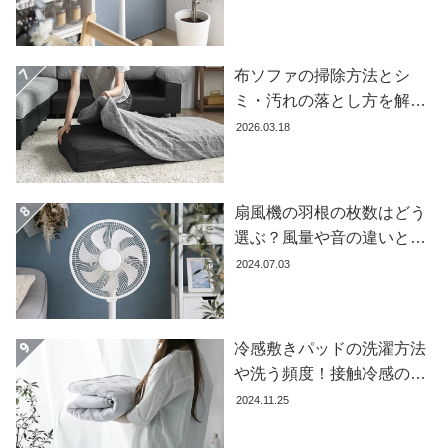
イ
すめ7選】
ン
テ
布ソファの掃除方法とシ
リ
ア
ミ・汚れの落とし方を解説
テ
【自分でできる】
2026.03.18
イ
ス
ト
扇風機の羽根の枚数はどう
か
選ぶ？風量や音の違いとお
ら
探
すすめ商品7選
2024.07.03
す
冷感敷きパッドの洗濯方法
イ
や洗う頻度！接触冷感の効
ン
果を下げないお手入れ方法
テ
2024.11.25
を解説します
リ
ア