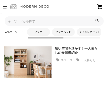
お
気
モダンデコTOP
コラム
キッチン
に
入
人気キーワード
ソファ
ソファベッド
ダイニングセット
り
キッチン
ア
イ
狭い空間を活かす！一人暮ら
テ
しの食器棚紹介
ム
スペース
一人暮らし
最
近
チ
ェ
ッ
ク
し