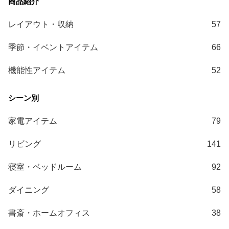
ガ
イ
レイアウト・収納
57
ド
季節・イベントアイテム
66
お
支
機能性アイテム
52
払
い
に
つ
家電アイテム
79
い
て
リビング
141
配
寝室・ベッドルーム
92
送
料
ダイニング
58
に
つ
書斎・ホームオフィス
38
い