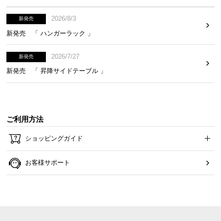
て
2026/8/3
新発売
返
新発売 「 ハンガーラック 」
品
・
2026/7/27
新発売
キ
ャ
新発売 「 昇降サイドテーブル 」
ン
セ
ル
に
ご利用方法
つ
い
ショッピングガイド
て
お客様サポート
保
証
に
つ
い