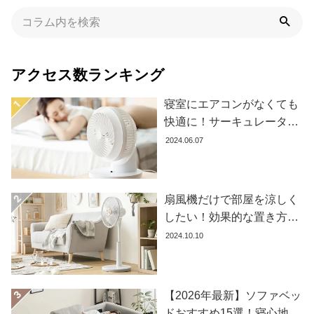
た
ア
イ
テ
アクセス数ランキング
ム
寝室にエアコンがなくても
快適に！サーキュレーター
特
の効果的な使い方とおすす
2024.06.07
集
め商品8選
一
覧
扇風機だけで部屋を涼しく
したい！効果的な置き方と
人
おすすめ商品を紹介します
2024.10.10
気
ア
イ
テ
【2026年最新】ソファベッ
ム
ドおすすめ15選！寝心地で