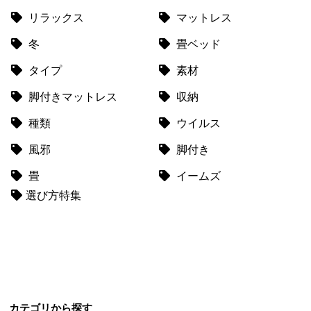
送
リラックス
マットレス
に
冬
畳ベッド
つ
い
タイプ
素材
て
脚付きマットレス
収納
小
種類
ウイルス
型
商
風邪
脚付き
品
の
畳
イームズ
配
選び方特集
送
に
つ
い
て
開
カテゴリから探す