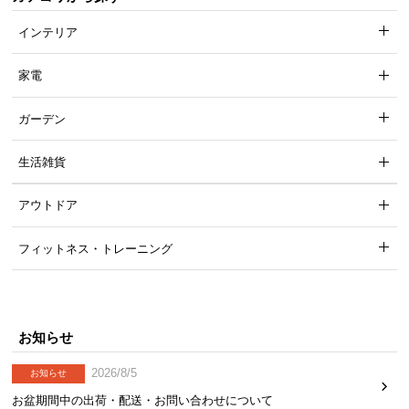
梱
設
インテリア
置
サ
家電
ー
ビ
ガーデン
ス
に
生活雑貨
つ
い
アウトドア
て
フィットネス・トレーニング
搬
入
経
路
お知らせ
に
つ
2026/8/5
お知らせ
い
お盆期間中の出荷・配送・お問い合わせについて