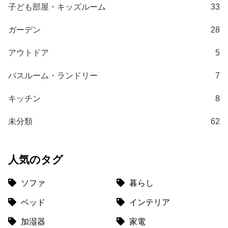
て
子ども部屋・キッズルーム
33
大
ガーデン
28
型
商
アウトドア
5
品
の
バスルーム・ランドリー
7
配
送
キッチン
8
に
つ
未分類
62
い
て
人気のタグ
中
型
ソファ
暮らし
商
ベッド
インテリア
品
の
加湿器
家電
配