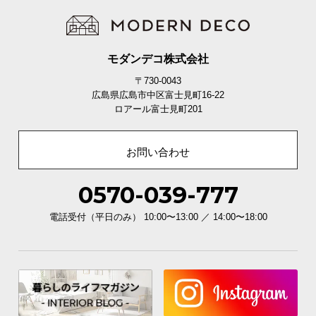
て
会
モダンデコ株式会社
員
規
〒730-0043
約
広島県広島市中区富士見町16-22
ロアール富士見町201
に
つ
い
お問い合わせ
て
0570-039-777
お
電話受付（平日のみ） 10:00〜13:00 ／ 14:00〜18:00
客
様
サ
ポ
ー
ト