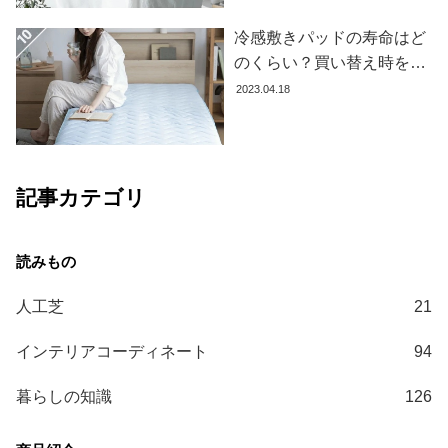
コ
冷感敷きパッドの寿命はど
ー
のくらい？買い替え時を見
デ
極める方法とおすすめ商品
ィ
2023.04.18
3選
ネ
ー
ト
か
記事カテゴリ
ら
探
す
人工芝
21
シ
ョ
インテリアコーディネート
94
ッ
ピ
暮らしの知識
126
ン
グ