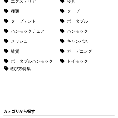
エクステリア
寝具
送
種類
タープ
に
つ
タープテント
ポータブル
い
て
ハンモックチェア
ハンモック
メッシュ
キャンバス
小
型
雑貨
ガーデニング
商
品
ポータブルハンモック
トイモック
の
選び方特集
配
送
に
つ
い
て
カテゴリから探す
開