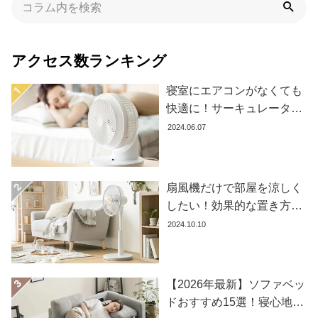
た
ア
イ
アクセス数ランキング
テ
ム
寝室にエアコンがなくても
快適に！サーキュレーター
の効果的な使い方とおすす
2024.06.07
特
め商品8選
集
一
覧
扇風機だけで部屋を涼しく
したい！効果的な置き方と
おすすめ商品を紹介します
2024.10.10
人
気
ア
イ
【2026年最新】ソファベッ
テ
ドおすすめ15選！寝心地で
ム