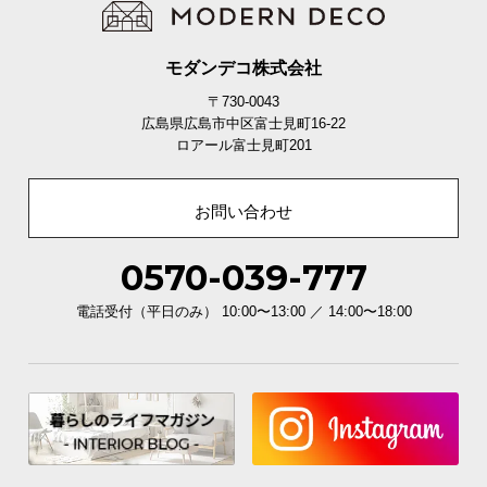
て
モダンデコ株式会社
会
員
〒730-0043
規
広島県広島市中区富士見町16-22
約
ロアール富士見町201
に
つ
お問い合わせ
い
て
0570-039-777
電話受付（平日のみ） 10:00〜13:00 ／ 14:00〜18:00
お
客
様
サ
ポ
ー
ト