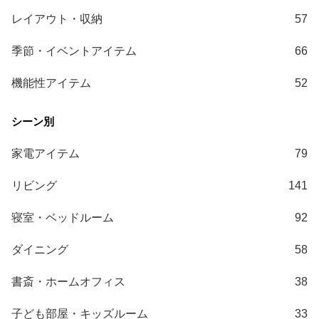
ガ
レイアウト・収納
57
イ
ド
季節・イベントアイテム
66
お
機能性アイテム
52
支
払
い
に
家電アイテム
79
つ
い
リビング
141
て
寝室・ベッドルーム
92
配
送
ダイニング
58
料
に
書斎・ホームオフィス
38
つ
い
子ども部屋・キッズルーム
33