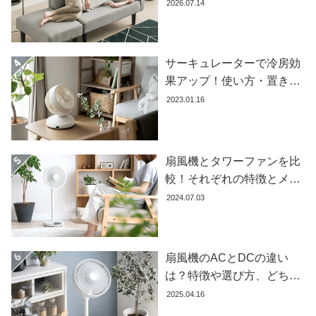
失敗しない選び方
2026.07.14
ラ
ン
キ
ン
サーキュレーターで冷房効
グ
果アップ！使い方・置き場
所・風向きを徹底解説
2023.01.16
商
品
カ
扇風機とタワーファンを比
テ
較！それぞれの特徴とメリ
ゴ
ット・デメリットを解説し
2024.07.03
リ
ます
か
ら
探
扇風機のACとDCの違い
す
は？特徴や選び方、どちら
が良いかを徹底解説【おす
2025.04.16
すめ7選】