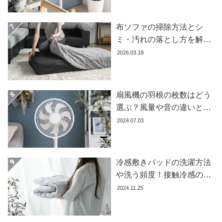
イ
ン
テ
布ソファの掃除方法とシ
リ
ミ・汚れの落とし方を解説
ア
【自分でできる】
2026.03.18
テ
イ
ス
扇風機の羽根の枚数はどう
ト
か
選ぶ？風量や音の違いとお
ら
すすめ商品7選
2024.07.03
探
す
冷感敷きパッドの洗濯方法
や洗う頻度！接触冷感の効
イ
果を下げないお手入れ方法
ン
2024.11.25
テ
を解説します
リ
ア