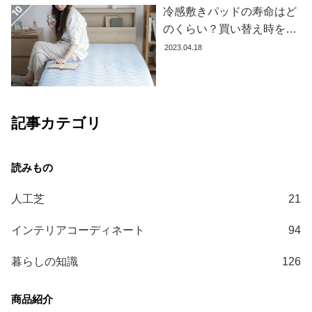
冷感敷きパッドの寿命はど
コ
のくらい？買い替え時を見
ー
極める方法とおすすめ商品
デ
2023.04.18
ィ
3選
ネ
ー
ト
記事カテゴリ
か
ら
探
す
人工芝
21
シ
インテリアコーディネート
94
ョ
ッ
暮らしの知識
126
ピ
ン
グ