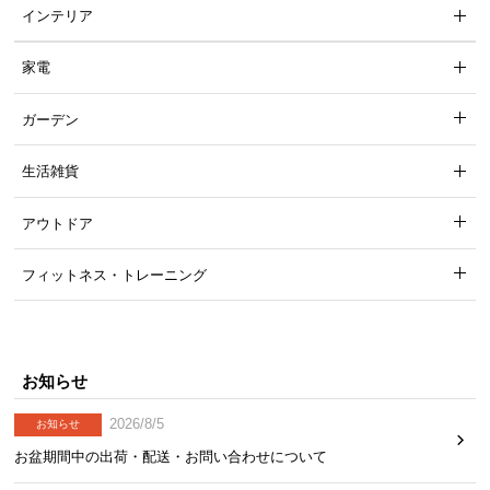
梱
インテリア
設
置
家電
サ
ー
ガーデン
ビ
ス
生活雑貨
に
つ
アウトドア
い
て
フィットネス・トレーニング
搬
入
経
お知らせ
路
に
2026/8/5
お知らせ
つ
お盆期間中の出荷・配送・お問い合わせについて
い