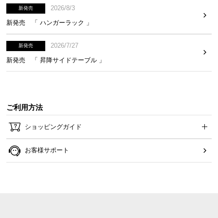
て
2026/8/3
新発売
新発売 「 ハンガーラック 」
返
品
2026/7/27
・
新発売
キ
新発売 「 昇降サイドテーブル 」
ャ
ン
セ
ル
ご利用方法
に
つ
ショッピングガイド
い
て
お客様サポート
保
証
に
つ
い