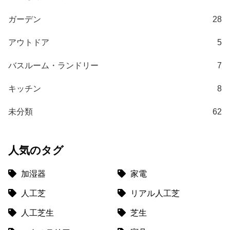
て
ガーデン
28
大
型
アウトドア
5
商
品
バスルーム・ランドリー
7
の
配
キッチン
8
送
に
未分類
62
つ
い
て
人気のタグ
中
加湿器
家電
型
人工芝
リアル人工芝
商
品
人工芝生
芝生
の
配