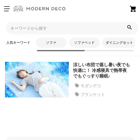
お
気
モダンデコTOP
コラム
コットン
に
入
人気キーワード
ソファ
ソファベッド
ダイニングセット
り
コットン
ア
イ
涼しい布団で蒸し暑い夜でも
テ
快適に！ 冷感寝具で熱帯夜
ム
でもぐっすり睡眠♪
モダンデコ
ブランケット
最
近
チ
ェ
ッ
ク
し