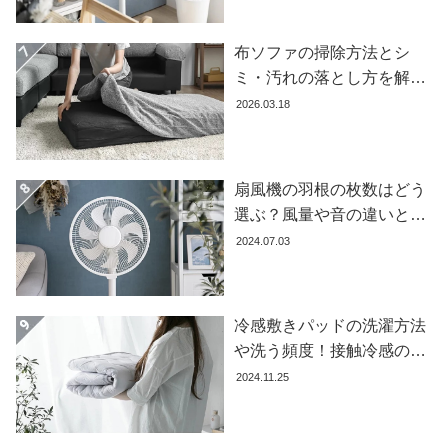
コ
ー
布ソファの掃除方法とシ
デ
ミ・汚れの落とし方を解説
ィ
【自分でできる】
2026.03.18
ネ
ー
ト
か
扇風機の羽根の枚数はどう
ら
選ぶ？風量や音の違いとお
探
すすめ商品7選
2024.07.03
す
シ
冷感敷きパッドの洗濯方法
ョ
や洗う頻度！接触冷感の効
ッ
果を下げないお手入れ方法
2024.11.25
ピ
を解説します
ン
グ