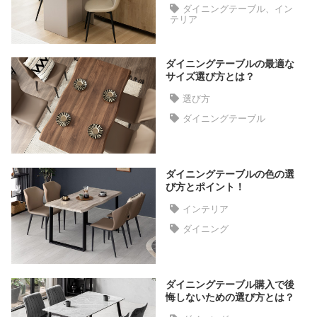
ラ
ダイニングテーブル、イン
テリア
ン
キ
ン
ダイニングテーブルの最適な
グ
サイズ選び方とは？
選び方
ダイニングテーブル
商
品
カ
テ
ダイニングテーブルの色の選
び方とポイント！
ゴ
リ
インテリア
か
ダイニング
ら
探
す
ダイニングテーブル購入で後
悔しないための選び方とは？