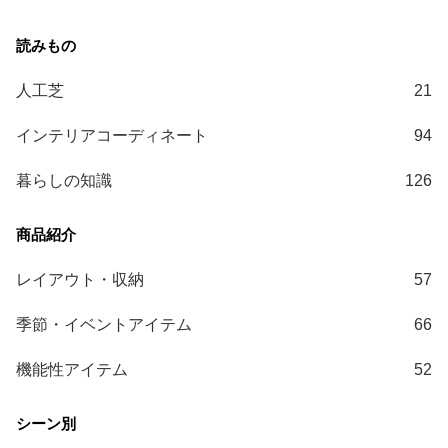
送
に
つ
い
人工芝
21
て
インテリアコーディネート
94
小
暮らしの知識
126
型
商
品
の
配
レイアウト・収納
57
送
に
季節・イベントアイテム
66
つ
い
機能性アイテム
52
て
開