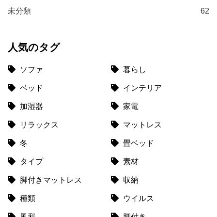
て
未分類
62
返
品
人気のタグ
・
キ
ャ
ソファ
暮らし
ン
ベッド
インテリア
セ
ル
加湿器
家電
に
つ
リラックス
マットレス
い
冬
畳ベッド
て
タイプ
素材
保
脚付きマットレス
収納
証
に
種類
ウイルス
つ
い
風邪
脚付き