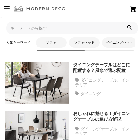
お
気
モダンデコTOP
コラム
ダイニングテーブル
に
入
人気キーワード
ソファ
ソファベッド
ダイニングセット
り
ダイニングテーブル
ア
イ
ダイニングテーブルはどこに
テ
配置する？風水で選ぶ配置
ム
ダイニングテーブル、イン
テリア
ダイニング
最
近
チ
おしゃれに魅せる！ダイニン
ェ
グテーブルの選び方解説
ッ
ダイニングテーブル、イン
ク
テリア
し