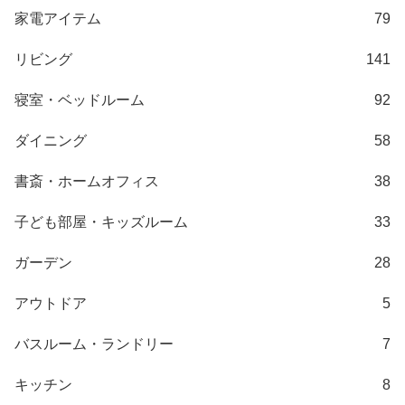
梱
家電アイテム
79
設
置
リビング
141
サ
ー
寝室・ベッドルーム
92
ビ
ス
ダイニング
58
に
つ
書斎・ホームオフィス
38
い
て
子ども部屋・キッズルーム
33
搬
ガーデン
28
入
アウトドア
5
経
路
バスルーム・ランドリー
7
に
つ
キッチン
8
い