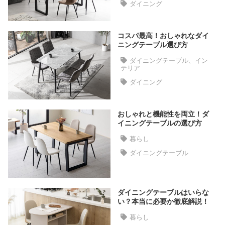
ダイニング
た
ア
イ
コスパ最高！おしゃれなダイ
テ
ニングテーブル選び方
ム
ダイニングテーブル、イン
テリア
ダイニング
特
集
おしゃれと機能性を両立！ダ
一
イニングテーブルの選び方
覧
暮らし
ダイニングテーブル
人
気
ア
ダイニングテーブルはいらな
イ
い？本当に必要か徹底解説！
テ
暮らし
ム