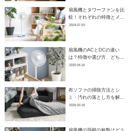
ガ
扇風機とタワーファンを比
イ
較！それぞれの特徴とメリ
ド
ット・デメリットを解説し
2024.07.03
お
ます
支
払
扇風機のACとDCの違い
い
は？特徴や選び方、どちら
に
が良いかを徹底解説【おす
つ
2025.04.16
すめ7選】
い
て
布ソファの掃除方法とシ
配
ミ・汚れの落とし方を解説
送
【自分でできる】
2026.03.18
料
に
つ
い
扇風機の羽根の枚数はどう