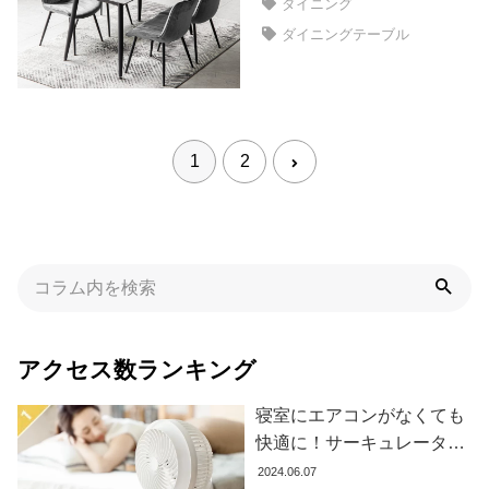
ダイニング
イ
ン
ダイニングテーブル
テ
リ
ア
テ
イ
1
2
ス
ト
か
ら
探
す
アクセス数ランキング
イ
ン
寝室にエアコンがなくても
テ
快適に！サーキュレーター
リ
の効果的な使い方とおすす
2024.06.07
ア