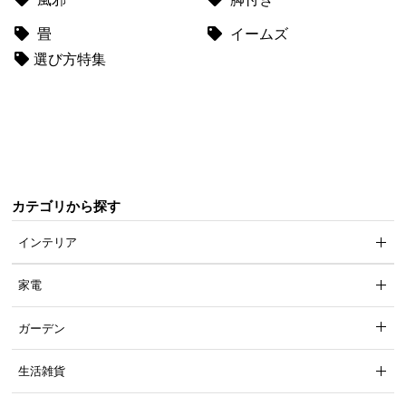
て
畳
イームズ
会
選び方特集
員
規
約
に
つ
い
て
カテゴリから探す
インテリア
お
家電
客
様
ガーデン
サ
ポ
生活雑貨
ー
ト