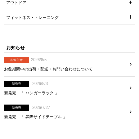
アウトドア
フィットネス・トレーニング
お
知
ら
せ
お知らせ
2026/8/5
お知らせ
ブ
お盆期間中の出荷・配送・お問い合わせについて
ロ
グ
2026/8/3
新発売
新発売 「 ハンガーラック 」
企
業
2026/7/27
新発売
情
報
新発売 「 昇降サイドテーブル 」
©
M