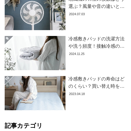
て
選ぶ？風量や音の違いとお
すすめ商品7選
2024.07.03
大
型
商
品
冷感敷きパッドの洗濯方法
の
や洗う頻度！接触冷感の効
配
果を下げないお手入れ方法
2024.11.25
送
を解説します
に
つ
い
冷感敷きパッドの寿命はど
て
のくらい？買い替え時を見
極める方法とおすすめ商品
2023.04.18
中
3選
型
商
品
の
記事カテゴリ
配