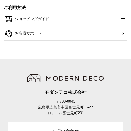
O
ご利用方法
D
E
ショッピングガイド
R
N
お客様サポート
D
E
C
O
C
o
.
,
L
モダンデコ株式会社
t
〒730-0043
d
広島県広島市中区富士見町16-22
.
ロアール富士見町201
A
l
l
お問い合わせ