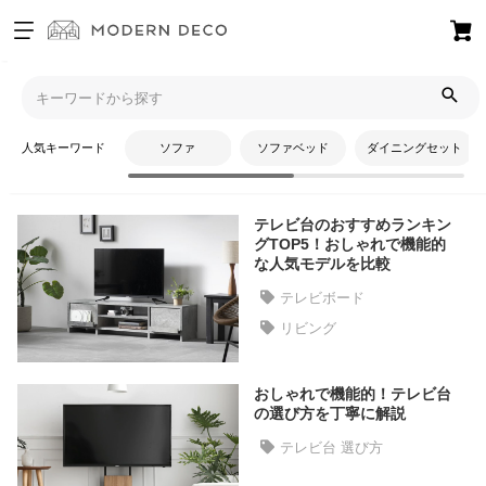
お
気
モダンデコTOP
コラム
テレビ台 選び方
に
入
人気キーワード
ソファ
ソファベッド
ダイニングセット
り
テレビ台 選び方
ア
イ
テレビ台のおすすめランキン
テ
グTOP5！おしゃれで機能的
ム
な人気モデルを比較
テレビボード
リビング
最
近
チ
おしゃれで機能的！テレビ台
ェ
の選び方を丁寧に解説
ッ
テレビ台 選び方
ク
し