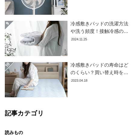
コ
ー
デ
冷感敷きパッドの洗濯方法
ィ
や洗う頻度！接触冷感の効
ネ
果を下げないお手入れ方法
2024.11.25
ー
を解説します
ト
か
ら
冷感敷きパッドの寿命はど
探
のくらい？買い替え時を見
す
極める方法とおすすめ商品
2023.04.18
3選
シ
ョ
ッ
記事カテゴリ
ピ
ン
グ