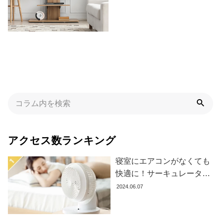
た
ア
イ
テ
ム
特
集
一
覧
アクセス数ランキング
人
寝室にエアコンがなくても
気
快適に！サーキュレーター
ア
の効果的な使い方とおすす
2024.06.07
イ
め商品8選
テ
ム