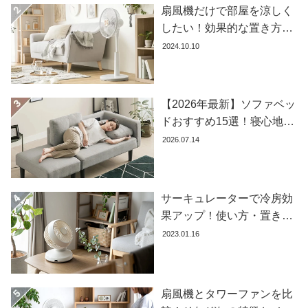
ラ
扇風機だけで部屋を涼しく
ン
したい！効果的な置き方と
キ
おすすめ商品を紹介します
2024.10.10
ン
グ
【2026年最新】ソファベッ
商
ドおすすめ15選！寝心地で
品
失敗しない選び方
2026.07.14
カ
テ
ゴ
サーキュレーターで冷房効
リ
果アップ！使い方・置き場
か
ら
所・風向きを徹底解説
2023.01.16
探
す
扇風機とタワーファンを比