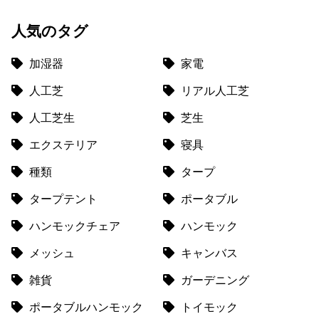
送
人気のタグ
に
つ
加湿器
家電
い
て
人工芝
リアル人工芝
小
人工芝生
芝生
型
エクステリア
寝具
商
品
種類
タープ
の
配
タープテント
ポータブル
送
ハンモックチェア
ハンモック
に
つ
メッシュ
キャンバス
い
て
雑貨
ガーデニング
ポータブルハンモック
トイモック
開