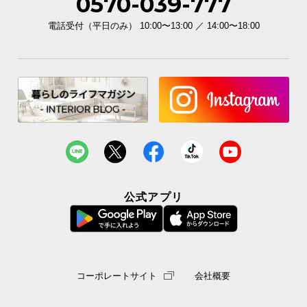
0570-039-777
電話受付（平日のみ） 10:00〜13:00 ／ 14:00〜18:00
お
知
ら
せ
ブ
ロ
グ
公式アプリ
企
業
情
報
コーポレートサイト
会社概要
©
M