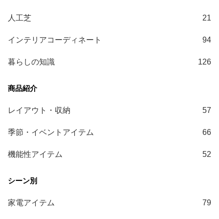
ガ
人工芝
21
イ
ド
インテリアコーディネート
94
お
暮らしの知識
126
支
払
い
に
つ
レイアウト・収納
57
い
て
季節・イベントアイテム
66
機能性アイテム
52
配
送
料
に
つ
家電アイテム
79
い