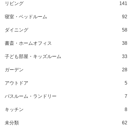
て
リビング
141
大
寝室・ベッドルーム
92
型
商
ダイニング
58
品
の
書斎・ホームオフィス
38
配
送
子ども部屋・キッズルーム
33
に
ガーデン
28
つ
い
アウトドア
5
て
バスルーム・ランドリー
7
中
型
キッチン
8
商
品
未分類
62
の
配