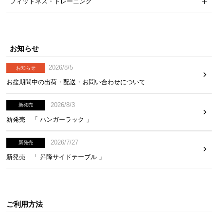
て
フィットネス・トレーニング
返
品
・
お知らせ
キ
2026/8/5
お知らせ
ャ
ン
お盆期間中の出荷・配送・お問い合わせについて
セ
ル
2026/8/3
新発売
に
新発売 「 ハンガーラック 」
つ
い
2026/7/27
新発売
て
新発売 「 昇降サイドテーブル 」
保
証
に
つ
ご利用方法
い