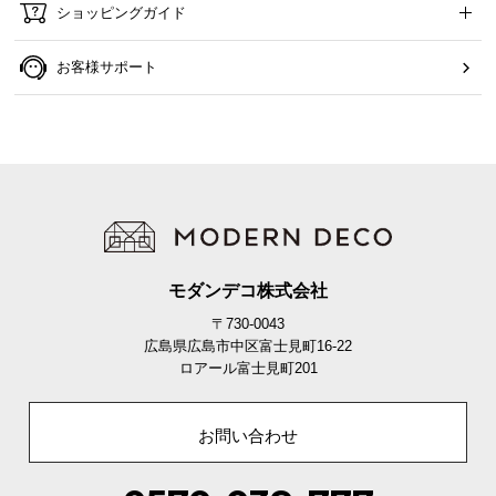
ショッピングガイド
て
お客様サポート
会
員
規
約
に
つ
い
て
モダンデコ株式会社
〒730-0043
お
広島県広島市中区富士見町16-22
客
ロアール富士見町201
様
サ
ポ
お問い合わせ
ー
ト