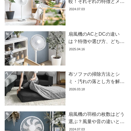
較！それぞれの特徴とメリ
イ
ット・デメリットを解説し
ン
2024.07.03
テ
ます
リ
ア
扇風機のACとDCの違い
テ
は？特徴や選び方、どちら
イ
が良いかを徹底解説【おす
ス
2025.04.16
すめ7選】
ト
か
ら
布ソファの掃除方法とシ
探
ミ・汚れの落とし方を解説
す
【自分でできる】
2026.03.18
イ
ン
扇風機の羽根の枚数はどう
テ
選ぶ？風量や音の違いとお
リ
すすめ商品7選
2024.07.03
ア