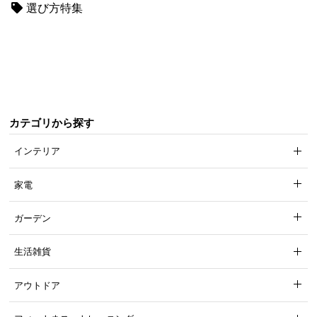
選び方特集
梱
設
置
サ
ー
ビ
ス
に
カテゴリから探す
つ
インテリア
い
て
家電
搬
ガーデン
入
経
生活雑貨
路
に
アウトドア
つ
い