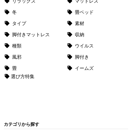
リラックス
マットレス
送
冬
畳ベッド
に
つ
タイプ
素材
い
て
脚付きマットレス
収納
種類
ウイルス
小
型
風邪
脚付き
商
品
畳
イームズ
の
選び方特集
配
送
に
つ
い
て
カテゴリから探す
開