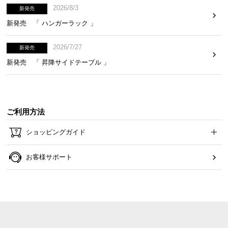
て
2026/8/3
新発売
新発売 「 ハンガーラック 」
返
品
2026/7/27
新発売
・
キ
新発売 「 昇降サイドテーブル 」
ャ
ン
セ
ル
ご利用方法
に
つ
ショッピングガイド
い
て
お客様サポート
保
証
に
つ
い