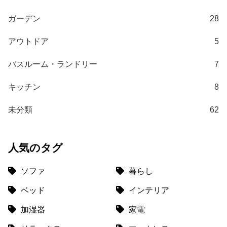
て
ガーデン
28
大
型
アウトドア
5
商
品
バスルーム・ランドリー
7
の
配
キッチン
8
送
に
未分類
62
つ
い
て
人気のタグ
中
ソファ
暮らし
型
ベッド
インテリア
商
品
加湿器
家電
の
配