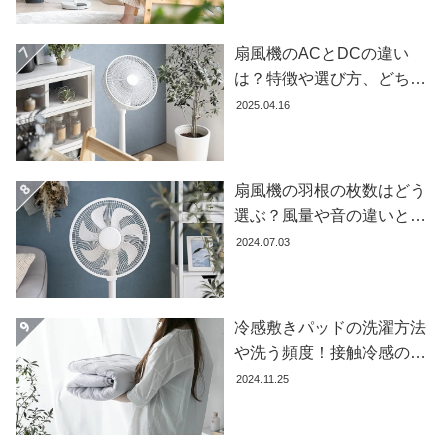
イ
ン
テ
扇風機のACとDCの違い
リ
は？特徴や選び方、どちら
ア
が良いかを徹底解説【おす
2025.04.16
テ
すめ7選】
イ
ス
扇風機の羽根の枚数はどう
ト
か
選ぶ？風量や音の違いとお
ら
すすめ商品7選
2024.07.03
探
す
冷感敷きパッドの洗濯方法
や洗う頻度！接触冷感の効
イ
果を下げないお手入れ方法
ン
2024.11.25
テ
を解説します
リ
ア