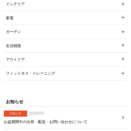
梱
インテリア
設
置
家電
サ
ー
ガーデン
ビ
ス
生活雑貨
に
つ
アウトドア
い
て
フィットネス・トレーニング
搬
入
経
お知らせ
路
に
2026/8/5
お知らせ
つ
お盆期間中の出荷・配送・お問い合わせについて
い