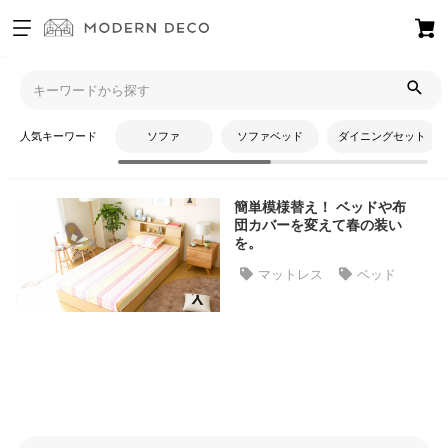
お
気
モダンデコTOP
コラム
布団カバー
に
入
人気キーワード
ソファ
ソファベッド
ダイニングセット
り
布団カバー
ア
イ
簡単模様替え！ ベッドや布
テ
団カバーを変えて春の装い
ム
を。
マットレス
ベッド
最
近
チ
ェ
ッ
ク
し