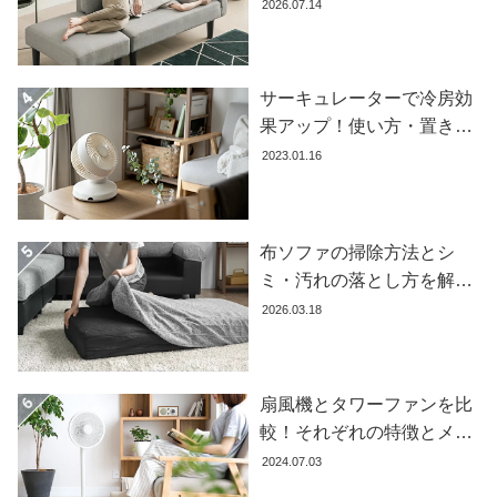
失敗しない選び方
2026.07.14
ラ
ン
キ
ン
サーキュレーターで冷房効
グ
果アップ！使い方・置き場
所・風向きを徹底解説
2023.01.16
商
品
カ
布ソファの掃除方法とシ
テ
ミ・汚れの落とし方を解説
ゴ
【自分でできる】
2026.03.18
リ
か
ら
探
扇風機とタワーファンを比
す
較！それぞれの特徴とメリ
ット・デメリットを解説し
2024.07.03
ます