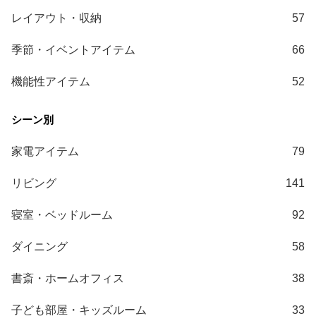
ガ
レイアウト・収納
57
イ
ド
季節・イベントアイテム
66
お
機能性アイテム
52
支
払
い
に
家電アイテム
79
つ
い
リビング
141
て
寝室・ベッドルーム
92
配
送
ダイニング
58
料
に
書斎・ホームオフィス
38
つ
い
子ども部屋・キッズルーム
33