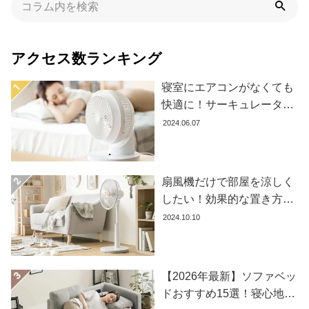
た
ア
イ
アクセス数ランキング
テ
ム
寝室にエアコンがなくても
快適に！サーキュレーター
の効果的な使い方とおすす
2024.06.07
特
め商品8選
集
一
覧
扇風機だけで部屋を涼しく
したい！効果的な置き方と
おすすめ商品を紹介します
2024.10.10
人
気
ア
イ
【2026年最新】ソファベッ
テ
ドおすすめ15選！寝心地で
ム