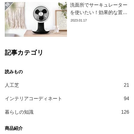
洗面所でサーキュレーター
コ
を使いたい！効果的な置き
ー
場所とおすすめ商品を紹介
デ
2023.01.17
します
ィ
ネ
ー
ト
記事カテゴリ
か
ら
探
す
人工芝
21
シ
インテリアコーディネート
94
ョ
ッ
暮らしの知識
126
ピ
ン
グ