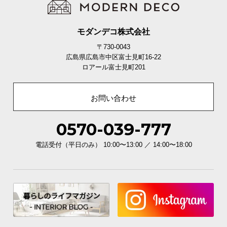
て
モダンデコ株式会社
会
員
〒730-0043
規
広島県広島市中区富士見町16-22
ロアール富士見町201
約
に
つ
お問い合わせ
い
て
0570-039-777
電話受付（平日のみ） 10:00〜13:00 ／ 14:00〜18:00
お
客
様
サ
ポ
ー
ト