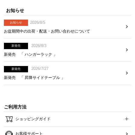
て
お知らせ
返
品
2026/8/5
お知らせ
・
お盆期間中の出荷・配送・お問い合わせについて
キ
ャ
2026/8/3
新発売
ン
新発売 「 ハンガーラック 」
セ
ル
2026/7/27
新発売
に
つ
新発売 「 昇降サイドテーブル 」
い
て
保
ご利用方法
証
ショッピングガイド
に
つ
い
お客様サポート