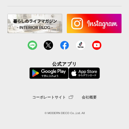
お
知
ら
せ
ブ
公式アプリ
ロ
グ
企
コーポレートサイト
会社概要
業
情
報
© MODERN DECO Co.,Ltd. All
©
M