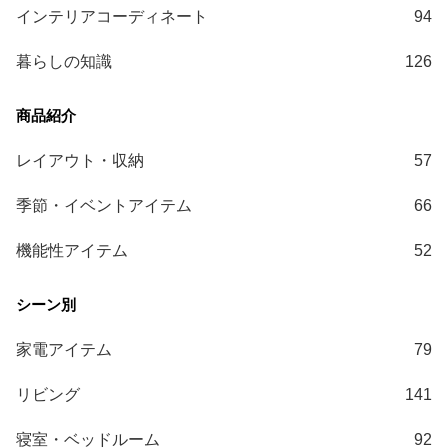
ガ
インテリアコーディネート
94
イ
ド
暮らしの知識
126
お
支
払
レイアウト・収納
57
い
に
季節・イベントアイテム
66
つ
い
機能性アイテム
52
て
配
送
家電アイテム
79
料
に
リビング
141
つ
い
寝室・ベッドルーム
92