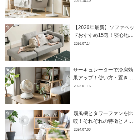
おすすめ商品を紹介します
2024.10.10
ラ
ン
キ
ン
【2026年最新】ソファベッ
グ
ドおすすめ15選！寝心地で
失敗しない選び方
2026.07.14
商
品
カ
サーキュレーターで冷房効
テ
果アップ！使い方・置き場
ゴ
所・風向きを徹底解説
2023.01.16
リ
か
ら
探
扇風機とタワーファンを比
す
較！それぞれの特徴とメリ
ット・デメリットを解説し
2024.07.03
ます