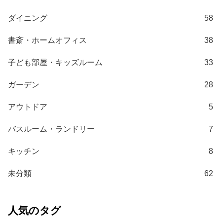
て
ダイニング
58
大
型
書斎・ホームオフィス
38
商
品
子ども部屋・キッズルーム
33
の
配
ガーデン
28
送
に
アウトドア
5
つ
い
バスルーム・ランドリー
7
て
キッチン
8
中
未分類
62
型
商
品
の
人気のタグ
配