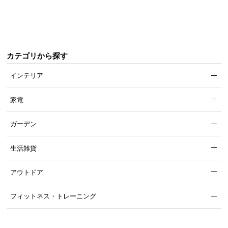
梱
設
置
サ
ー
カテゴリから探す
ビ
インテリア
ス
に
つ
家電
い
て
ガーデン
搬
生活雑貨
入
経
アウトドア
路
に
フィットネス・トレーニング
つ
い