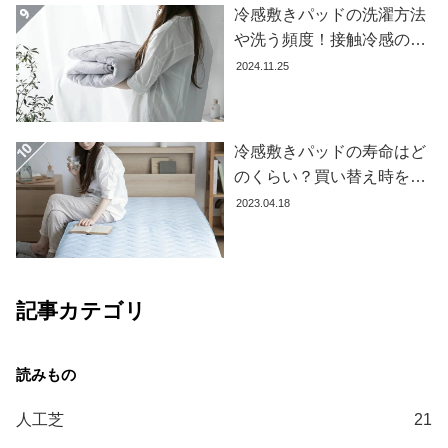
冷感敷きパッドの洗濯方法
コ
や洗う頻度！接触冷感の効
ー
果を下げないお手入れ方法
2024.11.25
デ
を解説します
ィ
ネ
ー
冷感敷きパッドの寿命はど
ト
のくらい？買い替え時を見
か
極める方法とおすすめ商品
2023.04.18
ら
3選
探
す
記事カテゴリ
シ
ョ
ッ
ピ
ン
人工芝
21
グ