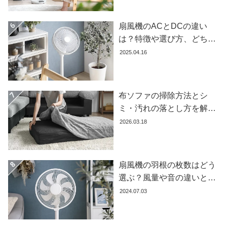
イ
ン
扇風機のACとDCの違い
テ
リ
は？特徴や選び方、どちら
ア
が良いかを徹底解説【おす
2025.04.16
テ
すめ7選】
イ
ス
布ソファの掃除方法とシ
ト
ミ・汚れの落とし方を解説
か
ら
【自分でできる】
2026.03.18
探
す
扇風機の羽根の枚数はどう
選ぶ？風量や音の違いとお
イ
すすめ商品7選
ン
2024.07.03
テ
リ
ア