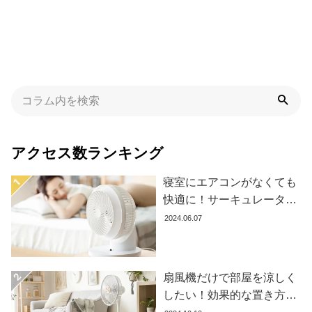
た
ア
イ
テ
ム
特
集
アクセス数ランキング
一
覧
寝室にエアコンがなくても
快適に！サーキュレーター
の効果的な使い方とおすす
2024.06.07
人
め商品8選
気
ア
イ
扇風機だけで部屋を涼しく
テ
したい！効果的な置き方と
ム