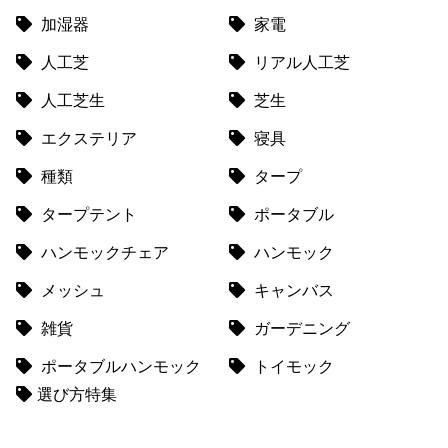
送
加湿器
家電
に
人工芝
リアル人工芝
つ
い
人工芝生
芝生
て
エクステリア
寝具
小
種類
タープ
型
商
タープテント
ポータブル
品
の
ハンモックチェア
ハンモック
配
メッシュ
キャンバス
送
に
雑貨
ガーデニング
つ
ポータブルハンモック
トイモック
い
て
選び方特集
開