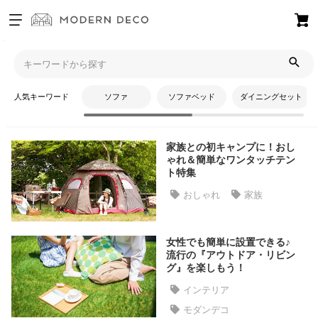
お
気
モダンデコTOP
コラム
アウトドア
に
入
人気キーワード
ソファ
ソファベッド
ダイニングセット
り
アウトドア
ア
イ
家族との初キャンプに！おし
テ
ゃれ＆簡単なワンタッチテン
ム
ト特集
おしゃれ
家族
最
近
女性でも簡単に設置できる♪
チ
流行の『アウトドア・リビン
ェ
グ』を楽しもう！
ッ
インテリア
ク
モダンデコ
し