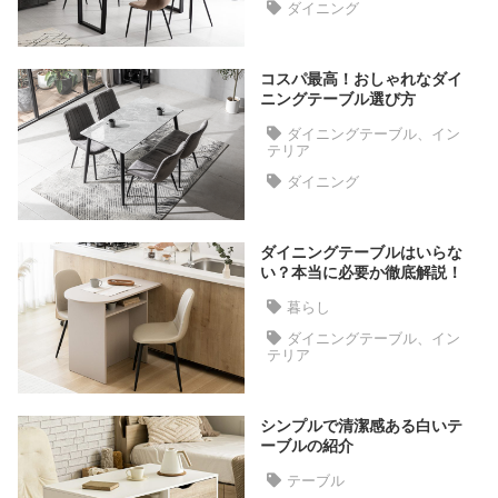
ダイニング
た
ア
イ
コスパ最高！おしゃれなダイ
テ
ニングテーブル選び方
ム
ダイニングテーブル、イン
テリア
ダイニング
特
集
ダイニングテーブルはいらな
一
い？本当に必要か徹底解説！
覧
暮らし
ダイニングテーブル、イン
テリア
人
気
ア
シンプルで清潔感ある白いテ
イ
ーブルの紹介
テ
テーブル
ム