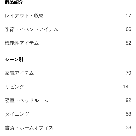
送
に
レイアウト・収納
57
つ
い
季節・イベントアイテム
66
て
機能性アイテム
52
小
型
商
品
家電アイテム
79
の
配
リビング
141
送
に
寝室・ベッドルーム
92
つ
い
ダイニング
58
て
書斎・ホームオフィス
38
開