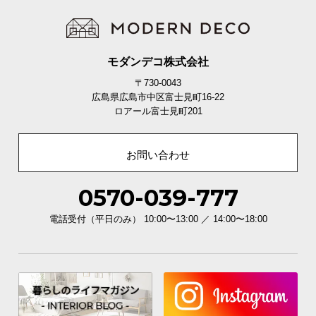
O
D
E
R
モダンデコ株式会社
N
〒730-0043
D
広島県広島市中区富士見町16-22
E
ロアール富士見町201
C
O
C
お問い合わせ
o
.
0570-039-777
,
L
電話受付（平日のみ） 10:00〜13:00 ／ 14:00〜18:00
t
d
.
A
l
l