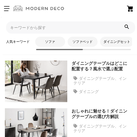
お
気
モダンデコTOP
コラム
ダイニングテーブル、インテリア
に
入
人気キーワード
ソファ
ソファベッド
ダイニングセット
り
ダイニングテーブル、インテリア
ア
イ
ダイニングテーブルはどこに
テ
配置する？風水で選ぶ配置
ム
ダイニングテーブル、イン
テリア
ダイニング
最
近
チ
おしゃれに魅せる！ダイニン
ェ
グテーブルの選び方解説
ッ
ダイニングテーブル、イン
ク
テリア
し