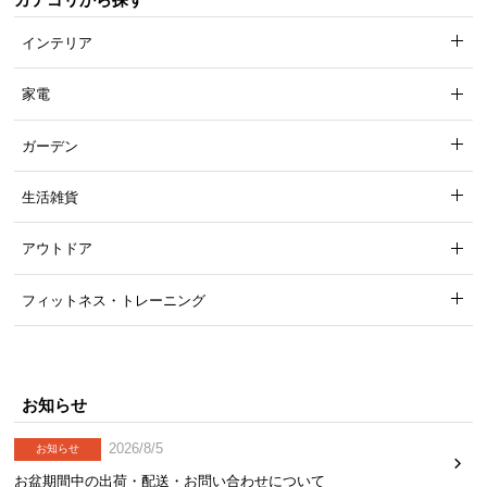
て
インテリア
会
家電
員
規
約
ガーデン
に
つ
生活雑貨
い
て
アウトドア
フィットネス・トレーニング
お
客
様
サ
お知らせ
ポ
ー
2026/8/5
お知らせ
ト
お盆期間中の出荷・配送・お問い合わせについて