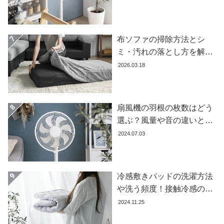
ガ
すめ7選】
イ
ド
布ソファの掃除方法とシ
ミ・汚れの落とし方を解説
お
【自分でできる】
支
2026.03.18
払
い
に
扇風機の羽根の枚数はどう
つ
選ぶ？風量や音の違いとお
い
すすめ商品7選
て
2024.07.03
配
送
冷感敷きパッドの洗濯方法
料
や洗う頻度！接触冷感の効
に
果を下げないお手入れ方法
2024.11.25
つ
を解説します
い