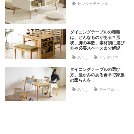
ラ
センターテーブル
ン
キ
ン
グ
ダイニングテーブルの種類
は、どんなものがある？形
状、脚の本数、素材別に選び
方や必要スペースまで解説
商
暮らし
インテリア
品
カ
ダイニングテーブルの選び
テ
方。温かみのある食卓で家族
ゴ
の団らんを！
リ
暮らし
テーブル
か
ら
探
す