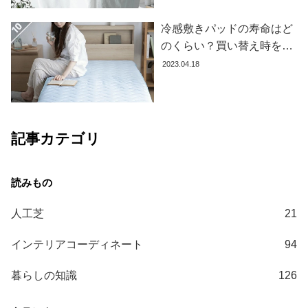
て
冷感敷きパッドの寿命はど
大
のくらい？買い替え時を見
型
極める方法とおすすめ商品
2023.04.18
商
3選
品
の
配
送
記事カテゴリ
に
つ
い
て
人工芝
21
中
型
インテリアコーディネート
94
商
品
暮らしの知識
126
の
配