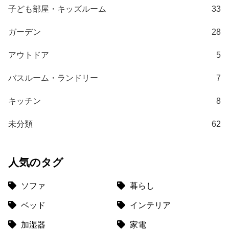
梱
子ども部屋・キッズルーム
33
設
置
ガーデン
28
サ
ー
アウトドア
5
ビ
ス
バスルーム・ランドリー
7
に
つ
キッチン
8
い
未分類
62
て
搬
入
人気のタグ
経
路
ソファ
暮らし
に
ベッド
インテリア
つ
い
加湿器
家電