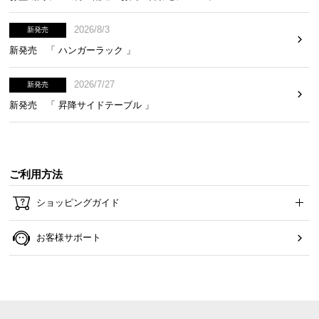
2026/8/3
新発売
お
新発売 「 ハンガーラック 」
知
ら
2026/7/27
新発売
せ
新発売 「 昇降サイドテーブル 」
ブ
ロ
ご利用方法
グ
ショッピングガイド
企
お客様サポート
業
情
報
©
M