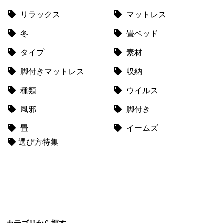
て
リラックス
マットレス
返
冬
畳ベッド
品
・
タイプ
素材
キ
ャ
脚付きマットレス
収納
ン
種類
ウイルス
セ
ル
風邪
脚付き
に
畳
イームズ
つ
い
選び方特集
て
保
証
に
つ
い
カテゴリから探す