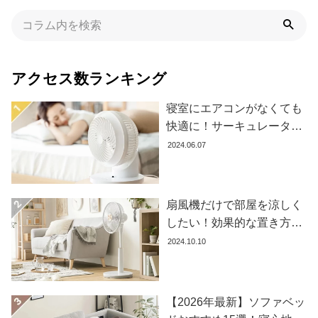
イ
ン
テ
リ
ア
アクセス数ランキング
テ
イ
寝室にエアコンがなくても
ス
快適に！サーキュレーター
ト
の効果的な使い方とおすす
2024.06.07
か
め商品8選
ら
探
す
扇風機だけで部屋を涼しく
したい！効果的な置き方と
おすすめ商品を紹介します
2024.10.10
イ
ン
テ
リ
【2026年最新】ソファベッ
ア