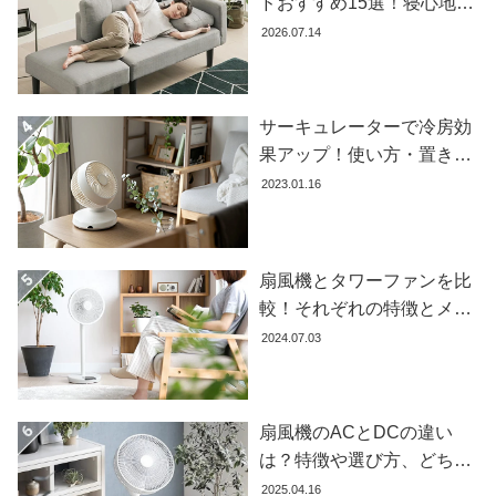
ドおすすめ15選！寝心地で
コ
失敗しない選び方
2026.07.14
ー
デ
ィ
サーキュレーターで冷房効
ネ
ー
果アップ！使い方・置き場
ト
所・風向きを徹底解説
2023.01.16
か
ら
探
す
扇風機とタワーファンを比
較！それぞれの特徴とメリ
ット・デメリットを解説し
2024.07.03
シ
ます
ョ
ッ
扇風機のACとDCの違い
ピ
は？特徴や選び方、どちら
ン
グ
が良いかを徹底解説【おす
2025.04.16