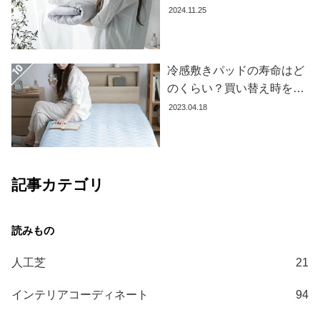
て
果を下げないお手入れ方法
2024.11.25
を解説します
大
型
冷感敷きパッドの寿命はど
商
品
のくらい？買い替え時を見
の
極める方法とおすすめ商品
2023.04.18
配
3選
送
に
つ
記事カテゴリ
い
て
中
型
人工芝
21
商
品
インテリアコーディネート
94
の
配