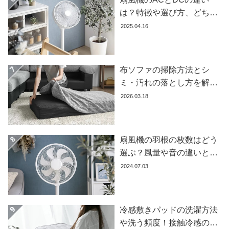
ガ
は？特徴や選び方、どちら
イ
が良いかを徹底解説【おす
2025.04.16
ド
すめ7選】
お
支
布ソファの掃除方法とシ
払
ミ・汚れの落とし方を解説
い
【自分でできる】
2026.03.18
に
つ
い
て
扇風機の羽根の枚数はどう
選ぶ？風量や音の違いとお
配
すすめ商品7選
2024.07.03
送
料
に
つ
冷感敷きパッドの洗濯方法
い
や洗う頻度！接触冷感の効