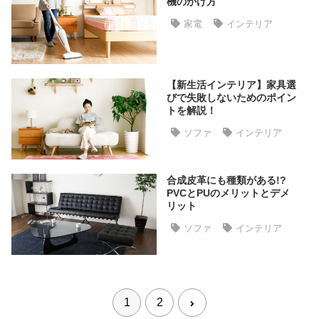
機のかけ方
ラ
家電
インテリア
ン
キ
ン
グ
【新生活インテリア】家具選
びで失敗しないためのポイン
トを解説！
商
ソファ
インテリア
品
カ
テ
合成皮革にも種類がある!?
ゴ
PVCとPUのメリットとデメ
リット
リ
か
ソファ
インテリア
ら
探
す
1
2