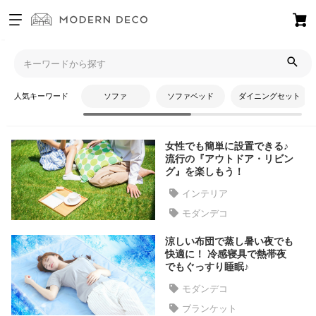
お
気
モダンデコTOP
コラム
モダンデコ
に
入
人気キーワード
ソファ
ソファベッド
ダイニングセット
り
モダンデコ
ア
イ
女性でも簡単に設置できる♪
テ
流行の『アウトドア・リビン
ム
グ』を楽しもう！
インテリア
モダンデコ
最
近
涼しい布団で蒸し暑い夜でも
チ
快適に！ 冷感寝具で熱帯夜
ェ
でもぐっすり睡眠♪
ッ
モダンデコ
ク
ブランケット
し