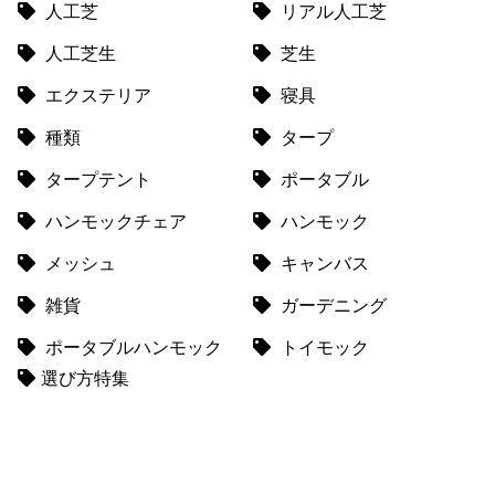
て
人工芝
リアル人工芝
人工芝生
芝生
返
品
エクステリア
寝具
・
キ
種類
タープ
ャ
タープテント
ポータブル
ン
セ
ハンモックチェア
ハンモック
ル
に
メッシュ
キャンバス
つ
雑貨
ガーデニング
い
て
ポータブルハンモック
トイモック
選び方特集
保
証
に
つ
い