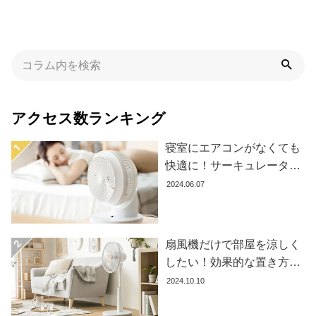
イ
ン
テ
リ
ア
テ
イ
アクセス数ランキング
ス
ト
寝室にエアコンがなくても
か
快適に！サーキュレーター
ら
の効果的な使い方とおすす
探
2024.06.07
す
め商品8選
扇風機だけで部屋を涼しく
イ
したい！効果的な置き方と
ン
おすすめ商品を紹介します
2024.10.10
テ
リ
ア