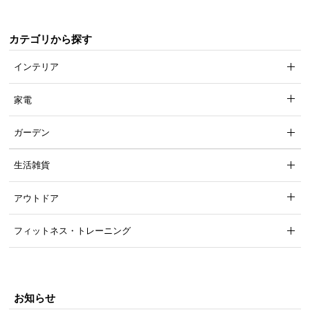
て
カテゴリから探す
会
員
インテリア
規
約
家電
に
つ
ガーデン
い
て
生活雑貨
アウトドア
お
客
フィットネス・トレーニング
様
サ
ポ
ー
お知らせ
ト