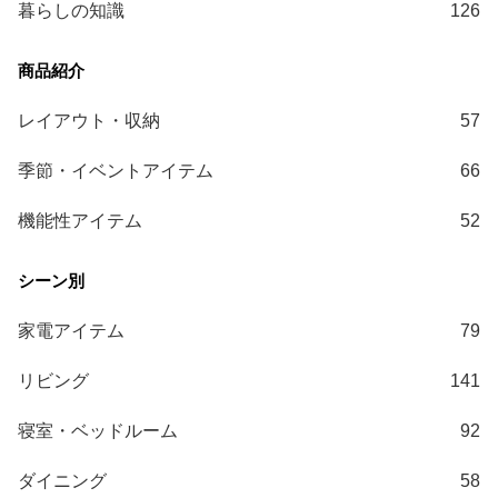
暮らしの知識
126
送
に
つ
い
レイアウト・収納
57
て
季節・イベントアイテム
66
小
型
機能性アイテム
52
商
品
の
配
家電アイテム
79
送
に
リビング
141
つ
い
寝室・ベッドルーム
92
て
ダイニング
58
開