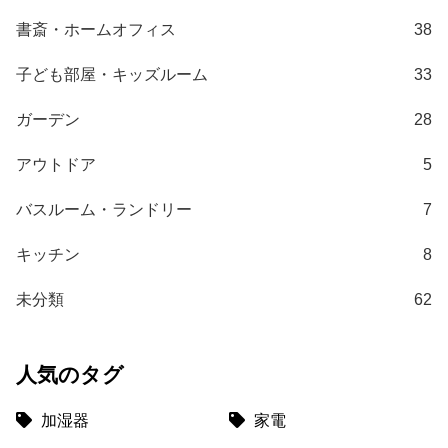
梱
書斎・ホームオフィス
38
設
置
子ども部屋・キッズルーム
33
サ
ー
ガーデン
28
ビ
ス
アウトドア
5
に
つ
バスルーム・ランドリー
7
い
て
キッチン
8
搬
未分類
62
入
経
路
人気のタグ
に
つ
加湿器
家電
い