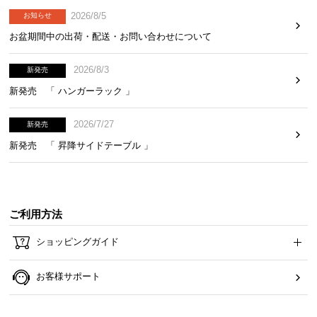
2026/8/5
お知らせ
お盆期間中の出荷・配送・お問い合わせについて
お
知
2026/8/3
新発売
ら
せ
新発売 「 ハンガーラック 」
2026/7/27
新発売
ブ
新発売 「 昇降サイドテーブル 」
ロ
グ
ご利用方法
企
業
ショッピングガイド
情
報
お客様サポート
©
M