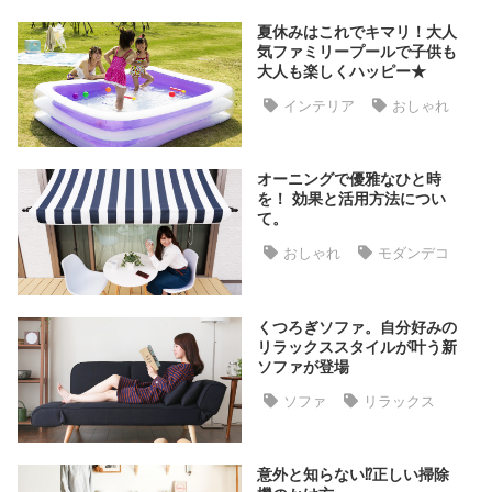
た
夏休みはこれでキマリ！大人
ア
気ファミリープールで子供も
イ
大人も楽しくハッピー★
テ
インテリア
おしゃれ
ム
オーニングで優雅なひと時
特
を！ 効果と活用方法につい
て。
集
一
おしゃれ
モダンデコ
覧
くつろぎソファ。自分好みの
リラックススタイルが叶う新
人
ソファが登場
気
ソファ
リラックス
ア
イ
テ
意外と知らない⁉正しい掃除
ム