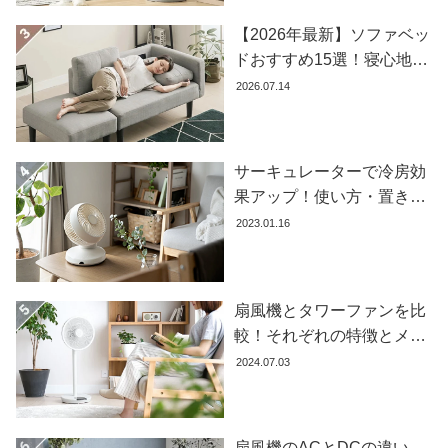
コ
【2026年最新】ソファベッ
ー
ドおすすめ15選！寝心地で
デ
失敗しない選び方
2026.07.14
ィ
ネ
ー
ト
サーキュレーターで冷房効
か
果アップ！使い方・置き場
ら
所・風向きを徹底解説
2023.01.16
探
す
扇風機とタワーファンを比
シ
較！それぞれの特徴とメリ
ョ
ット・デメリットを解説し
2024.07.03
ッ
ます
ピ
ン
グ
扇風機のACとDCの違い