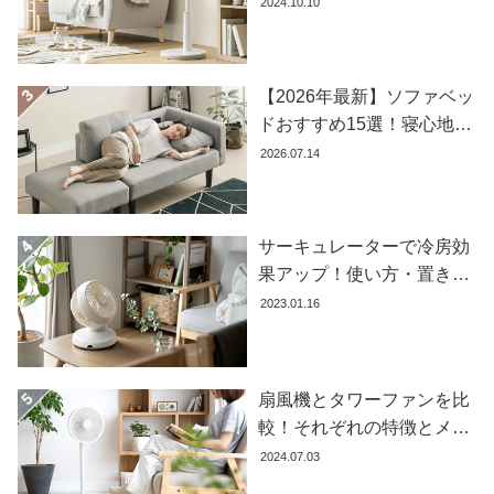
おすすめ商品を紹介します
2024.10.10
ラ
ン
キ
ン
【2026年最新】ソファベッ
グ
ドおすすめ15選！寝心地で
失敗しない選び方
2026.07.14
商
品
カ
サーキュレーターで冷房効
テ
果アップ！使い方・置き場
ゴ
所・風向きを徹底解説
2023.01.16
リ
か
ら
探
扇風機とタワーファンを比
す
較！それぞれの特徴とメリ
ット・デメリットを解説し
2024.07.03
ます