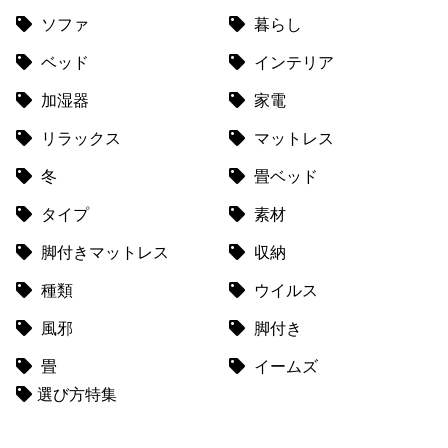
送
ソファ
暮らし
に
ベッド
インテリア
つ
い
加湿器
家電
て
リラックス
マットレス
小
冬
畳ベッド
型
商
タイプ
素材
品
の
脚付きマットレス
収納
配
種類
ウイルス
送
に
風邪
脚付き
つ
畳
イームズ
い
て
選び方特集
開