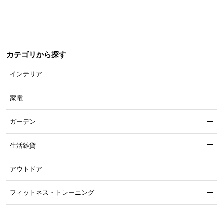
梱
設
置
サ
ー
カテゴリから探す
ビ
インテリア
ス
に
つ
家電
い
て
ガーデン
搬
生活雑貨
入
経
アウトドア
路
に
フィットネス・トレーニング
つ
い