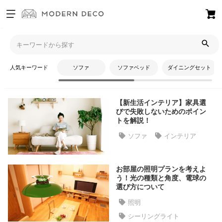
お
気
モダンデコTOP
コラム
照明
に
入
人気キーワード
ソファ
ソファベッド
ダイニングセット
り
照明
ア
イ
【新生活インテリア】家具選
テ
びで失敗しないためのポイン
ム
トを解説！
ソファ
インテリア
最
近
お部屋の照明プランを考えよ
チ
う！光の種類と角度、電球の
ェ
選び方について
ッ
照明
ク
シーリングライト
し