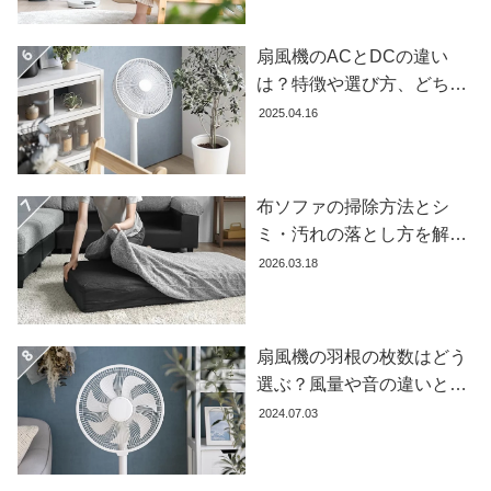
イ
ン
扇風機のACとDCの違い
テ
リ
は？特徴や選び方、どちら
ア
が良いかを徹底解説【おす
2025.04.16
テ
すめ7選】
イ
ス
布ソファの掃除方法とシ
ト
ミ・汚れの落とし方を解説
か
ら
【自分でできる】
2026.03.18
探
す
扇風機の羽根の枚数はどう
選ぶ？風量や音の違いとお
イ
すすめ商品7選
ン
2024.07.03
テ
リ
ア