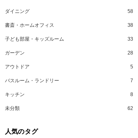
て
ダイニング
58
大
型
書斎・ホームオフィス
38
商
品
子ども部屋・キッズルーム
33
の
配
ガーデン
28
送
に
アウトドア
5
つ
い
バスルーム・ランドリー
7
て
キッチン
8
中
未分類
62
型
商
品
の
人気のタグ
配