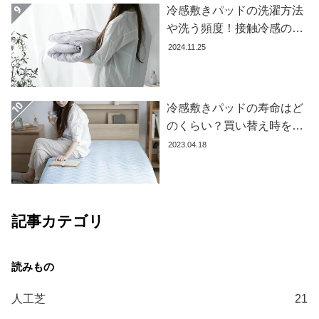
冷感敷きパッドの洗濯方法
コ
や洗う頻度！接触冷感の効
ー
果を下げないお手入れ方法
2024.11.25
デ
を解説します
ィ
ネ
ー
冷感敷きパッドの寿命はど
ト
のくらい？買い替え時を見
か
極める方法とおすすめ商品
2023.04.18
ら
3選
探
す
記事カテゴリ
シ
ョ
ッ
ピ
ン
人工芝
21
グ