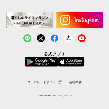
お
知
ら
せ
ブ
公式アプリ
ロ
グ
企
コーポレートサイト
会社概要
業
情
報
© MODERN DECO Co.,Ltd. All
©
M