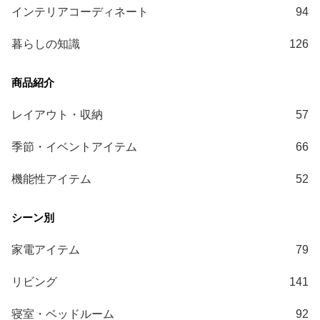
ガ
インテリアコーディネート
94
イ
ド
暮らしの知識
126
お
支
払
レイアウト・収納
57
い
に
季節・イベントアイテム
66
つ
い
機能性アイテム
52
て
配
送
家電アイテム
79
料
に
リビング
141
つ
い
寝室・ベッドルーム
92