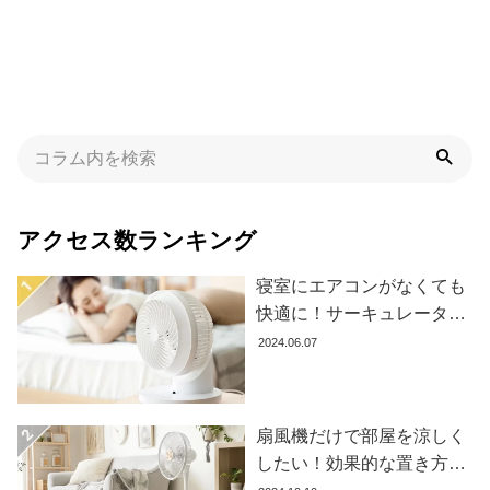
た
ア
イ
テ
ム
特
集
アクセス数ランキング
一
覧
寝室にエアコンがなくても
快適に！サーキュレーター
の効果的な使い方とおすす
2024.06.07
人
め商品8選
気
ア
イ
扇風機だけで部屋を涼しく
テ
したい！効果的な置き方と
ム