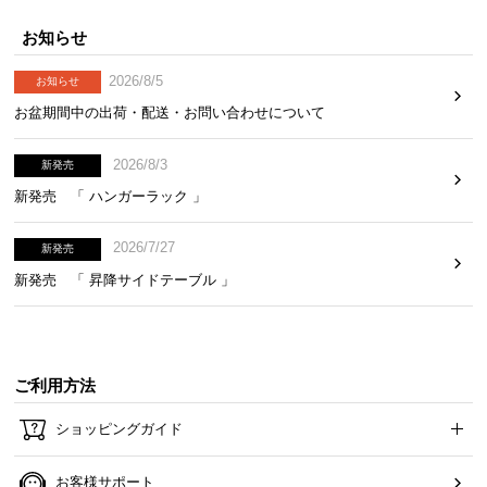
て
お知らせ
返
品
2026/8/5
お知らせ
・
お盆期間中の出荷・配送・お問い合わせについて
キ
ャ
2026/8/3
新発売
ン
新発売 「 ハンガーラック 」
セ
ル
2026/7/27
新発売
に
つ
新発売 「 昇降サイドテーブル 」
い
て
保
ご利用方法
証
ショッピングガイド
に
つ
い
お客様サポート