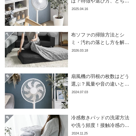
は？特徴や選び方、どちら
ガ
が良いかを徹底解説【おす
2025.04.16
イ
すめ7選】
ド
お
布ソファの掃除方法とシ
支
ミ・汚れの落とし方を解説
払
【自分でできる】
2026.03.18
い
に
つ
い
扇風機の羽根の枚数はどう
て
選ぶ？風量や音の違いとお
すすめ商品7選
2024.07.03
配
送
料
に
冷感敷きパッドの洗濯方法
つ
や洗う頻度！接触冷感の効
い
果を下げないお手入れ方法
2024.11.25