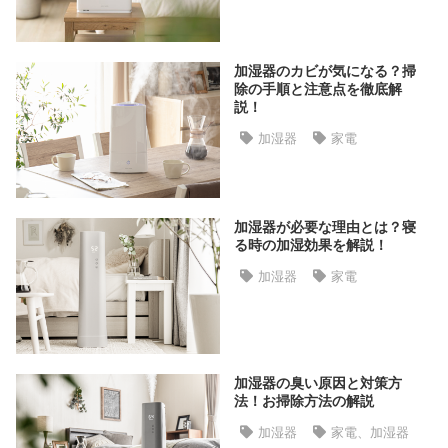
た
ア
イ
加湿器のカビが気になる？掃
テ
除の手順と注意点を徹底解
説！
ム
加湿器
家電
特
集
加湿器が必要な理由とは？寝
一
る時の加湿効果を解説！
覧
加湿器
家電
人
気
ア
加湿器の臭い原因と対策方
イ
法！お掃除方法の解説
テ
加湿器
家電、加湿器
ム