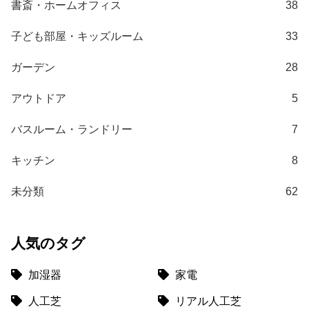
書斎・ホームオフィス
38
梱
設
子ども部屋・キッズルーム
33
置
サ
ガーデン
28
ー
ビ
アウトドア
5
ス
に
バスルーム・ランドリー
7
つ
い
キッチン
8
て
未分類
62
搬
入
経
人気のタグ
路
に
加湿器
家電
つ
い
人工芝
リアル人工芝