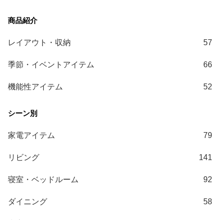
送
に
つ
レイアウト・収納
57
い
て
季節・イベントアイテム
66
小
機能性アイテム
52
型
商
品
の
配
家電アイテム
79
送
リビング
141
に
つ
寝室・ベッドルーム
92
い
て
ダイニング
58
開