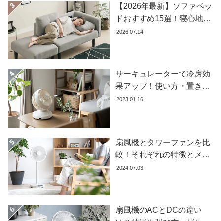
【2026年最新】ソファベッ
コ
ドおすすめ15選！寝心地で
ー
失敗しない選び方
2026.07.14
デ
ィ
ネ
ー
サーキュレーターで冷房効
ト
果アップ！使い方・置き場
か
所・風向きを徹底解説
2023.01.16
ら
探
す
扇風機とタワーファンを比
較！それぞれの特徴とメリ
シ
ット・デメリットを解説し
2024.07.03
ョ
ます
ッ
ピ
ン
扇風機のACとDCの違い
グ