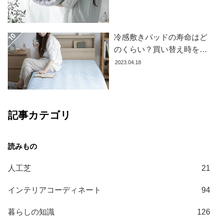
て
を解説します
大
型
冷感敷きパッドの寿命はど
商
のくらい？買い替え時を見
品
極める方法とおすすめ商品
2023.04.18
の
3選
配
送
に
記事カテゴリ
つ
い
て
中
人工芝
21
型
商
インテリアコーディネート
94
品
の
暮らしの知識
126
配