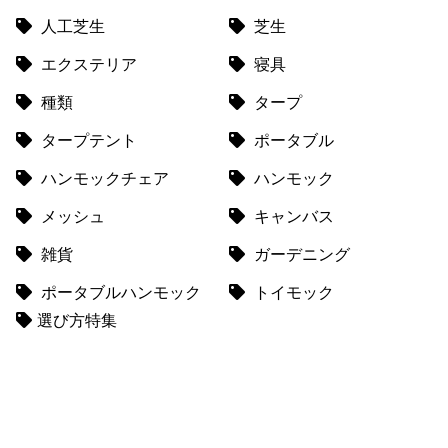
て
人工芝生
芝生
返
エクステリア
寝具
品
・
種類
タープ
キ
タープテント
ポータブル
ャ
ン
ハンモックチェア
ハンモック
セ
ル
メッシュ
キャンバス
に
雑貨
ガーデニング
つ
い
ポータブルハンモック
トイモック
て
選び方特集
保
証
に
つ
い