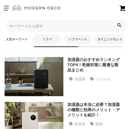
お
気
モダンデコTOP
コラム
超音波加湿器
に
入
人気キーワード
ソファ
ソファベッド
ダイニングセット
り
超音波加湿器
ア
イ
加湿器のおすすめランキング
テ
TOP4！乾燥対策に最適な製
ム
品まとめ
加湿器
ウイルス
最
近
チ
加湿器は本当に必要？加湿器
ェ
の種類と効果のメリット・デ
ッ
メリットを紹介！
ク
加湿器
種類
し