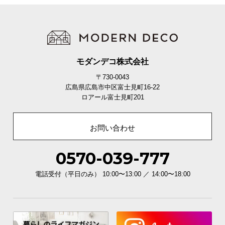
O
D
E
R
N
D
モダンデコ株式会社
E
〒730-0043
C
広島県広島市中区富士見町16-22
O
ロアール富士見町201
C
o
お問い合わせ
.
,
L
0570-039-777
t
電話受付（平日のみ） 10:00〜13:00 ／ 14:00〜18:00
d
.
A
l
l