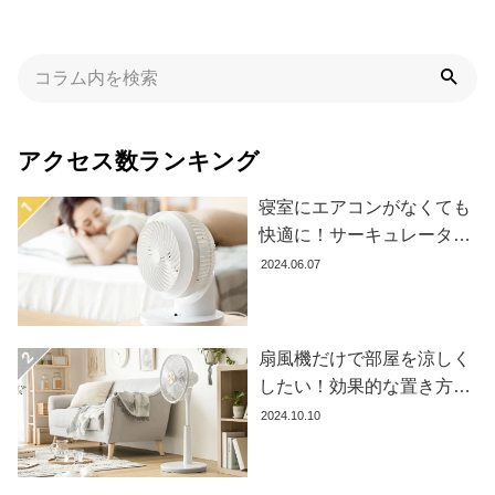
イ
ン
テ
リ
ア
テ
アクセス数ランキング
イ
ス
寝室にエアコンがなくても
ト
快適に！サーキュレーター
か
の効果的な使い方とおすす
ら
2024.06.07
探
め商品8選
す
扇風機だけで部屋を涼しく
したい！効果的な置き方と
イ
おすすめ商品を紹介します
2024.10.10
ン
テ
リ
ア