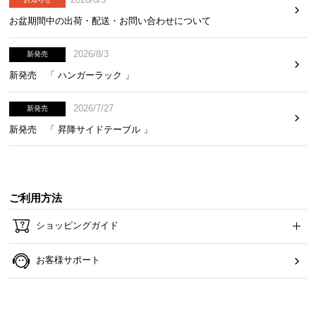
お盆期間中の出荷・配送・お問い合わせについて
お
2026/8/3
新発売
知
ら
新発売 「 ハンガーラック 」
せ
2026/7/27
新発売
新発売 「 昇降サイドテーブル 」
ブ
ロ
グ
ご利用方法
ショッピングガイド
企
業
情
お客様サポート
報
©
M