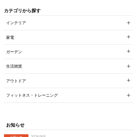
て
カテゴリから探す
会
インテリア
員
規
家電
約
に
ガーデン
つ
い
生活雑貨
て
アウトドア
お
フィットネス・トレーニング
客
様
サ
ポ
お知らせ
ー
ト
2026/8/5
お知らせ