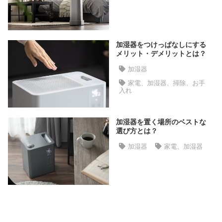
ラ
ン
キ
ン
加湿器をつけっぱなしにする
グ
メリット・デメリットとは？
加湿器
家電、加湿器、掃除、お手
商
入れ
品
カ
テ
加湿器を置く場所のベストな
選び方とは？
ゴ
リ
加湿器
家電、加湿器
か
ら
探
す